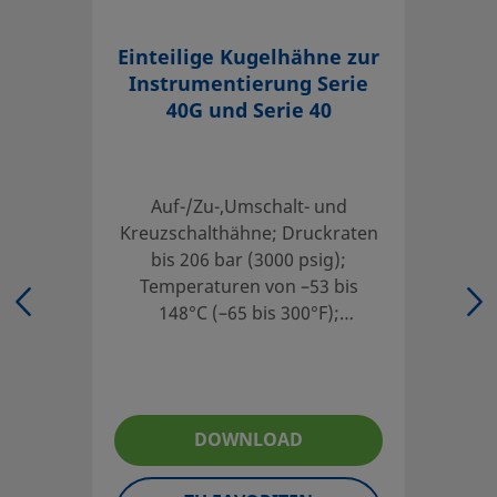
Einteilige Kugelhähne zur
Instrumentierung Serie
40G und Serie 40
Auf-/Zu-,Umschalt- und
Kreuzschalthähne; Druckraten
bis 206 bar (3000 psig);
Temperaturen von –53 bis
148°C (–65 bis 300°F);
Umgebungs- und
Wärmeprozessanwendungen;
Endanschlüsse von 3 bis 12 mm
und 1/16 bis 3/4 Zoll
DOWNLOAD