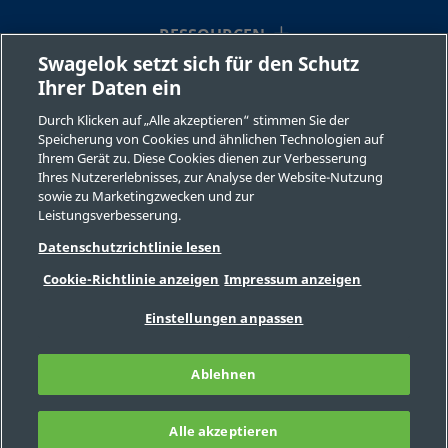
RESSOURCEN
Swagelok setzt sich für den Schutz
Ihrer Daten ein
ÜBER UNS
Durch Klicken auf „Alle akzeptieren“ stimmen Sie der
Speicherung von Cookies und ähnlichen Technologien auf
Ihrem Gerät zu. Diese Cookies dienen zur Verbesserung
Ihres Nutzererlebnisses, zur Analyse der Website-Nutzung
sowie zu Marketingzwecken und zur
Leistungsverbesserung.
©2026 Swagelok Company. Alle Rechte vorbehalten.
Datenschutzrichtlinie lesen
Sichere Produktauswahl
Cookie-Richtlinie anzeigen
Impressum anzeigen
Datenschutzbestimmungen
Rechtliche Bestimmungen
Impressum
Einstellungen anpassen
Stellenangebote
Kontaktieren Sie uns
FAQ
Seitenverzeichnis
Ablehnen
Cookie-Präferenzen
Meine personenbezogenen Informationen
nicht verkaufen oder mit anderen teilen
Alle akzeptieren