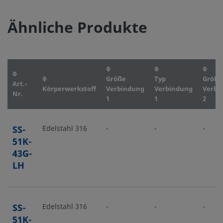
Ähnliche Produkte
Größe
Typ
Größe
Art.-
Körperwerkstoff
Verbindung
Verbindung
Verbi
Nr.
1
1
2
SS-
Edelstahl 316
-
-
-
51K-
43G-
LH
SS-
Edelstahl 316
-
-
-
51K-