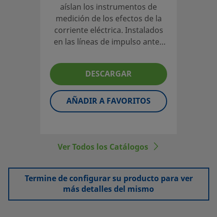
aíslan los instrumentos de
medición de los efectos de la
corriente eléctrica. Instalados
en las líneas de impulso antes
de las estaciones de medición
de las tuberías de gas natural,
DESCARGAR
interrumpen la corriente
catódica sin restringir el
caudal.El diseño de estos
AÑADIR A FAVORITOS
accesorios es único, en el
sentido de que separan las dos
funciones principales de
aislamiento eléctrico y
Ver Todos los Catálogos
contención del fluido. Los
aisladores termoplásticos
Termine de configurar su producto para ver
tienen una gran resistencia
más detalles del mismo
dieléctrica sobre un amplio
rango de condiciones
operativas y climáticas. El cierre