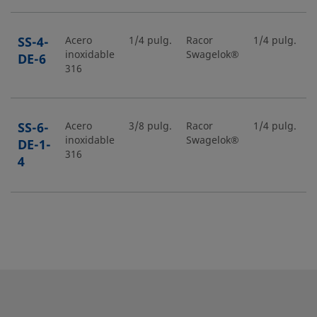
SS-4-
Acero
1/4 pulg.
Racor
1/4 pulg.
R
inoxidable
Swagelok®
S
DE-6
316
SS-6-
Acero
3/8 pulg.
Racor
1/4 pulg.
N
inoxidable
Swagelok®
m
DE-1-
316
4
SS-6-
Acero
3/8 pulg.
Racor
3/8 pulg.
R
inoxidable
Swagelok®
S
DE-6
316
SS-8-
Acero
1/2 pulg.
Racor
1/2 pulg.
R