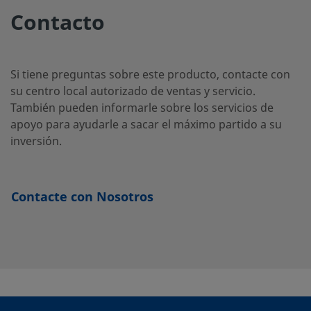
inoxidable
Swagelok®
S
DE-6
Contacto
316
Si tiene preguntas sobre este producto, contacte con
su centro local autorizado de ventas y servicio.
También pueden informarle sobre los servicios de
apoyo para ayudarle a sacar el máximo partido a su
inversión.
Contacte con Nosotros