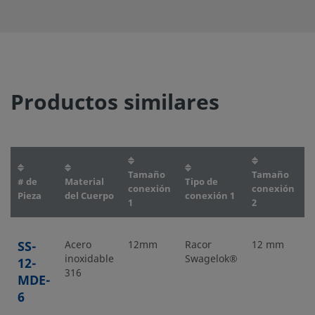
principal del accesorio lo
produce una junta quad seal de
FKM fluorocarbono.
Productos similares
Tamaño
Tamaño
# de
Material
Tipo de
T
conexión
conexión
Pieza
del Cuerpo
conexión 1
c
1
2
SS-
Acero
12mm
Racor
12 mm
R
inoxidable
Swagelok®
S
12-
316
MDE-
6