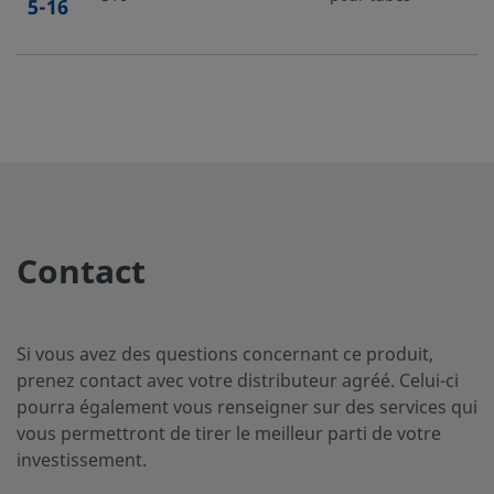
5-16
SS-
Acier
1/4 po
Raccord
1/8 
inoxydable
Swagelok®
400-
316
pour tubes
5-2
SS-
Acier
1/4 po
Raccord
1/4 
Contact
inoxydable
Swagelok®
400-
316
pour tubes
5-4
Si vous avez des questions concernant ce produit,
prenez contact avec votre distributeur agréé. Celui-ci
SS-
Acier
1/4 po
Raccord
7/16
pourra également vous renseigner sur des services qui
inoxydable
Swagelok®
400-
vous permettront de tirer le meilleur parti de votre
316
pour tubes
5-4ST
investissement.