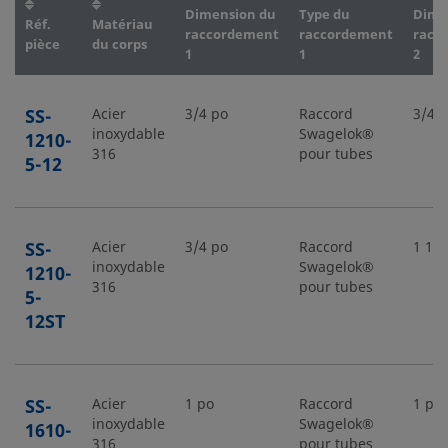
Dimension du
Type du
Dime
Réf.
Matériau
raccordement
raccordement
racc
pièce
du corps
1
1
2
SS-
Acier
3/4 po
Raccord
3/4 
inoxydable
Swagelok®
1210-
316
pour tubes
5-12
SS-
Acier
3/4 po
Raccord
1 1/1
inoxydable
Swagelok®
1210-
316
pour tubes
5-
12ST
SS-
Acier
1 po
Raccord
1 po
inoxydable
Swagelok®
1610-
316
pour tubes