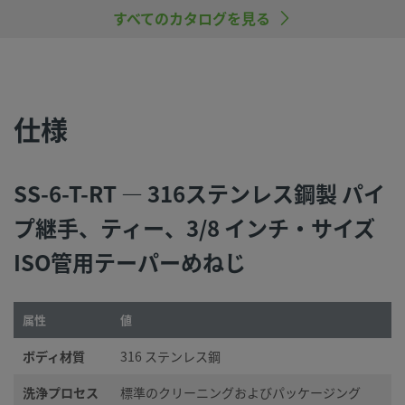
慮し製品を選定すること、また、適切な取り付け、操作およ
すべてのカタログを見る
ンテナンスを行うのは、システム設計者およびユーザーの責
すので、十分にご注意ください。
仕様
©
2026
Swagelok Company.
All rights reserved.
SS-6-T-RT — 316ステンレス鋼製 パイ
プ継手、ティー、3/8 インチ・サイズ
ISO管用テーパーめねじ
属性
値
ボディ材質
316 ステンレス鋼
洗浄プロセス
標準のクリーニングおよびパッケージング