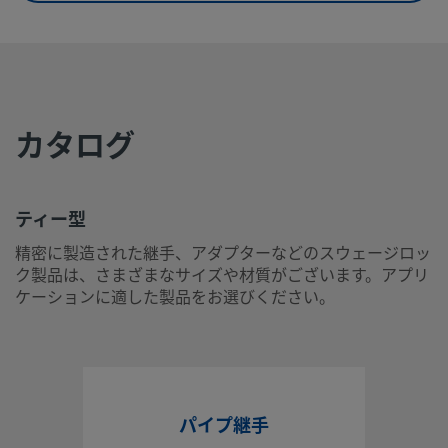
eClass (6.1)
37020506
eClass (10.1)
37020506
UNSPSC (4.03)
40141700
カタログ
UNSPSC (10.0)
40174607
UNSPSC
40142319
(11.0501)
ティー型
UNSPSC
40174607
精密に製造された継手、アダプターなどのスウェージロッ
(13.0601)
ク製品は、さまざまなサイズや材質がございます。アプリ
ケーションに適した製品をお選びください。
UNSPSC (15.1)
40174607
UNSPSC
40174607
(17.1001)
ティー型
パイプ継手