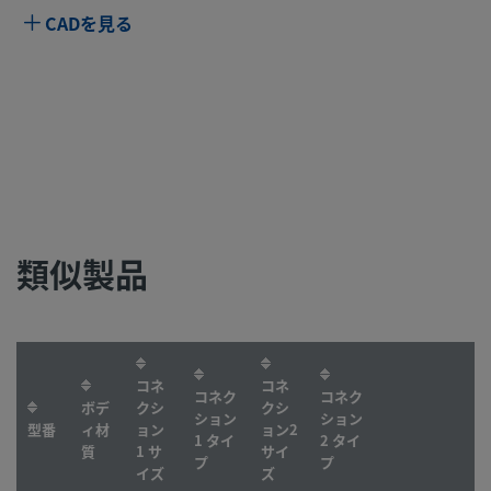
CADを見る
類似製品
コネ
コネ
コネク
コネク
ボデ
クシ
クシ
ション
ション
型番
ィ材
ョン
ョン2
1 タイ
2 タイ
質
1 サ
サイ
プ
プ
イズ
ズ