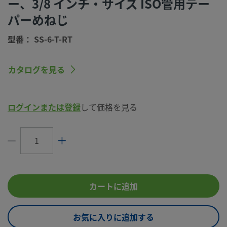
ー、3/8 インチ・サイズ ISO管用テー
コネクション1
ISO管用テーパーめねじ
タイプ
パーめねじ
コネクション2
3/8 インチ
型番： SS-6-T-RT
サイズ
コネクション2
ISO管用テーパーめねじ
カタログを見る
タイプ
コネクション3
3/8 インチ
サイズ
ログインまたは登録
して価格を見る
コネクション3
ISO管用テーパーめねじ
タイプ
流量制限
いいえ
eClass (4.1)
37020556
カートに追加
eClass (5.1.4)
37020506
お気に入りに追加する
eClass (6.0)
37020506