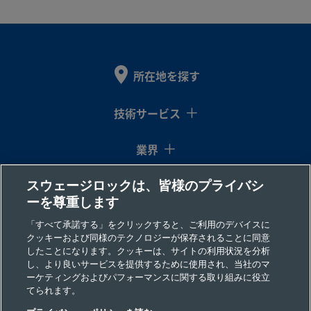
MT
ス鋼
SS-
316
1/4
NPTめ
1/4
NPTめ
製品を見る
所在地を探す
ステ
イン
ねじ
イン
ねじ
4-T
ンレ
チ
チ
ス鋼
技術サービス
業界
SS-
316
1/4
ISO管
1/4
ISO管
製品を見る
ステ
イン
用テ
イン
用テ
4-
スウェージロックは、皆様のプライバシ
コラム
ンレ
チ
ーパ
チ
ーパ
T-
ーを尊重します
ス鋼
ーめ
ーめ
RT
ねじ
ねじ
リソース
「すべて承諾する」をクリックすると、ご利用のデバイスに
クッキーおよび同様のテクノロジーが保存されることに同意
したことになります。クッキーは、サイトの利用状況を分析
会社情報
し、より良いサービスを提供するために使用され、当社のマ
SS-
316
3/8
NPTお
3/8
NPTお
製品を見る
ーケティングおよびパフォーマンスに関する取り組みに役立
ステ
イン
ねじ
イン
ねじ
てられます。
6-
ンレ
チ
チ
MT