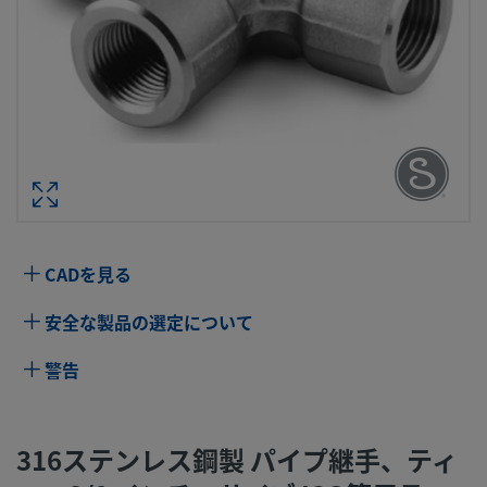
316ステンレス鋼製 パイプ継手、ティ
3/8 インチ・サイズ ISO管用テーパーめ
型番： SS-6
仕様
CADを見る
属性
値
安全な製品の選定について
ボディ材質
316 ステンレス鋼
洗浄プロセス
標準のクリーニングおよびパッケージング
警告
（Swagelok SC-10仕様）
コネクション1
3/8 インチ
316ステンレス鋼製 パイプ継手、ティ
サイズ