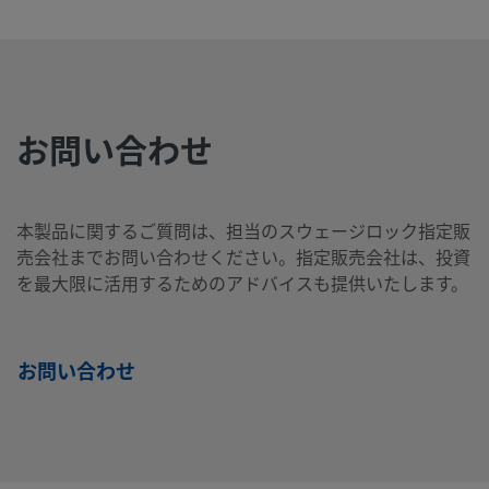
16-
ンレ
T
ス鋼
SS-
316
1/8
NPTお
1/8
NPTお
製品を見る
お問い合わせ
ステ
イン
ねじ
イン
ねじ
2-
ンレ
チ
チ
MT
ス鋼
本製品に関するご質問は、担当のスウェージロック指定販
売会社までお問い合わせください。指定販売会社は、投資
を最大限に活用するためのアドバイスも提供いたします。
SS-
316
1/8
NPTめ
1/8
NPTめ
製品を見る
ステ
イン
ねじ
イン
ねじ
2-T
ンレ
チ
チ
ス鋼
お問い合わせ
SS-
316
1/4
NPTお
1/4
NPTお
製品を見る
ステ
イン
ねじ
イン
ねじ
4-
ンレ
チ
チ