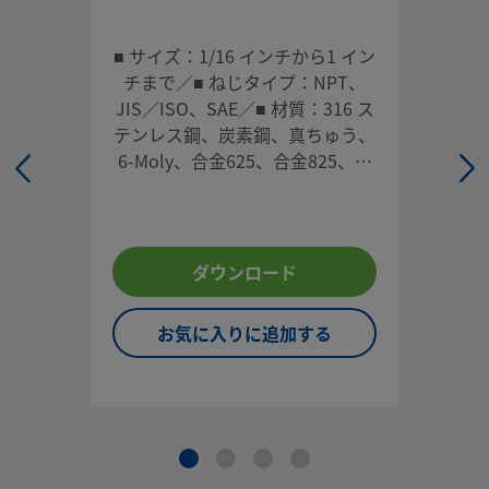
精密に製造された継手、アダプターなどのスウェージロック
は、さまざまなサイズや材質がございます。アプリケーショ
適した製品をお選びください。
■ サイズ：1/16 インチから1 イン
チまで／■ ねじタイプ：NPT、
ログインまたは登録
して価格を見る
JIS／ISO、SAE／■ 材質：316 ス
テンレス鋼、炭素鋼、真ちゅう、
お問い合わせ
6-Moly、合金625、合金825、合
金2507
本製品に関するご質問は、担当のスウェージロック指定販売
までお問い合わせください。指定販売会社は、投資を最大限
用するためのアドバイスも提供いたします。
ダウンロード
お問い合わせ
お気に入りに追加する
システム設計者およびユーザーは、製品カタログの内容をす
ご覧になった上で、安全な製品の選定を行ってください。 安
トラブルなく機能するよう、システム全体の設計を考慮して
品をご選定ください。 機能、材質の適合性、数値データなど