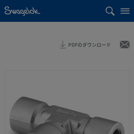
text.skipToContent
text.skipToNavigation
検
メ
索
ニ
ュ
ー
PDFのダウンロード
を
開
く