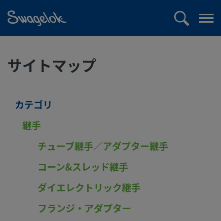
text.skipToContent
text.skipToNavigation
検
メ
索
ニ
ュ
サイトマップ
ー
を
開
く
カテゴリ
継手
チューブ継手／アダプター継手
コーン&スレッド継手
ダイエレクトリック継手
フランジ・アダプター