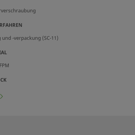
rverschraubung
ERFAHREN
g und -verpackung (SC-11)
IAL
 FPM
CK
 ( 0,007 MPa)