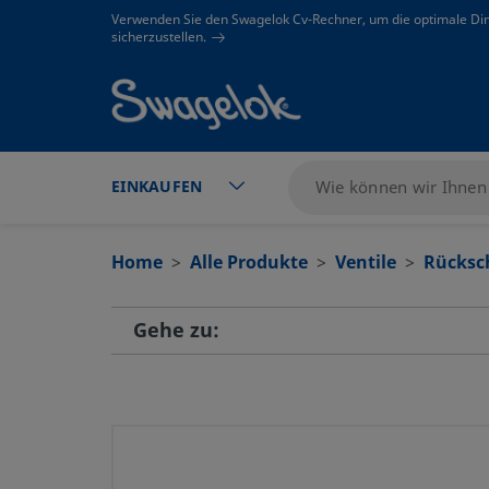
text.skipToContent
text.skipToNavigation
Verwenden Sie den Swagelok Cv-Rechner, um die optimale Di
sicherzustellen.
EINKAUFEN
Home
Alle Produkte
Ventile
Rücksc
Gehe zu: