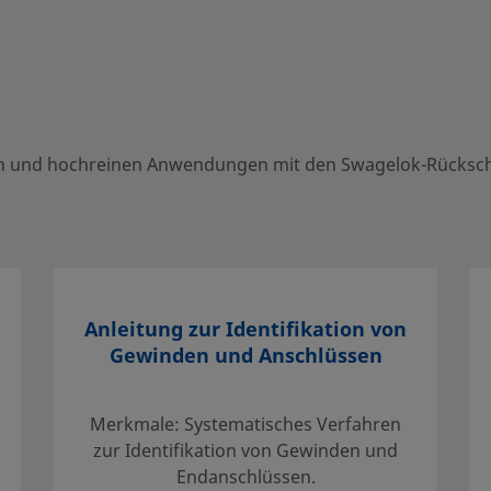
0141641
0141641
0141641
0183101
nen und hochreinen Anwendungen mit den Swagelok-Rückschl
hreinen Anwendungen mit den Swagelok-
stdruck erhältlich sind.
Anleitung zur Identifikation von
Gewinden und Anschlüssen
Merkmale: Systematisches Verfahren
zur Identifikation von Gewinden und
our local authorized sales and service center. They can
Endanschlüssen.