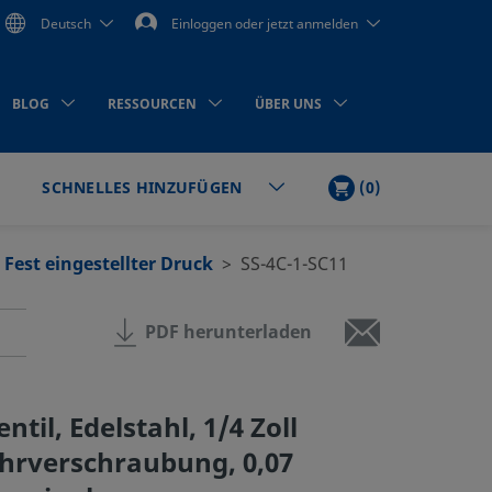
Deutsch
Einloggen oder jetzt anmelden
BLOG
RESSOURCEN
ÜBER UNS
WARENKORB
ARTIKEL
(
0
)
SCHNELLES HINZUFÜGEN
en
Fest eingestellter Druck
SS-4C-1-SC11
PDF herunterladen
til, Edelstahl, 1/4 Zoll
hrverschraubung, 0,07