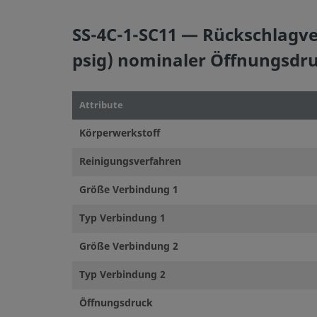
SS-4C-1-SC11 — Rückschlagven
©
2026
Swagelok Company.
Alle Rechte vorbehalten.
psig) nominaler Öffnungsdruc
Attribute
Körperwerkstoff
Reinigungsverfahren
Größe Verbindung 1
Typ Verbindung 1
Größe Verbindung 2
Typ Verbindung 2
Öffnungsdruck