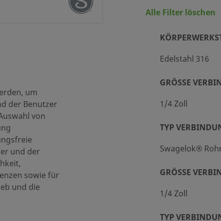
Alle Filter löschen
KÖRPERWERKS
ert
Edelstahl 316
delstahl 316
GRÖSSE VERBIN
werden, um
pezialreinigung und -verpackung (SC-11)
1/4 Zoll
nd der Benutzer
 Auswahl von
/4 Zoll
TYP VERBINDU
ung
wagelok® Rohrverschraubung
ungsfreie
Swagelok® Roh
ner und der
/4 Zoll
hkeit,
GRÖSSE VERBIN
enzen sowie für
wagelok® Rohrverschraubung
ieb und die
1/4 Zoll
,07 bar, 1 psig ( 0,007 MPa)
.47
TYP VERBINDU