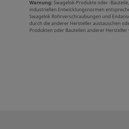
Warnung:
Swagelok-Produkte oder -Bauteile,
O-Ring-Material
F
industriellen Entwicklungsnormen entsprechen
Swagelok Rohrverschraubungen und Endansc
Raumtemperatur-Druckeinsatzbereich
2
durch die anderer Hersteller austauschen od
Produkten oder Bauteilen anderer Hersteller
Oberflächengüte
S
Prüfung
K
eClass (4.1)
3
eClass (5.1.4)
2
eClass (6.0)
2
eClass (6.1)
2
eClass (10.1)
2
UNSPSC (4.03)
4
UNSPSC (10.0)
4