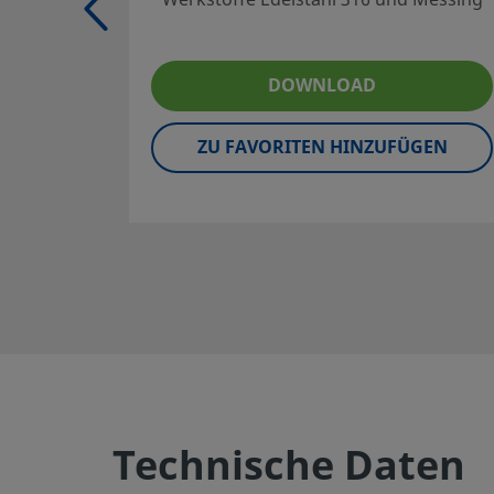
also tell you about supporting services to help you get t
Kontaktieren Sie uns
DOWNLOAD
ZU FAVORITEN HINZUFÜGEN
Sichere Produktauswahl:
Der Kataloginhalt muss ganz durchgelesen werden, um sic
Systementwickler und der Benutzer eine sichere Produkta
Produkten muss die gesamte Systemanordnung berücksich
störungsfreie Funktion zu gewährleisten. Der Systemdesi
Funktion, Materialverträglichkeit, entsprechende Leistu
die vorschriftsmäßige Handhabung, den Betrieb und die 
Warnung:
Swagelok-Produkte oder -Bauteile, die nicht 
entsprechen, einschließlich Swagelok Rohrverschraubung
anderer Hersteller austauschen oder mit den Produkten o
vermischen.
Technische Daten