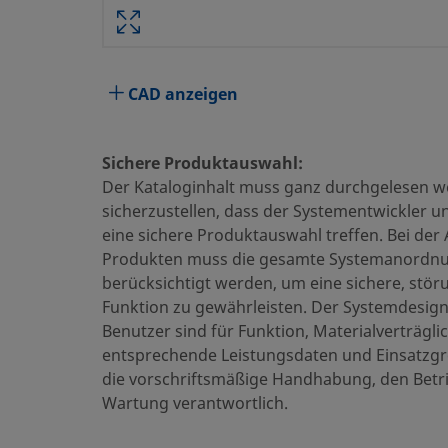
Technische Daten
CAD anzeigen
Attribute
W
Körperwerkstoff
E
Sichere Produktauswahl:
Der Kataloginhalt muss ganz durchgelesen 
Reinigungsverfahren
S
sicherzustellen, dass der Systementwickler u
eine sichere Produktauswahl treffen. Bei der
Größe Verbindung 1
1
Produkten muss die gesamte Systemanordn
Typ Verbindung 1
S
berücksichtigt werden, um eine sichere, stör
Funktion zu gewährleisten. Der Systemdesig
Größe Verbindung 2
1
Benutzer sind für Funktion, Materialverträglic
entsprechende Leistungsdaten und Einsatzgr
Typ Verbindung 2
S
die vorschriftsmäßige Handhabung, den Betr
Öffnungsdruck
0
Wartung verantwortlich.
Maximaler Cv
0