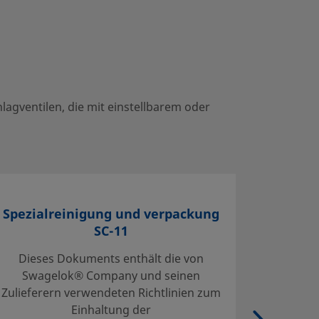
agventilen, die mit einstellbarem oder
Spezialreinigung und verpackung
S
SC-11
Dieses Dokuments enthält die von
Die S
Swagelok® Company und seinen
defi
Zulieferern verwendeten Richtlinien zum
Reinig
Einhaltung der
Verp