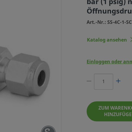
bar (1 psig)
Öffnungsdruc
Art.-Nr.: SS-4C-1-S
Katalog ansehen
Einloggen oder an
DELSTAHL, 1/4 ZOLL SWAGELOK
0,07 BAR (1 PSIG) NOMINALER
NUNGSDRUCK, SC-11 GEREINIGT
ZUM WARENK
HINZUFÜG
ART.-NR.: SS-4C-1-SC11