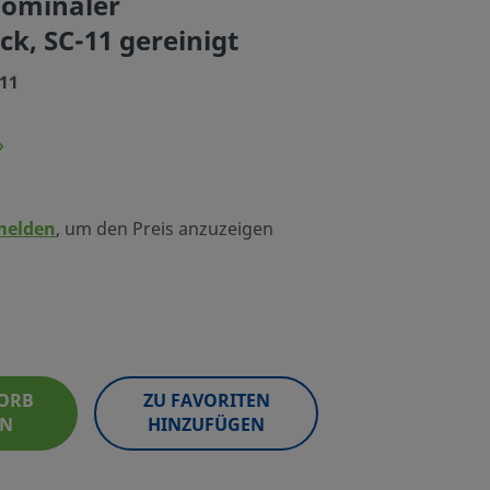
 nominaler
k, SC-11 gereinigt
C11
melden
, um den Preis anzuzeigen
ORB
ZU FAVORITEN
EN
HINZUFÜGEN