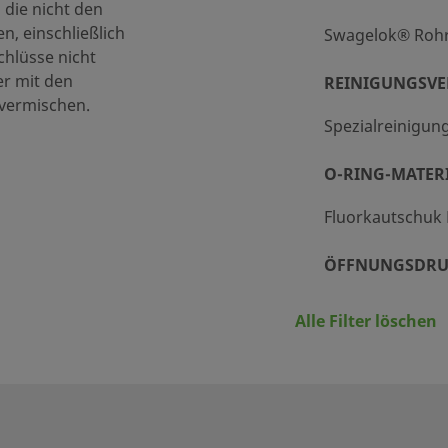
 die nicht den
luorkautschuk FPM
, einschließlich
Swagelok® Roh
hlüsse nicht
06 BAR bei 37 °C /3000 PSIG bei 100 °F
er mit den
REINIGUNGSV
 vermischen.
tandard
Spezialreinigun
eine optionalen Prüfungen
O-RING-MATER
7010801
Fluorkautschuk
7300400
ÖFFNUNGSDRU
7300601
0,07 bar, 1 psig
7300601
Alle Filter löschen
7300601
MAXIMALER CV
0141622
0.47
0141641