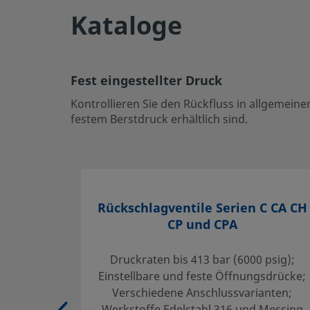
UNSPSC (11.0501)
4
Kataloge
UNSPSC (13.0601)
4
UNSPSC (15.1)
4
Fest eingestellter Druck
UNSPSC (17.1001)
4
Kontrollieren Sie den Rückfluss in allgemei
festem Berstdruck erhältlich sind.
CSV exportieren
Fest eingestellter Druck
Kontrollieren Sie den Rückfluss in allgemeinen und hoc
Rückschlagventilen, die mit einstellbarem oder festem Ber
Rückschlagventile Serien C CA CH
CP und CPA
Einloggen oder anmelden
, um den Preis anzuzeigen
Contact
Druckraten bis 413 bar (6000 psig);
Einstellbare und feste Öffnungsdrücke;
Verschiedene Anschlussvarianten;
If you have questions about this product, please contact y
Werkstoffe Edelstahl 316 und Messing