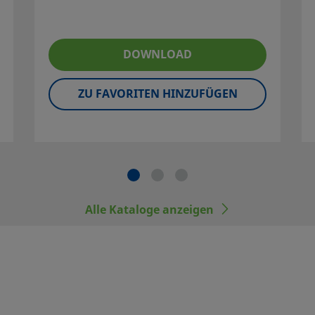
he most out of your investment.
DOWNLOAD
ZU FAVORITEN HINZUFÜGEN
herzustellen, dass der
uswahl treffen. Bei der Auswahl von
tigt werden, um eine sichere,
gner und der Benutzer sind für
ngsdaten und Einsatzgrenzen sowie für
Wartung verantwortlich.
Alle Kataloge anzeigen
den industriellen Entwicklungsnormen
en und Endanschlüsse nicht durch die
der Bauteilen anderer Hersteller