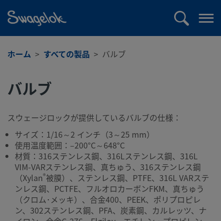
text.skipToContent
text.skipToNavigation
検
メ
索
ニ
ュ
ホーム
すべての製品
バルブ
ー
を
バルブ
開
く
スウェージロックが提供しているバルブの仕様：
サイズ：1/16～2 インチ（3～25 mm）
使用温度範囲：–200°C～648°C
材質：316ステンレス鋼、316Lステンレス鋼、316L
VIM-VARステンレス鋼、真ちゅう、316ステンレス鋼
®
（Xylan
被膜）、ステンレス鋼、PTFE、316L VARステ
ンレス鋼、PCTFE、フルオロカーボンFKM、真ちゅう
（クロム･メッキ）、合金400、PEEK、ポリプロピレ
ン、302ステンレス鋼、PFA、炭素鋼、カルレッツ、ナ