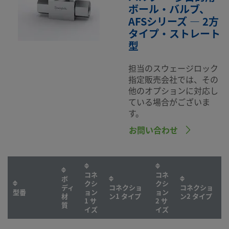
ボール・バルブ、
AFSシリーズ — 2方
タイプ・ストレート
型
担当のスウェージロック
指定販売会社では、その
他のオプションに対応し
ている場合がございま
す。
お問い合わせ
コネ
コネ
ボ
クシ
クシ
ディ
コネクショ
コネクショ
型番
ョン
ョン
材
ン1 タイプ
ン2 タイプ
1 サ
2 サ
質
イズ
イズ