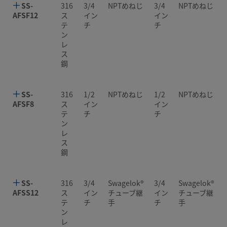
SS-
316
3/4
NPTめねじ
3/4
NPTめねじ
AFSF12
ス
イン
イン
テ
チ
チ
ン
レ
ス
鋼
SS-
316
1/2
NPTめねじ
1/2
NPTめねじ
AFSF8
ス
イン
イン
テ
チ
チ
ン
レ
ス
鋼
SS-
316
3/4
Swagelok®
3/4
Swagelok®
AFSS12
ス
イン
チューブ継
イン
チューブ継
テ
チ
手
チ
手
ン
レ