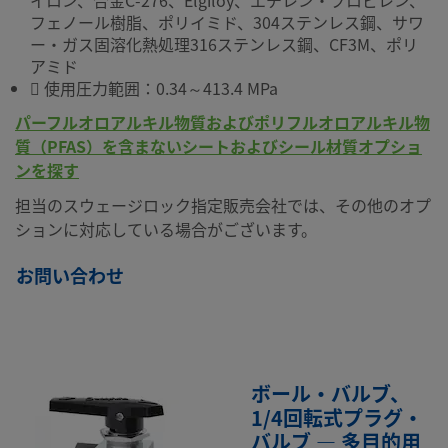
イロン、合金C-276、Elgiloy、エチレン・プロピレン、
フェノール樹脂、ポリイミド、304ステンレス鋼、サワ
ー・ガス固溶化熱処理316ステンレス鋼、CF3M、ポリ
アミド
 使用圧力範囲：0.34～413.4 MPa
パーフルオロアルキル物質およびポリフルオロアルキル物
質（PFAS）を含まないシートおよびシール材質オプショ
ンを探す
担当のスウェージロック指定販売会社では、その他のオプ
ションに対応している場合がございます。
お問い合わせ
ボール・バルブ、
1/4回転式プラグ・
バルブ — 多目的用