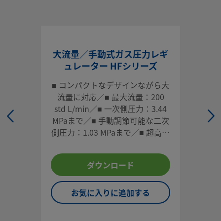
大流量／手動式ガス圧力レギ
ュレーター HFシリーズ
■ コンパクトなデザインながら大
流量に対応／■ 最大流量：200
std L/min／■ 一次側圧力：3.44
MPaまで／■ 手動調節可能な二次
側圧力：1.03 MPaまで／■ 超高純
度用316L VIM-VARステンレス鋼
製ボディ／■ エンド・コネクショ
ダウンロード
ン・タイプ（サイズ）：VCR® メ
タル・ガスケット式面シール継手
（1/4 インチ）、チューブ突き合
お気に入りに追加する
わせ溶接（1/4 インチ）、集積モ
デル（1.5 インチ、1.125 イン