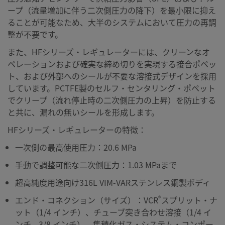
ープ（流量増加に伴う二次側圧力の降下）を最小限に抑え
ることが可能なため、大半のシステムにおいて圧力の再調
整が不要です。
また、HFシリーズ・レギュレーターには、クリーンなオ
ペレーションおよび確実な締め切りを実現する接合ポペッ
ト、および外部へのシールが不要な溶接式デザインを採用
しています。PCTFE製のセルフ・センタリング・ポペット
でクリープ（流れ停止時の二次側圧力の上昇）を防止する
と共に、漏れの無いシールを形成します。
HFシリーズ・レギュレーターの特徴：
一次側の最高使用圧力：20.6 MPa
手動で調整可能な二次側圧力：1.03 MPaまで
超高純度用途向け316L VIM-VARステンレス鋼製ボディ
®
エンド・コネクション（サイズ）：VCR
スプリット・ナ
ット（1/4 インチ）、チューブ突き合わせ溶接（1/4 イ
ンチ、3/8 インチ）、集積化ガス・システム・コンポー