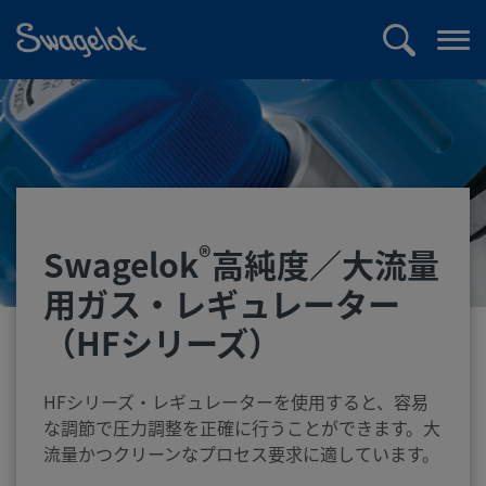
text.skipToContent
text.skipToNavigation
検
メ
索
ニ
ュ
ー
を
開
く
®
Swagelok
高純度／大流量
用ガス・レギュレーター
（HFシリーズ）
HFシリーズ・レギュレーターを使用すると、容易
な調節で圧力調整を正確に行うことができます。大
流量かつクリーンなプロセス要求に適しています。