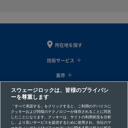
2507-600-
Super
3/8
Swagelok®
1/4
NP
Duplex
イン
チューブ継
イン
1-4-SG2
Stainless
チ
手
チ
Steel
所在地を探す
2507-600-
Super
3/8
Swagelok®
3/8
おす
Duplex
イン
チューブ継
イン
＆ス
1-6MP-SG2
技術サービス
Stainless
チ
手
チ
Steel
業界
スウェージロックは、皆様のプライバシ
コラム
2507-600-
Super
3/8
Swagelok®
3/8
NP
ーを尊重します
Duplex
イン
チューブ継
イン
1-6-SG2
Stainless
チ
手
チ
リソース
「すべて承諾する」をクリックすると、ご利用のデバイスに
Steel
クッキーおよび同様のテクノロジーが保存されることに同意
したことになります。クッキーは、サイトの利用状況を分析
会社情報
し、より良いサービスを提供するために使用され、当社のマ
ーケティングおよびパフォーマンスに関する取り組みに役立