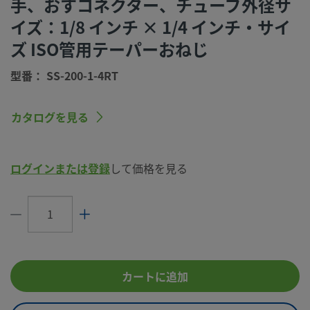
手、おすコネクター、チューブ外径サ
洗浄プロセス
標準のクリーニングおよびパッケージング
イズ：1/8 インチ × 1/4 インチ・サイ
（Swagelok SC-10仕様）
ズ ISO管用テーパーおねじ
コネクション1
1/8 インチ
サイズ
型番： SS-200-1-4RT
コネクション1
Swagelok®チューブ継手
タイプ
カタログを見る
コネクション2
1/4 インチ
サイズ
ログインまたは登録
して価格を見る
コネクション2
ISO管用テーパーおねじ
タイプ
流量制限
いいえ
eClass (4.1)
37030703
eClass (5.1.4)
37020590
カートに追加
eClass (6.0)
37020590