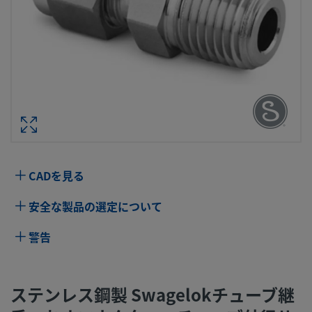
ステンレス鋼製 SWAGELOKチューブ継
おすコネクター、チューブ外径サイズ：1
インチ × 1/4 インチ・サイズ ISO管
パーお
型番： SS-200-
CADを見る
仕様
安全な製品の選定について
属性
値
警告
ボディ材質
316 ステンレス鋼
ボアード･スル
いいえ
ステンレス鋼製 Swagelokチューブ継
ー