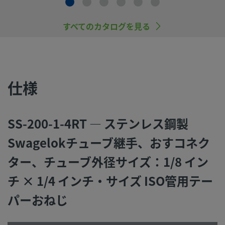
ンテナンスを行うのは、システム設計者およびユーザーの責
すので、十分にご注意ください。
すべてのカタログを見る
スウェージロック製品、または工業設計規格に準拠していな
品（Swagelokチューブ継手エンド・コネクションを含む）
社製品との混用や互換は絶対に行わないでください。
仕様
SS-200-1-4RT — ステンレス鋼製
©
2026
Swagelok Company.
All rights reserved.
Swagelokチューブ継手、おすコネク
ター、チューブ外径サイズ：1/8 イン
チ × 1/4 インチ・サイズ ISO管用テー
パーおねじ