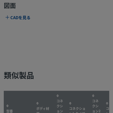
図面
CADを見る
類似製品
コネ
コネ
クシ
クシ
ボディ材
コネクショ
コネ
型番
ョン
ョン2