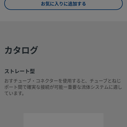
お気に入りに追加する
eClass (6.1)
37020590
eClass (10.1)
37020590
UNSPSC (4.03)
40141720
UNSPSC (10.0)
40142613
カタログ
UNSPSC
40142613
(11.0501)
UNSPSC
40183110
ストレート型
(13.0601)
おすチューブ・コネクターを使用すると、チューブとねじ
ポート間で確実な接続が可能ー重要な流体システムに適し
UNSPSC (15.1)
40183110
ています。
UNSPSC
40183110
(17.1001)
ストレート型