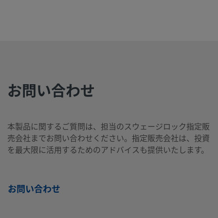
2507-400-
Super
1/4
Swagelok®
1/2
NP
Duplex
イン
チューブ継
イン
1-8-SG2
Stainless
チ
手
チ
Steel
お問い合わせ
2507-400-
Super
1/4
Swagelok®
1/4
NP
Duplex
イン
チューブ継
イン
2-4-SG2
Stainless
チ
手
チ
本製品に関するご質問は、担当のスウェージロック指定販
Steel
売会社までお問い合わせください。指定販売会社は、投資
を最大限に活用するためのアドバイスも提供いたします。
2507-400-
Super
1/4
Swagelok®
1/4
Swa
Duplex
イン
チューブ継
イン
チュ
3-SG2
お問い合わせ
Stainless
チ
手
チ
手
Steel