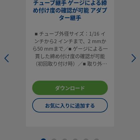
おすチューブ・コネクターを使用すると、チューブとねじポ
チューブ継手 ゲージによる締
で確実な接続が可能ー重要な流体システムに適しています。
め付け度の確認が可能 アダプ
ター継手
ログインまたは登録
して価格を見る
■ チューブ外径サイズ：1/16 イ
お問い合わせ
ンチから2 インチまで、2 mmか
ら50 mmまで／■ ゲージによる一
本製品に関するご質問は、担当のスウェージロック指定販売
貫した締め付け度の確認が可能
までお問い合わせください。指定販売会社は、投資を最大限
（初回取り付け時）／■ 取り外し
用するためのアドバイスも提供いたします。
や再取り付けが容易／■ 各種材
質、多様な形状／■ 高い信頼性と
お問い合わせ
性能
ダウンロード
お気に入りに追加する
システム設計者およびユーザーは、製品カタログの内容をす
ご覧になった上で、安全な製品の選定を行ってください。 安
トラブルなく機能するよう、システム全体の設計を考慮して
品をご選定ください。 機能、材質の適合性、数値データなど
慮し製品を選定すること、また、適切な取り付け、操作およ