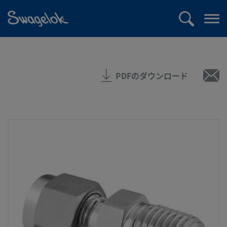
text.skipToContent
text.skipToNavigation
検
メ
索
ニ
ュ
ー
PDFのダウンロード
を
開
く