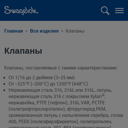
text.skipToContent
text.skipToNavigation
Поиск
Отк
ме
Главная
Все изделия
Клапаны
Клапаны
Клапаны, поставляемые с такими характеристиками:
От 1/16 до 2 дюймов (3–25 мм)
От –325°F (–200°C) до 1200°F (648°C)
Нержавеющая сталь 316, 316L или 316L, латунь,
®
нержавеющая сталь 316 с покрытием Xylan
,
нержавейка, PTFE (тефлон), 316L VAR, PCTFE
(политрифторхлорэтилен), фторуглерод FKM,
хромированная латунь с напылением серебра, сплав
400, PEEK (полиэфирэфиркетон), полипропилен,