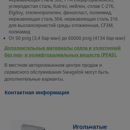
нержавеющая сталь 302, PFA (перфторалкокси),
углеродистая сталь, Kalrez, нейлон, сплав C-276,
Elgiloy, этиленпропилен, фенопласт, полиимид,
нержавеющая сталь 304, нержавеющая сталь 316
для высокосернистой среды отожженная, CF3M,
полиамид
От 50 psig (3,4 бар ман) до 60000 psig (4134 бар ман)
Дополнительные материалы седла и уплотнений
без пер- и полифторалкильных веществ (PFAS).
В местном авторизованном центре продаж и
сервисного обслуживания Swagelok могут быть
дополнительные варианты.
Контактная информация
Игольчатые