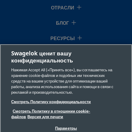
ОТРАСЛИ
БЛОГ
РЕСУРСЫ
Swagelok ценит вашу
О НАС
конфиденциальность
Нажимая Accept All («Принять все»), вы соглашаетесь на
хранение cookie-файлов и подобных им технических
средств на вашем устройстве для оптимизации вашей
работы, анализа использования сайта и помощи в связи с
рекламой и производительностью.
©2026 Swagelok Company. Все права защищены.
Смотреть Политику конфиденциальности
Требования безопасности
Смотреть Политику в отношении cookie-
Конфиденциальность
файлов
Версия для печати
Юридическая информация
ВЫХОДНЫЕ ДАННЫЕ
Вакансии
Параметры