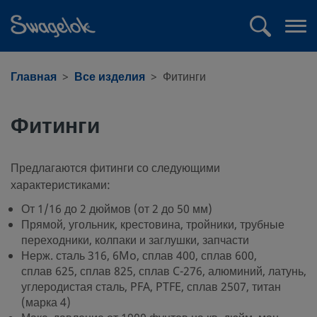
text.skipToContent
text.skipToNavigation
Поиск
Отк
ме
Главная
Все изделия
Фитинги
Фитинги
Предлагаются фитинги со следующими
характеристиками:
От 1/16 до 2 дюймов (от 2 до 50 мм)
Прямой, угольник, крестовина, тройники, трубные
переходники, колпаки и заглушки, запчасти
Нерж. сталь 316, 6Mo, сплав 400, сплав 600,
сплав 625, сплав 825, сплав C-276, алюминий, латунь,
углеродистая сталь, PFA, PTFE, сплав 2507, титан
(марка 4)