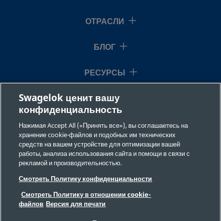
ОТРАСЛИ
БЛОГ
РЕСУРСЫ
Swagelok ценит вашу
О НАС
конфиденциальность
Нажимая Accept All («Принять все»), вы соглашаетесь на
хранение cookie-файлов и подобных им технических
средств на вашем устройстве для оптимизации вашей
работы, анализа использования сайта и помощи в связи с
рекламой и производительностью.
©2026 Swagelok Company. Все права защищены.
Смотреть Политику конфиденциальности
Требования безопасности
Смотреть Политику в отношении cookie-
Конфиденциальность
файлов
Версия для печати
Юридическая информация
ВЫХОДНЫЕ ДАННЫЕ
Вакансии