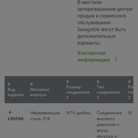
В местном
авторизованном центре
продаж и сервисного
обслуживания
Swagelok могут быть
дополнительные
варианты.
Контактная
информация
Размер
Тип
Разм
Код
Материал
соединения
соединения
соед
изделия
корпуса
1
1
2
Нержавеющая
9/16 дюйма
Соединение
9/16
L9HF60
сталь 316
высокого
давления с
внутр.
конусом и