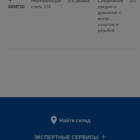
Нержавеющая
3/8 дюйма
Соединение
3/8 
X6MF20
сталь 316
среднего
давления с
внутр.
конусом и
резьбой
Найти склад
ЭКСПЕРТНЫЕ СЕРВИСЫ