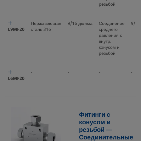
резьбой
Нержавеющая
9/16 дюйма
Соединение
9/16
L9MF20
сталь 316
среднего
давления с
внутр.
конусом и
резьбой
-
-
-
-
L6MF20
Фитинги с
конусом и
резьбой —
Соединительные