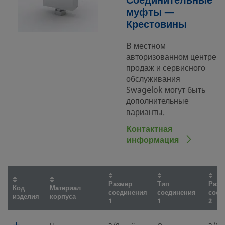
Соединительные
муфты —
Крестовины
В местном
авторизованном центре
продаж и сервисного
обслуживания
Swagelok могут быть
дополнительные
варианты.
Контактная
информация
Размер
Тип
Разм
Код
Материал
соединения
соединения
соед
изделия
корпуса
1
1
2