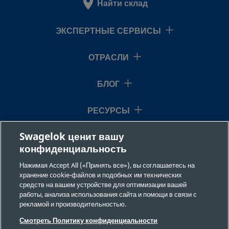
Найти склад
2507-600-
Super Duplex
3/8 in.
Swagelok
ЭКСПЕРТНЫЕ СЕРВИСЫ
Stainless Steel
Tube
1-8-SG2
Fitting
ОТРАСЛИ
БЛОГ
2507-600-
Super Duplex
3/8 in.
Swagelok
Stainless Steel
Tube
2-4-SG2
Fitting
РЕСУРСЫ
Swagelok ценит вашу
О НАС
конфиденциальность
2507-600-
Super Duplex
3/8 in.
Swagelok
Stainless Steel
Tube
2-8-SG2
Нажимая Accept All («Принять все»), вы соглашаетесь на
Fitting
хранение cookie-файлов и подобных им технических
средств на вашем устройстве для оптимизации вашей
работы, анализа использования сайта и помощи в связи с
рекламой и производительностью.
2507-810-
Super Duplex
1/2 in.
Swagelok
©2026 Swagelok Company. Все права защищены.
Stainless Steel
Tube
Смотреть Политику конфиденциальности
1-4-SG2