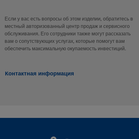
2507-400-
Super Duplex
1/4 in.
Swagelok
Stainless Steel
Tube
3-SG2
Fitting
Если у вас есть вопросы об этом изделии, обратитесь в
местный авторизованный центр продаж и сервисного
обслуживания. Его сотрудники также могут рассказать
вам о сопутствующих услугах, которые помогут вам
2507-600-
Super Duplex
3/8 in.
Swagelok
Stainless Steel
Tube
обеспечить максимальную окупаемость инвестиций.
1-4-SG2
Fitting
Контактная информация
2507-600-
Super Duplex
3/8 in.
Swagelok
Stainless Steel
Tube
1-6MP-SG2
Fitting
2507-600-
Super Duplex
3/8 in.
Swagelok
Stainless Steel
Tube
1-6-SG2
Fitting