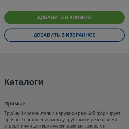
eClass (6.1)
37020590
eClass (10.1)
37020590
ДОБАВИТЬ В КОРЗИНУ
UNSPSC (4.03)
40141720
ДОБАВИТЬ В ИЗБРАННОЕ
UNSPSC (10.0)
40142613
UNSPSC (11.0501)
40142613
UNSPSC (13.0601)
40183110
UNSPSC (15.1)
40183110
Каталоги
UNSPSC (17.1001)
40183110
Прямые
Прямые
Трубный соединитель с наружной резьбой формирует пр
Трубный соединитель с наружной резьбой формирует
соединения между трубками и резьбовыми отверстиями д
прочные соединения между трубками и резьбовыми
критически важных газовых и жидкостных систем.
отверстиями для критически важных газовых и