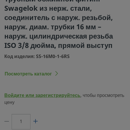
проходом
Swagelok из нерж. стали,
Процедура очистки
Стандартная инструкция по очистке и
соединитель с наруж. резьбой,
(SC-10)
наруж. диам. трубки 16 мм –
Размер соединения 1
16 мм
наруж. цилиндрическая резьба
Тип соединения 1
Трубный обжимной фитинг Swagelok
ISO 3/8 дюйма, прямой выступ
Размер соединения 2
3/8 дюйма
Код изделия: SS-16M0-1-6RS
Тип соединения 2
Наружная цилиндрическая резьба ISO
буртик
Посмотреть каталог
Ограничитель
Нет
расхода
Войдите или зарегистрируйтесь
, чтобы просмотреть
eClass (4.1)
37030703
цену
eClass (5.1.4)
37020590
eClass (6.0)
37020590