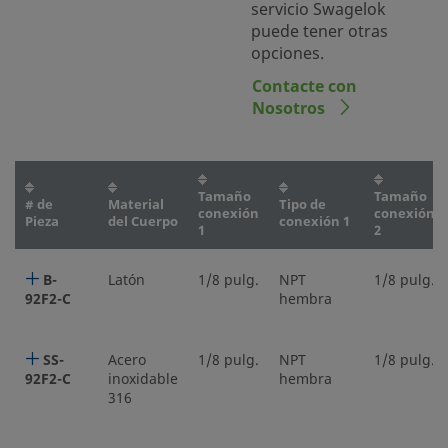
servicio Swagelok
puede tener otras
opciones.
Contacte con
Nosotros
Tamaño
Tamaño
# de
Material
Tipo de
conexión
conexión
Pieza
del Cuerpo
conexión 1
1
2
B-
Latón
1/8 pulg.
NPT
1/8 pulg.
92F2-C
hembra
SS-
Acero
1/8 pulg.
NPT
1/8 pulg.
92F2-C
inoxidable
hembra
316