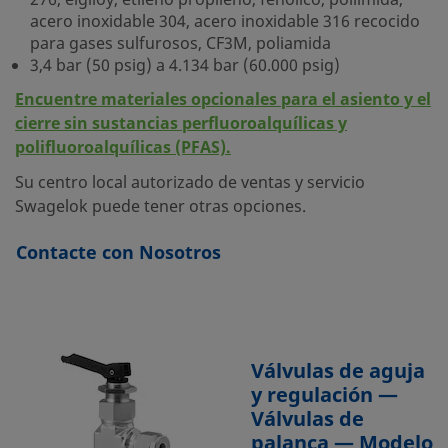
276, elgiloy, etileno propileno, fenólico, poliimida,
acero inoxidable 304, acero inoxidable 316 recocido
para gases sulfurosos, CF3M, poliamida
3,4 bar (50 psig) a 4.134 bar (60.000 psig)
Encuentre materiales opcionales para el asiento y el
cierre sin sustancias perfluoroalquílicas y
polifluoroalquílicas (PFAS).
Su centro local autorizado de ventas y servicio
Swagelok puede tener otras opciones.
Contacte con Nosotros
Válvulas de aguja
y regulación —
Válvulas de
palanca — Modelo