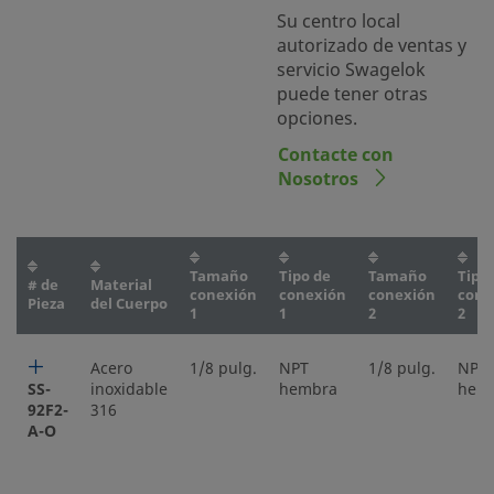
Su centro local
autorizado de ventas y
servicio Swagelok
puede tener otras
opciones.
Contacte con
Nosotros
Tamaño
Tipo de
Tamaño
Tipo
# de
Material
conexión
conexión
conexión
cone
Pieza
del Cuerpo
1
1
2
2
Acero
1/8 pulg.
NPT
1/8 pulg.
NPT
SS-
inoxidable
hembra
hem
92F2-
316
A-O