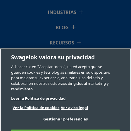
INDUSTRIAS
BLOG
RECURSOS
Swagelok valora su privacidad
QUIÉNES SOMOS
Al hacer clic en "Aceptar todas", usted acepta que se
guarden cookies y tecnologías similares en su dispositivo
para mejorar su experiencia, analizar el uso del sitio y
colaborar en nuestros esfuerzos dirigidos al marketing y
rendimiento.
Leer la Política de privacidad
©2026 Swagelok Company. Todos los derechos reservados.
Ver la Política de cookies
Ver aviso legal
Selección fiable de un componente
Privacidad
Legal
Imprimir
Gestionar preferencias
Carreras
Contacte con nosotros
Preguntas Frecuentes
Mapa del sitio