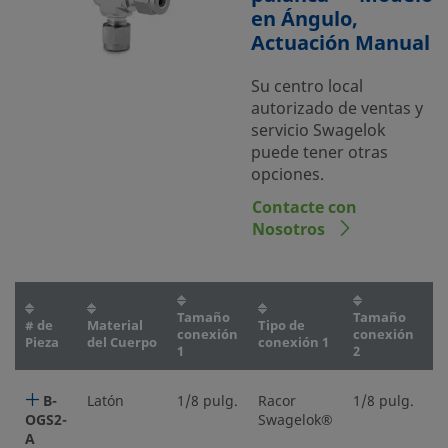
en Ángulo,
Actuación Manual
Su centro local
autorizado de ventas y
servicio Swagelok
puede tener otras
opciones.
Contacte con
Nosotros
Tamaño
Tamaño
# de
Material
Tipo de
Ti
conexión
conexión
Pieza
del Cuerpo
conexión 1
c
1
2
B-
Latón
1/8 pulg.
Racor
1/8 pulg.
R
OGS2-
Swagelok®
S
A