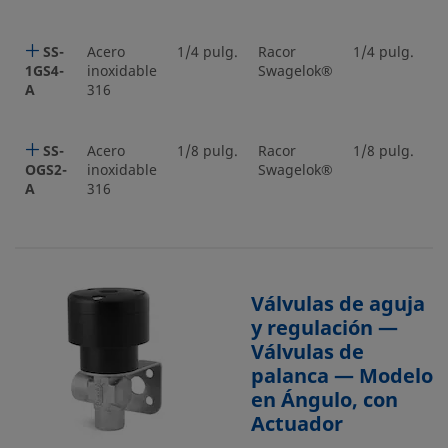
SS-
Acero
1/4 pulg.
Racor
1/4 pulg.
R
1GS4-
inoxidable
Swagelok®
S
A
316
SS-
Acero
1/8 pulg.
Racor
1/8 pulg.
R
OGS2-
inoxidable
Swagelok®
S
A
316
Válvulas de aguja
y regulación —
Válvulas de
palanca — Modelo
en Ángulo, con
Actuador