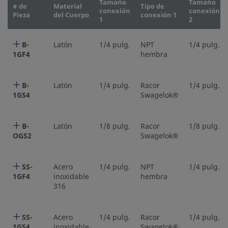
Tamaño
Tamaño
# de
Material
Tipo de
conexión
conexión
Pieza
del Cuerpo
conexión 1
1
2
B-
Latón
1/4 pulg.
NPT
1/4 pulg.
1GF4
hembra
B-
Latón
1/4 pulg.
Racor
1/4 pulg.
1GS4
Swagelok®
B-
Latón
1/8 pulg.
Racor
1/8 pulg.
OGS2
Swagelok®
SS-
Acero
1/4 pulg.
NPT
1/4 pulg.
1GF4
inoxidable
hembra
316
SS-
Acero
1/4 pulg.
Racor
1/4 pulg.
1GS4
inoxidable
Swagelok®