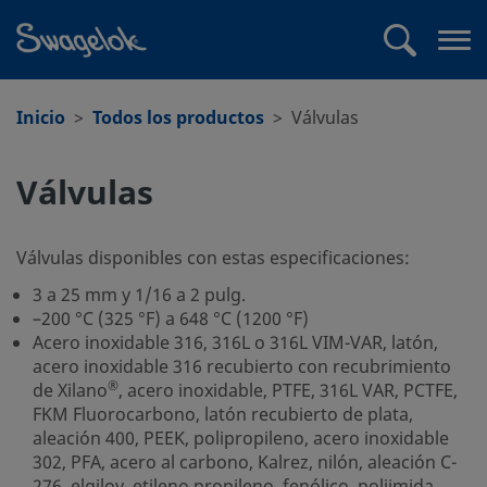
text.skipToContent
text.skipToNavigation
Buscar
Abr
me
Inicio
Todos los productos
Válvulas
Válvulas
Válvulas disponibles con estas especificaciones:
3 a 25 mm y 1/16 a 2 pulg.
–200 °C (325 °F) a 648 °C (1200 °F)
Acero inoxidable 316, 316L o 316L VIM-VAR, latón,
acero inoxidable 316 recubierto con recubrimiento
®
de Xilano
, acero inoxidable, PTFE, 316L VAR, PCTFE,
FKM Fluorocarbono, latón recubierto de plata,
aleación 400, PEEK, polipropileno, acero inoxidable
302, PFA, acero al carbono, Kalrez, nilón, aleación C-