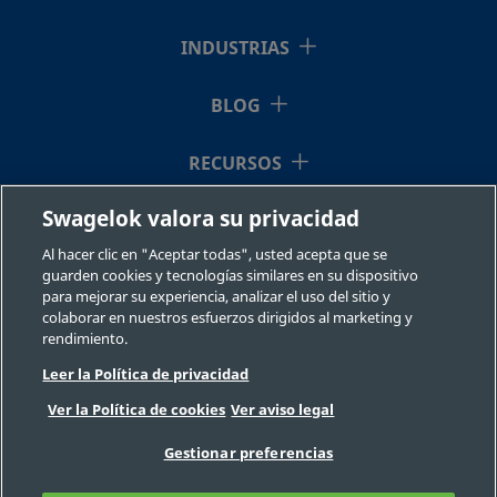
INDUSTRIAS
BLOG
RECURSOS
Swagelok valora su privacidad
QUIÉNES SOMOS
Al hacer clic en "Aceptar todas", usted acepta que se
guarden cookies y tecnologías similares en su dispositivo
para mejorar su experiencia, analizar el uso del sitio y
colaborar en nuestros esfuerzos dirigidos al marketing y
rendimiento.
Leer la Política de privacidad
©2026 Swagelok Company. Todos los derechos reservados.
Ver la Política de cookies
Ver aviso legal
Selección fiable de un componente
Privacidad
Legal
Imprimir
Gestionar preferencias
Carreras
Contacte con nosotros
Preguntas Frecuentes
Mapa del sitio