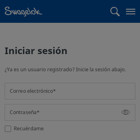
text.skipToContent
text.skipToNavigation
Buscar
Abr
me
Iniciar sesión
¿Ya es un usuario registrado? Inicie la sesión abajo.
Correo electrónico
Contraseña
Recuérdame