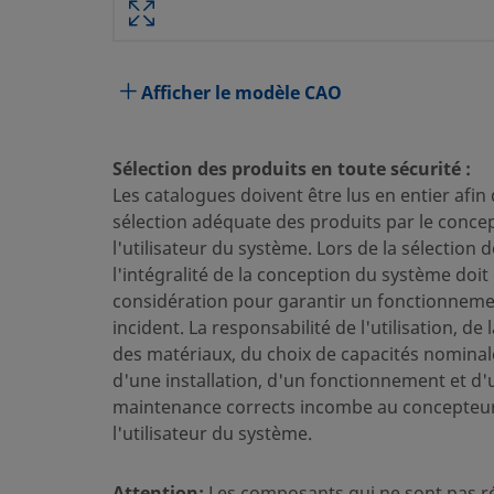
Attribut
Valeur
Matériau du corps
Acier inoxydable 316
Afficher le modèle CAO
Traversant
Non
Procédé de nettoyage
Nettoyage et conditionne
Sélection des produits en toute sécurité :
Les catalogues doivent être lus en entier afin
Dimension du raccordement 1
5/8 po
sélection adéquate des produits par le conce
Type du raccordement 1
Raccord Swagelok® pour 
l'utilisateur du système. Lors de la sélection 
l'intégralité de la conception du système doit 
Dimension du raccordement 2
3/4-16 po
considération pour garantir un fonctionnemen
incident. La responsabilité de l'utilisation, de 
Type du raccordement 2
Filetage cylindrique SAE
des matériaux, du choix de capacités nominal
Réducteur de débit
Non
d'une installation, d'un fonctionnement et d'
maintenance corrects incombe au concepteur
Lubrifiant
Dow Corning 111
l'utilisateur du système.
eClass (4.1)
37030703
Attention:
Les composants qui ne sont pas r