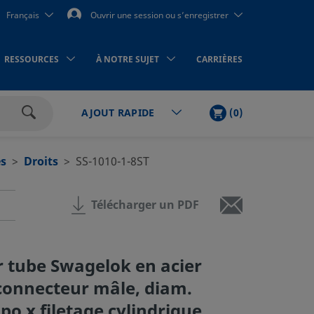
Français
Ouvrir une session ou s’enregistrer
RESSOURCES
À NOTRE SUJET
CARRIÈRES
PANIER
ARTICLES
(
0
)
AJOUT RAPIDE
Rechercher
s
Droits
SS-1010-1-8ST
Télécharger un PDF
 tube Swagelok en acier
connecteur mâle, diam.
 po x filetage cylindrique