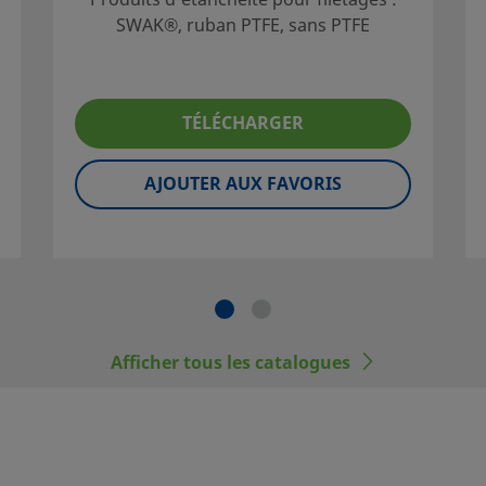
SWAK®, ruban PTFE, sans PTFE
ne sélection
du système.
ption du
TÉLÉCHARGER
de
e capacités
AJOUTER AUX FAVORIS
nement et
utilisateur
e norme,
ais être
Afficher tous les catalogues