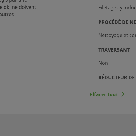
lok, ne doivent
Filetage cylind
autres
PROCÉDÉ DE N
Nettoyage et co
TRAVERSANT
Non
RÉDUCTEUR DE 
Non
Effacer tout