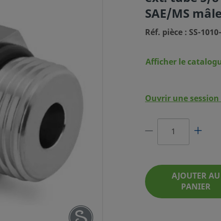
SAE/MS mâle
Réf. pièce : SS-1010
Afficher le catalog
AGELOK EN
TEUR MÂLE,
Ouvrir une session 
 X FILETAGE
ÂLE 3/4-16
PIÈCE : SS-1010-1-8ST
AJOUTER AU
PANIER