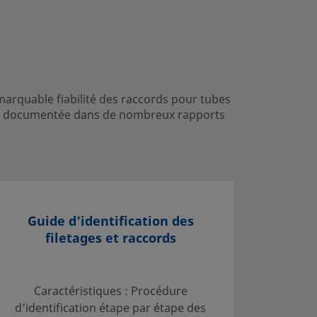
emarquable fiabilité des raccords pour tubes
 été documentée dans de nombreux rapports
Guide d’identification des
D
filetages et raccords
Sélecti
Caractéristiques : Procédure
tubes ; 
d’identification étape par étape des
tubes; T