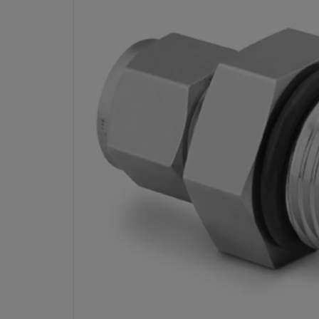
RACCORD POUR TUBE SW
ACIER INOXYDABLE, CONNEC
DIAM. EXT. TUBE 5/8 PO
CYLINDRIQUE SAE/MS M
RÉF. 
Spécifications