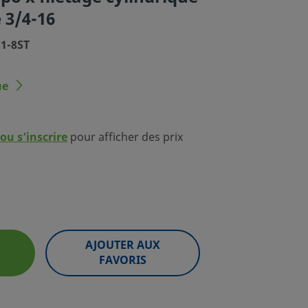
 3/4-16
-1-8ST
ue
ou s’inscrire
pour afficher des prix
AJOUTER AUX
FAVORIS