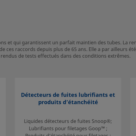
rantissent un parfait
s pour tubes Swagelok est
 de 65 ans. Elle a par
ais publiés, y compris
ons et qui garantissent un parfait maintien des tubes. La r
ditions extrêmes.
de ces raccords depuis plus de 65 ans. Elle a par ailleurs
 rendus de tests effectués dans des conditions extrêmes.
 contact avec votre
Détecteurs de fuites lubrifiants et
gner sur des services qui
produits d’étanchéité
tissement.
Liquides détecteurs de fuites Snoop®;
Lubrifiants pour filetages Goop™ ;
Produits d’étanchéité pour filetages :