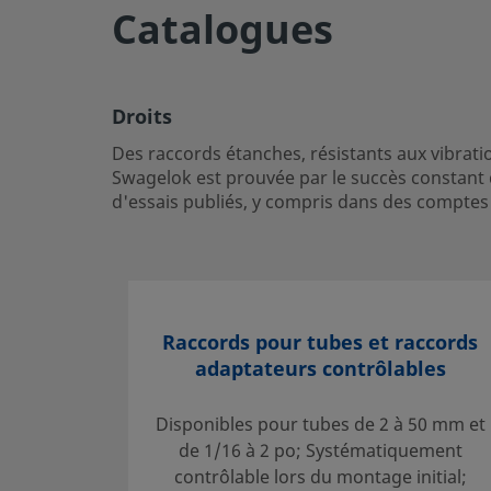
Catalogues
Droits
Des raccords étanches, résistants aux vibrations et qui ga
maintien des tubes. La remarquable fiabilité des raccord
prouvée par le succès constant de ces raccords depuis plus
Droits
ailleurs été documentée dans de nombreux rapports d'ess
Des raccords étanches, résistants aux vibrati
dans des comptes rendus de tests effectués dans des con
Swagelok est prouvée par le succès constant 
d'essais publiés, y compris dans des comptes
Ouvrir une session ou s’inscrire
pour afficher des prix
Contact
Si vous avez des questions concernant ce produit, prenez
Raccords pour tubes et raccords
distributeur agréé. Celui-ci pourra également vous rensei
adaptateurs contrôlables
vous permettront de tirer le meilleur parti de votre inves
Contact
Disponibles pour tubes de 2 à 50 mm et
de 1/16 à 2 po; Systématiquement
contrôlable lors du montage initial;