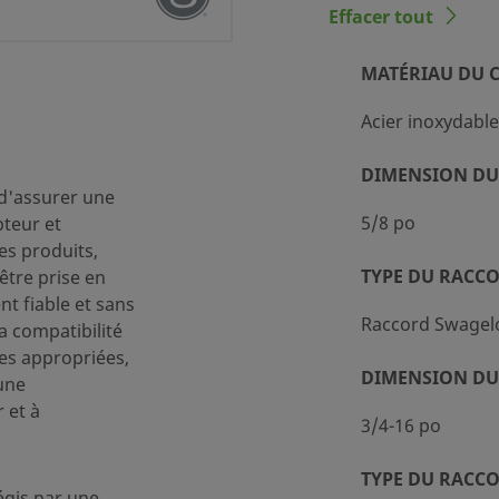
Effacer tout
MATÉRIAU DU 
Acier inoxydable
ment standard (SC-10)
DIMENSION DU
 d'assurer une
5/8 po
pteur et
tubes
des produits,
TYPE DU RACC
être prise en
t fiable et sans
Raccord Swagel
la compatibilité
/MS mâle
es appropriées,
DIMENSION DU
une
 et à
3/4-16 po
TYPE DU RACC
égis par une