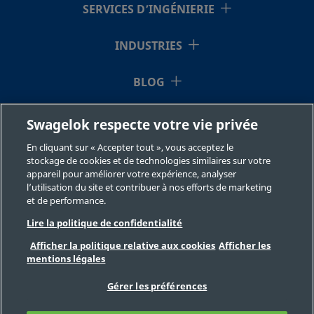
SERVICES D’INGÉNIERIE
INDUSTRIES
BLOG
RESSOURCES
Swagelok respecte votre vie privée
En cliquant sur « Accepter tout », vous acceptez le
À NOTRE SUJET
stockage de cookies et de technologies similaires sur votre
appareil pour améliorer votre expérience, analyser
l’utilisation du site et contribuer à nos efforts de marketing
et de performance.
Lire la politique de confidentialité
Afficher la politique relative aux cookies
Afficher les
mentions légales
©2026 Swagelok Company. Tous droits réservés.
Sélection des produits en toute sécurité
Gérer les préférences
Confidentialité
Juridique
Imprimer
Carrières
Contact
FAQ