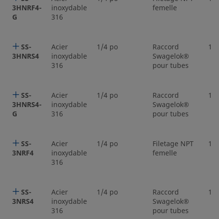
3HNRF4-
inoxydable
femelle
G
316
SS-
Acier
1/4 po
Raccord
1/4
3HNRS4
inoxydable
Swagelok®
316
pour tubes
SS-
Acier
1/4 po
Raccord
1/4
3HNRS4-
inoxydable
Swagelok®
G
316
pour tubes
SS-
Acier
1/4 po
Filetage NPT
1/4
3NRF4
inoxydable
femelle
316
SS-
Acier
1/4 po
Raccord
1/4
3NRS4
inoxydable
Swagelok®
316
pour tubes