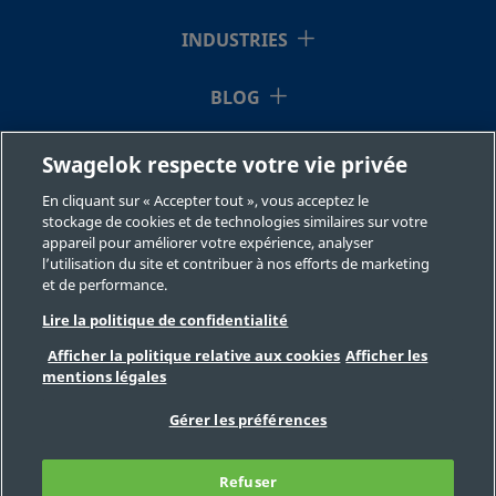
INDUSTRIES
BLOG
RESSOURCES
Swagelok respecte votre vie privée
En cliquant sur « Accepter tout », vous acceptez le
À NOTRE SUJET
stockage de cookies et de technologies similaires sur votre
appareil pour améliorer votre expérience, analyser
l’utilisation du site et contribuer à nos efforts de marketing
et de performance.
Lire la politique de confidentialité
Afficher la politique relative aux cookies
Afficher les
mentions légales
©2026 Swagelok Company. Tous droits réservés.
Sélection des produits en toute sécurité
Gérer les préférences
Confidentialité
Juridique
Imprimer
Carrières
Contact
FAQ
Refuser
Plan du site
Préférences de cookies