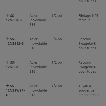
pour tubes
SS-
Acier
1/2 po
Filetage NPT
12NBF8-G
inoxydable
femelle
316
SS-
Acier
3/4 po
Raccord
12NBS12-G
inoxydable
Swagelok®
316
pour tubes
SS-
Acier
1/2 po
Raccord
12NBS8
inoxydable
Swagelok®
316
pour tubes
SS-
Acier
1/2 po
Tuyau à
12NBSW8P-
inoxydable
souder par
G
316
emboîtement