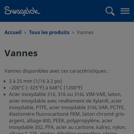
text.skipToContent
text.skipToNavigation
Recherche
Me
ouv
Accueil
Tous les produits
Vannes
Vannes
Vannes disponibles avec ces caractéristiques :
3 à 25 mm (1/16 à 2 po)
–200°C (–325°F) à 648°C (1200°F)
Acier inoxydable 316, 316 ou 316L VIM-VAR, laiton,
acier inoxydable avec revêtement de Xylan®, acier
inoxydable, PTFE, acier inoxydable 316L VAR, PCTFE,
élastomère fluorocarboné FKM, laiton chromé gris-
argent, alliage 400, PEEK, polypropylène, acier
inoxydable 302, PFA, acier au carbone, kalrez, nylon,