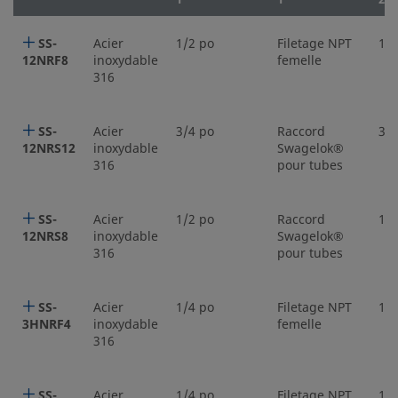
SS-
Acier
1/2 po
Filetage NPT
1/2
12NRF8
inoxydable
femelle
316
SS-
Acier
3/4 po
Raccord
3/4
12NRS12
inoxydable
Swagelok®
316
pour tubes
SS-
Acier
1/2 po
Raccord
1/2
12NRS8
inoxydable
Swagelok®
316
pour tubes
SS-
Acier
1/4 po
Filetage NPT
1/4
3HNRF4
inoxydable
femelle
316
SS-
Acier
1/4 po
Filetage NPT
1/4