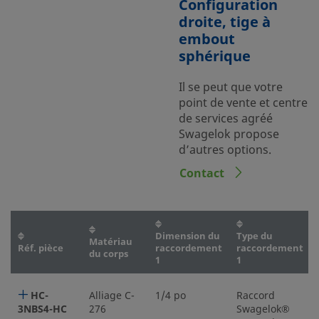
Configuration
droite, tige à
embout
sphérique
Il se peut que votre
point de vente et centre
de services agréé
Swagelok propose
d’autres options.
Contact
Dimension du
Type du
Matériau
Réf. pièce
raccordement
raccordement
du corps
1
1
HC-
Alliage C-
1/4 po
Raccord
3NBS4-HC
276
Swagelok®