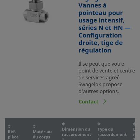
Vannes à
pointeau pour
usage intensif,
séries N et HN —
Configuration
droite, tige de
régulation
Il se peut que votre
point de vente et centre
de services agréé
Swagelok propose
d’autres options.
Contact
Dimension du
Type du
Di
Réf.
Matériau
raccordement
raccordement
ra
pièce
du corps
1
1
2