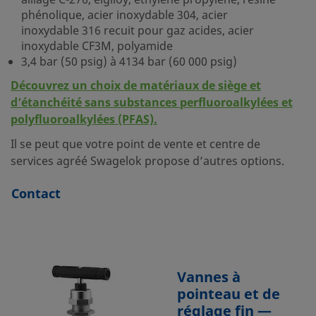
alliage C-276, elgiloy, éthylène propylène, résine
phénolique, acier inoxydable 304, acier
inoxydable 316 recuit pour gaz acides, acier
inoxydable CF3M, polyamide
3,4 bar (50 psig) à 4134 bar (60 000 psig)
Découvrez un choix de matériaux de siège et
d’étanchéité sans substances perfluoroalkylées et
polyfluoroalkylées (PFAS).
Il se peut que votre point de vente et centre de
services agréé Swagelok propose d’autres options.
Contact
Vannes à
pointeau et de
réglage fin —