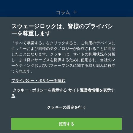
コラム
スウェージロックは、皆様のプライバシ
ーを尊重します
リソース
「すべて承諾する」をクリックすると、ご利用のデバイスに
クッキーおよび同様のテクノロジーが保存されることに同意
会社情報
したことになります。クッキーは、サイトの利用状況を分析
し、より良いサービスを提供するために使用され、当社のマ
ーケティングおよびパフォーマンスに関する取り組みに役立
てられます。
プライバシー・ポリシーを読む
クッキー・ポリシーを表示する
サイト運営者情報を表示す
る
©2026 Swagelok Company. All rights reserved.
安全な製品の選定について
プライバシー
クッキーの設定を行う
利用規定
インプリント
ウェブサイト・ヘルプデスク
お問い合わせ
拒否する
FAQ
サイトマップ
Cookie 優先設定
私の個人情報を販売、共有しないでください
フィルター
すべて承諾する