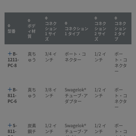
コネク
コネク
コネク
ボデ
ション
コネクション
ション
ション
型番
ィ材
1 サイ
1 タイプ
2 サイ
2 タイ
質
ズ
ズ
プ
B-
真ち
3/4 イ
ポート・コ
1/2 イ
ポー
1211-
ゅう
ンチ
ネクター
ンチ
ト・コ
PC-8
ネクタ
ー
B-
真ち
3/8 イ
Swagelok®
1/2 イ
ポー
811-
ゅう
ンチ
チューブ･ア
ンチ
ト・コ
PC-6
ダプター
ネクタ
ー
S-
炭素
1/2 イ
Swagelok®
1/2 イ
ポー
811-
鋼チ
ンチ
チューブ･ア
ンチ
ト・コ