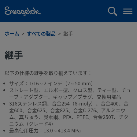
text.skipToContent
text.skipToNavigation
検
メ
索
ニ
ュ
ホーム
すべての製品
継手
ー
を
継手
開
く
以下の仕様の継手を取り揃えています：
サイズ：1/16～2 インチ（2～50 mm）
ストレート型、エルボー型、クロス型、ティー型、チュ
ーブ・アダプター、キャップ／プラグ、交換用部品
316ステンレス鋼、合金254（6-moly）、合金400、合
金600、合金625、合金825、合金C-276、アルミニウ
ム、真ちゅう、炭素鋼、PFA、PTFE、合金2507、チタ
ニウム（グレード4）
最高使用圧力：13.0～413.4 MPa