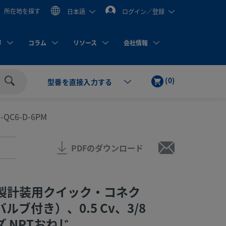
所在地を探す
日本語
ログイン／登録
界
コラム
リソース
会社情報
カ
ア
(
0
)
型番を直接入力する
ー
イ
検
ト
テ
索
ム
-QC6-D-6PM
PDFのダウンロード
製計装用クイック・コネク
ルブ付き）、0.5 Cv、3/8
 NPTおねじ