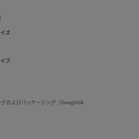
鋼
サイズ
タイプ
グおよびパッケージング（Swagelok