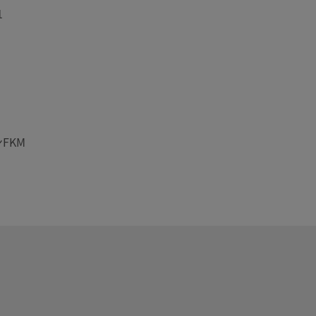
1
FKM
ディ、またはリバース・フロー型ボディと