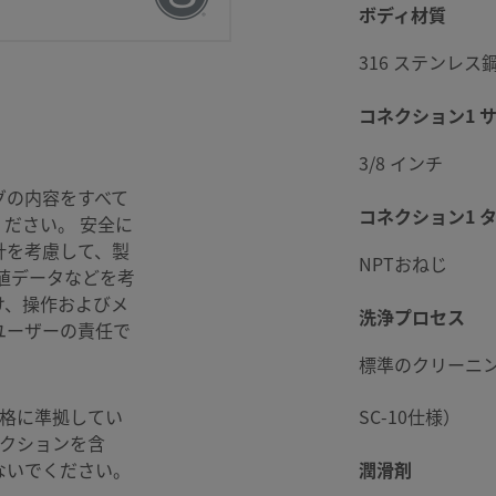
ボディ材質
316 ステンレス
ッケージング
コネクション1 
3/8 インチ
グの内容をすべて
コネクション1 
ださい。 安全に
リバース・フロー型ボデ
計を考慮して、製
NPTおねじ
値データなどを考
け、操作およびメ
洗浄プロセス
ユーザーの責任で
標準のクリーニン
R @ 204℃
格に準拠してい
SC-10仕様）
ネクションを含
 @ 21℃
ないでください。
潤滑剤