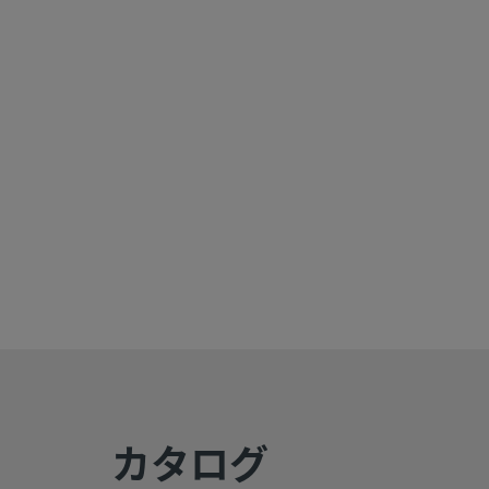
最高使用圧力（室温での切り離し
250 PSIG @ 70°F／17.2 BAR
時）
最高使用温度 / 圧力（接続時および
250 PSIG @ 70°F／17.2 BAR
切り離し時）
シリーズ
QC6
eClass (4.1)
37110302
eClass (5.1.4)
37110302
eClass (6.0)
37020500
eClass (6.1)
37020500
eClass (10.1)
37020500
UNSPSC (4.03)
31163101
UNSPSC (10.0)
27121701
カタログ
UNSPSC (11.0501)
27121701