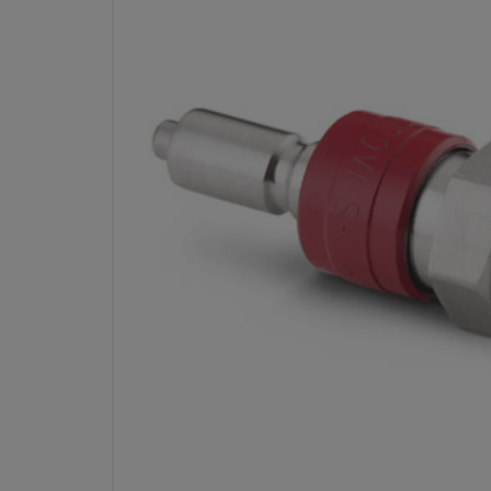
ステンレス鋼製計装用クイック・
ツ・ステム（バルブ付き）、0.5 CV
インチ・サイズ NP
型番： SS-
仕様
属性
値