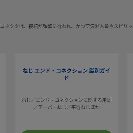
ック・コネクツは、接続が頻繁に行われ、かつ空気混入量やスピリ
ねじ エンド・コネクション 識別ガイ
は、接続が頻繁に行わ
ド
抑える必要がある用
ねじ／エンド・コネクションに関する用語
／テーパーねじ／平行ねじほか
会社までお問い合わ