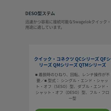
UNSPSC (13.0601)
27121701
DESO型ステム
UNSPSC (15.1)
27121701
迅速かつ容易に接続可能なSwagelokクイ
用途に適しています。
UNSPSC (17.1001)
27121701
CSVをエクスポートする
DESO型ステム
クイック・コネクツ QCシリーズ QFシ
迅速かつ容易に接続可能なSwagelokクイック・コネクツ
リーズ QMシリーズ QTMシリーズ
れ、かつ空気混入量やスピリッジ（流体流出量）を最小限に
途に適しています。
■ 着脱時のひねり、回転、レンチ操作が不
要／■ 型式： シングル・エンド・シャッ
ログインまたは登録
して価格を見る
ト・オフ（SESO）型、ダブル・エンド・
シャット・オフ（DESO）型、フル・フロ
お問い合わせ
ー型
本製品に関するご質問は、担当のスウェージロック指定販売