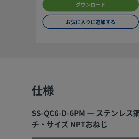
せください。指定販売会社は、投資を最大限に活用するため
ダウンロード
いたします。
お気に入りに追加する
お問い合わせ
安全な製品の選定について：
システム設計者およびユーザーは、製品カタログの内容をす
覧になった上で、安全な製品の選定を行ってください。 安全
ブルなく機能するよう、システム全体の設計を考慮して、製
選定ください。 機能、材質の適合性、数値データなどを考慮
仕様
を選定すること、また、適切な取り付け、操作およびメンテ
を行うのは、システム設計者およびユーザーの責任ですので
にご注意ください。
SS-QC6-D-6PM — ステ
警告:
スウェージロック製品、または工業設計規格に準拠し
チ・サイズ NPTおねじ
部品（Swagelokチューブ継手エンド・コネクションを含む
社製品との混用や互換は絶対に行わないでください。