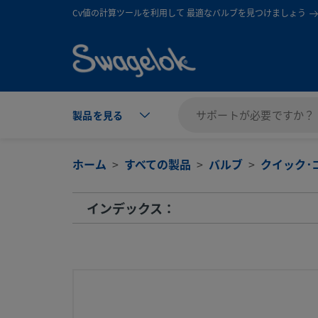
text.skipToContent
text.skipToNavigation
Cv値の計算ツールを利用して 最適なバルブを見つけましょう
製品を見る
ホーム
すべての製品
バルブ
クイック･
インデックス：