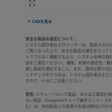
ボディ材質
316 ステンレス鋼
洗浄プロセス
標準のクリーニングおよびパ
CADを見る
（Swagelok SC-10仕様）
コネクション1 サイズ
3/8 インチ
安全な製品の選定について：
コネクション1 タイプ
NPTおねじ
システム設計者およびユーザーは、製品カタロ
ご覧になった上で、安全な製品の選定を行ってく
最大Cv
0.5 - 標準ボディ、または
トラブルなく機能するよう、システム全体の設
ィと接続する場合
品をご選定ください。 機能、材質の適合性、数
潤滑剤
Dow Corning 111
慮し製品を選定すること、また、適切な取り付
ンテナンスを行うのは、システム設計者および
Oリング材質
フルオロカーボンFKM
すので、十分にご注意ください。
最高使用圧力（最高温度での接続
250 PSIG @ 400°F／17.2 BA
時）
警告:
スウェージロック製品、または工業設計規
ない部品（Swagelokチューブ継手エンド・コ
最高使用圧力（室温での接続時）
1500 PSIG @ 70°F／103 BAR
む）は、他社製品との混用や互換は絶対に行わ