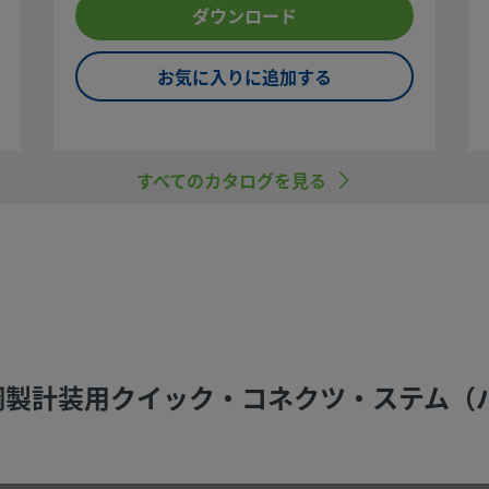
のアドバイスも提供
ダウンロード
お気に入りに追加する
すべてのカタログを見る
べてご
にトラ
品をご
し製品
ナンス
、十分
ンレス鋼製計装用クイック・コネクツ・ステム（バル
ていない
）は、他