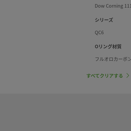
 @ 21℃
Dow Corning 11
 @ 21℃
シリーズ
QC6
Oリング材質
フルオロカーボン
最大CV
すべてクリアする
0.5 - 標準ボ
接続する場合