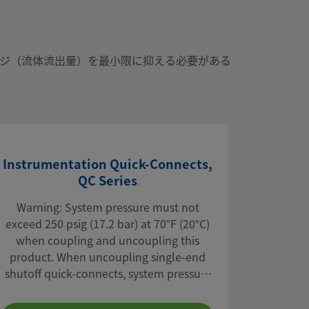
ッジ（流体流出量）を最小限に抑える必要がある
Instrumentation Quick-Connects,
QC Series
Warning: System pressure must not
exceed 250 psig (17.2 bar) at 70°F (20°C)
when coupling and uncoupling this
product. When uncoupling single-end
shutoff quick-connects, system pressure
on stem side will vent to atmosphere.