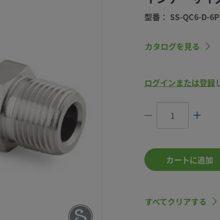
型番： SS-QC6-D-6
カタログを見る
コネク
ログインまたは登録
、3/8
Tおねじ
QC6-D-6PM
カートに追加
すべてクリアする