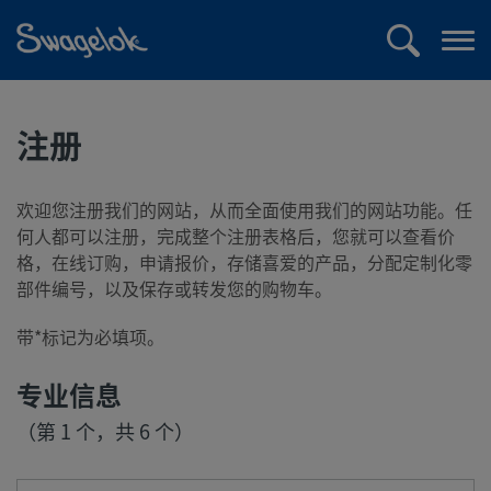
text.skipToContent
text.skipToNavigation
搜
打
索
开
菜
注册
单
欢迎您注册我们的网站，从而全面使用我们的网站功能。任
何人都可以注册，完成整个注册表格后，您就可以查看价
格，在线订购，申请报价，存储喜爱的产品，分配定制化零
部件编号，以及保存或转发您的购物车。
带*标记为必填项。
专业信息
（第 1 个，共 6 个）