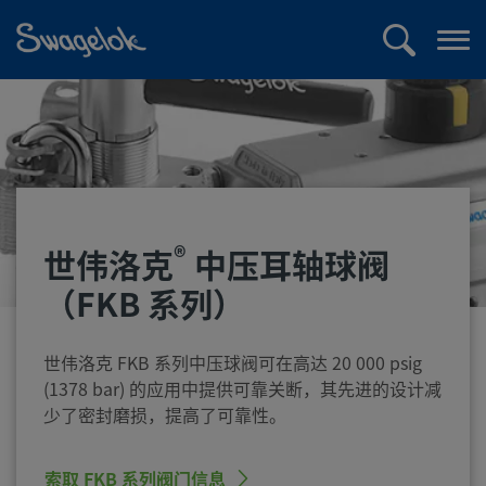
text.skipToContent
text.skipToNavigation
搜
打
索
开
菜
单
®
世伟洛克
中压耳轴球阀
（FKB 系列）
世伟洛克 FKB 系列中压球阀可在高达 20 000 psig
(1378 bar) 的应用中提供可靠关断，其先进的设计减
少了密封磨损，提高了可靠性。
索取 FKB 系列阀门信息