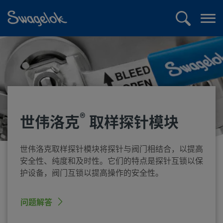
text.skipToContent
text.skipToNavigation
搜
打
索
开
菜
单
®
世伟洛克
取样探针模块
世伟洛克取样探针模块将探针与阀门相结合，以提高
安全性、纯度和及时性。它们的特点是探针互锁以保
护设备，阀门互锁以提高操作的安全性。
问题解答