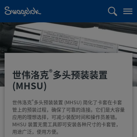
text.skipToContent
text.skipToNavigation
搜
打
索
开
菜
单
®
世伟洛克
多头预装装置
(MHSU)
®
世伟洛克
多头预装装置 (MHSU) 简化了卡套在卡套
管上的预装过程，确保了可靠的连接。它们是大容量
应用的理想选择，可减少装配时间和操作员差错。
MHSU 装置无需工具即可安装各种尺寸的卡套管，
用途广泛，使用方便。