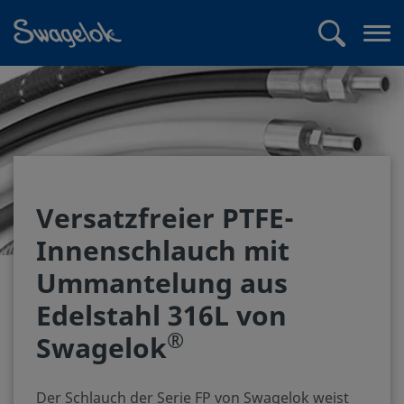
text.skipToContent
text.skipToNavigation
Suchen
Me
öff
Versatzfreier PTFE-
Innenschlauch mit
Ummantelung aus
Edelstahl 316L von
®
Swagelok
Der Schlauch der Serie FP von Swagelok weist