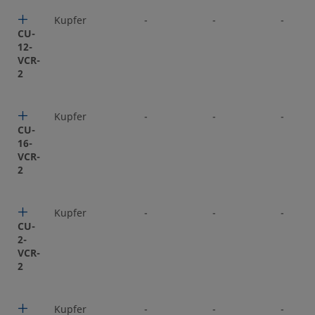
Kupfer
-
-
-
CU-
12-
VCR-
2
Kupfer
-
-
-
CU-
16-
VCR-
2
Kupfer
-
-
-
CU-
2-
VCR-
2
Kupfer
-
-
-