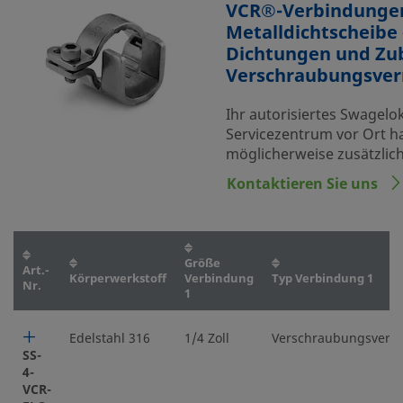
VCR®-Verbindunge
Metalldichtscheibe
Dichtungen und Zu
Verschraubungsver
Ihr autorisiertes Swagelo
Servicezentrum vor Ort h
möglicherweise zusätzlic
Kontaktieren Sie uns
Größe
Art.-
Körperwerkstoff
Verbindung
Typ Verbindung 1
Nr.
1
Edelstahl 316
1/4 Zoll
Verschraubungsverri
SS-
4-
VCR-