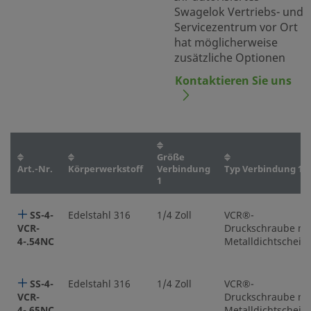
Swagelok Vertriebs- und
Servicezentrum vor Ort
hat möglicherweise
zusätzliche Optionen
Kontaktieren Sie uns
Größe
Art.-Nr.
Körperwerkstoff
Verbindung
Typ Verbindung 1
1
SS-4-
Edelstahl 316
1/4 Zoll
VCR®-
VCR-
Druckschraube mi
4-.54NC
Metalldichtscheib
SS-4-
Edelstahl 316
1/4 Zoll
VCR®-
VCR-
Druckschraube mi
4-.65NC
Metalldichtscheib