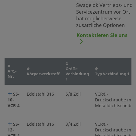
Swagelok Vertriebs- und
Servicezentrum vor Ort
hat möglicherweise
zusätzliche Optionen
Kontaktieren Sie uns
Größe
Art.-
Körperwerkstoff
Verbindung
Typ Verbindung 1
Nr.
1
SS-
Edelstahl 316
5/8 Zoll
VCR®-
10-
Druckschraube mit
VCR-4
Metalldichtscheibe
SS-
Edelstahl 316
3/4 Zoll
VCR®-
12-
Druckschraube mit
VCR-4
Metalldichtscheibe