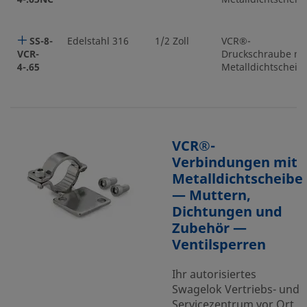
SS-8-
Edelstahl 316
1/2 Zoll
VCR®-
VCR-
Druckschraube mi
4-.65
Metalldichtscheib
VCR®-
Verbindungen mit
Metalldichtscheibe
— Muttern,
Dichtungen und
Zubehör —
Ventilsperren
Ihr autorisiertes
Swagelok Vertriebs- und
Servicezentrum vor Ort