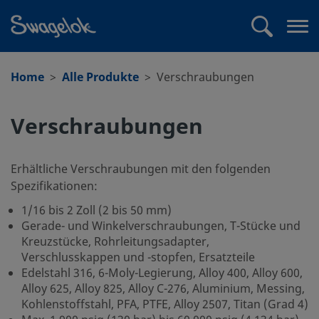
text.skipToContent
text.skipToNavigation
Suchen
Me
öff
Home
Alle Produkte
Verschraubungen
Verschraubungen
Erhältliche Verschraubungen mit den folgenden
Spezifikationen:
1/16 bis 2 Zoll (2 bis 50 mm)
Gerade- und Winkelverschraubungen, T-Stücke und
Kreuzstücke, Rohrleitungsadapter,
Verschlusskappen und -stopfen, Ersatzteile
Edelstahl 316, 6-Moly-Legierung, Alloy 400, Alloy 600,
Alloy 625, Alloy 825, Alloy C-276, Aluminium, Messing,
Kohlenstoffstahl, PFA, PTFE, Alloy 2507, Titan (Grad 4)