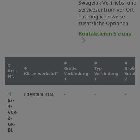
Swagelok Vertriebs- und
Servicezentrum vor Ort
hat möglicherweise
zusätzliche Optionen
Kontaktieren Sie uns
Größe
Typ
Größe
Art.-
Körperwerkstoff
Verbindung
Verbindung
Verbin
Nr.
1
1
2
Edelstahl 316L
-
-
-
SS-
4-
VCR-
2-
GR-
BL