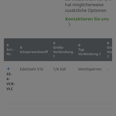
hat möglicherweise
zusätzliche Optionen
Kontaktieren Sie uns
Größe
Größ
Art.-
Typ
Körperwerkstoff
Verbindung
Verb
Nr.
Verbindung 1
1
2
Edelstahl 316
1/4 Zoll
Ventilsperren
-
SS-
4-
VCR-
VLC