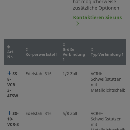
hat möglicherweise
zusätzliche Optionen
Kontaktieren Sie uns
Größe
Art.-
Körperwerkstoff
Verbindung
Typ Verbindung 1
Nr.
1
SS-
Edelstahl 316
1/2 Zoll
VCR®-
8-
Schweißstutzen
VCR-
mit
3-
Metalldichtscheibe
4TSW
SS-
Edelstahl 316
5/8 Zoll
VCR®-
10-
Schweißstutzen
VCR-3
mit