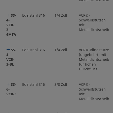
Metalldichtscheibe
SS-
Edelstahl 316
1/4 Zoll
VCR®-
4-
Schweißstutzen
VCR-
mit
3-
Metalldichtscheibe
6MTA
SS-
Edelstahl 316
1/4 Zoll
VCR®-Blindstutzen
4-
(ungebohrt) mit
VCR-
Metalldichtscheibe
3-BL
für hohen
Durchfluss
SS-
Edelstahl 316
3/8 Zoll
VCR®-
6-
Schweißstutzen
VCR-3
mit
Metalldichtscheibe