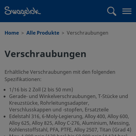
text.skipToContent
text.skipToNavigation
Suchen
Me
öff
Home
Alle Produkte
Verschraubungen
Verschraubungen
Erhältliche Verschraubungen mit den folgenden
Spezifikationen:
1/16 bis 2 Zoll (2 bis 50 mm)
Gerade- und Winkelverschraubungen, T-Stücke und
Kreuzstücke, Rohrleitungsadapter,
Verschlusskappen und -stopfen, Ersatzteile
Edelstahl 316, 6-Moly-Legierung, Alloy 400, Alloy 600,
Alloy 625, Alloy 825, Alloy C-276, Aluminium, Messing,
Kohlenstoffstahl, PFA, PTFE, Alloy 2507, Titan (Grad 4)