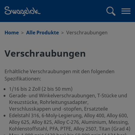
text.skipToContent
text.skipToNavigation
Suchen
Me
öff
Home
Alle Produkte
Verschraubungen
Verschraubungen
Erhältliche Verschraubungen mit den folgenden
Spezifikationen:
1/16 bis 2 Zoll (2 bis 50 mm)
Gerade- und Winkelverschraubungen, T-Stücke und
Kreuzstücke, Rohrleitungsadapter,
Verschlusskappen und -stopfen, Ersatzteile
Edelstahl 316, 6-Moly-Legierung, Alloy 400, Alloy 600,
Alloy 625, Alloy 825, Alloy C-276, Aluminium, Messing,
Kohlenstoffstahl, PFA, PTFE, Alloy 2507, Titan (Grad 4)