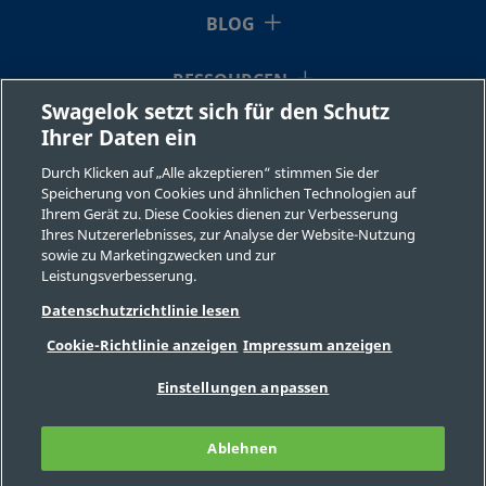
BLOG
RESSOURCEN
Swagelok setzt sich für den Schutz
Ihrer Daten ein
ÜBER UNS
Durch Klicken auf „Alle akzeptieren“ stimmen Sie der
Speicherung von Cookies und ähnlichen Technologien auf
Ihrem Gerät zu. Diese Cookies dienen zur Verbesserung
Ihres Nutzererlebnisses, zur Analyse der Website-Nutzung
sowie zu Marketingzwecken und zur
Leistungsverbesserung.
©2026 Swagelok Company. Alle Rechte vorbehalten.
Datenschutzrichtlinie lesen
Sichere Produktauswahl
Cookie-Richtlinie anzeigen
Impressum anzeigen
Datenschutzbestimmungen
Rechtliche Bestimmungen
Impressum
Einstellungen anpassen
Stellenangebote
Kontaktieren Sie uns
FAQ
Seitenverzeichnis
Ablehnen
Cookie-Präferenzen
Meine personenbezogenen Informationen