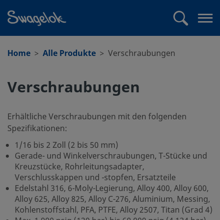
text.skipToContent
text.skipToNavigation
Suchen
Me
öff
Home
Alle Produkte
Verschraubungen
Verschraubungen
Erhältliche Verschraubungen mit den folgenden
Spezifikationen:
1/16 bis 2 Zoll (2 bis 50 mm)
Gerade- und Winkelverschraubungen, T-Stücke und
Kreuzstücke, Rohrleitungsadapter,
Verschlusskappen und -stopfen, Ersatzteile
Edelstahl 316, 6-Moly-Legierung, Alloy 400, Alloy 600,
Alloy 625, Alloy 825, Alloy C-276, Aluminium, Messing,
Kohlenstoffstahl, PFA, PTFE, Alloy 2507, Titan (Grad 4)