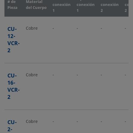
# de
Material
conexión
conexión
conexión
con
Pieza
del Cuerpo
1
1
2
2
CU-
Cobre
-
-
-
-
12-
VCR-
2
CU-
Cobre
-
-
-
-
16-
VCR-
2
CU-
Cobre
-
-
-
-
2-