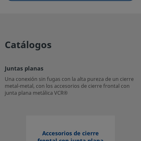
UNSPSC (13.0601)
40183107
UNSPSC (15.1)
40183107
UNSPSC (17.1001)
31401704
Catálogos
Juntas planas
Una conexión sin fugas con la alta pureza de un cierre me
cierre frontal con junta plana metálica VCR®
Juntas planas
Inicie la sesión o regístrese
para ver los precios
Una conexión sin fugas con la alta pureza de un cierre
metal-metal, con los accesorios de cierre frontal con
Contacto
junta plana metálica VCR®
Si tiene preguntas sobre este producto, contacte con su c
servicio. También pueden informarle sobre los servicios d
máximo partido a su inversión.
Accesorios de cierre
Contacte con Nosotros