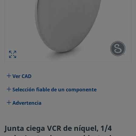
JUNTA CIEGA VCR DE NÍQUEL
RECUBIERTA D
Especificaciones
Ver CAD
Selección fiable de un componente
Atributo
Valor
Material del Cuerpo
Advertencia
Níquel
Proceso de Limpieza
Limpieza y E
Junta ciega VCR de níquel, 1/4
Característica
Sin taladrar