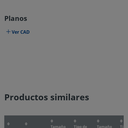
Planos
Ver CAD
Productos similares
Tamaño
Tipo de
Tamaño
Tipo