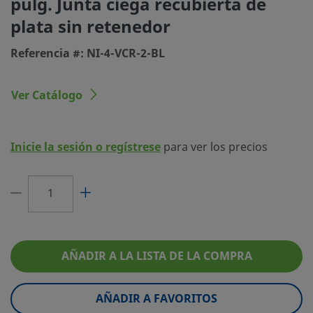
pulg. Junta ciega recubierta de
Limitador de Caudal
No
plata sin retenedor
Tamaño de la Junta Plana
1/4 pulg.
Referencia #: NI-4-VCR-2-BL
Revestimientos/Recubrimientos
Recubiertas d
eClass (4.1)
37030708
Ver Catálogo
eClass (5.1.4)
37920191
Inicie la sesión o regístrese
para ver los precios
eClass (6.0)
23071500
eClass (6.1)
37029290
eClass (10.1)
37029290
UNSPSC (4.03)
31181500
AÑADIR A LA LISTA DE LA COMPRA
UNSPSC (10.0)
31181503
UNSPSC (11.0501)
31181503
AÑADIR A FAVORITOS