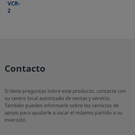
VCR-
2
CU-
Cobre
-
-
-
-
4-
VCR-
2
Contacto
CU-
Cobre
-
-
-
-
4-
Si tiene preguntas sobre este producto, contacte con
VCR-
su centro local autorizado de ventas y servicio.
2-GR
También pueden informarle sobre los servicios de
apoyo para ayudarle a sacar el máximo partido a su
inversión.
CU-
Cobre
-
-
-
-