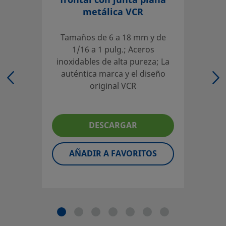
frontal con junta plana
metálica VCR
El diseñador y usuario del sistema deben revisar la docu
Tamaños de 6 a 18 mm y de
correcta selección de producto. Al seleccionar un product
1/16 a 1 pulg.; Aceros
diseño global del sistema para conseguir un servicio segu
inoxidables de alta pureza; La
la instalación y el usuario son los responsables de la fun
auténtica marca y el diseño
compatibilidad de los materiales, de los rangos de operac
original VCR
operación y mantenimiento del mismo.
No mezcle ni intercambie productos o componentes Swag
DESCARGAR
de diseño industrial, incluyendo las conexiones finales de
otros fabricantes.
AÑADIR A FAVORITOS
©
2026
Swagelok Company.
Todos los derechos reserva