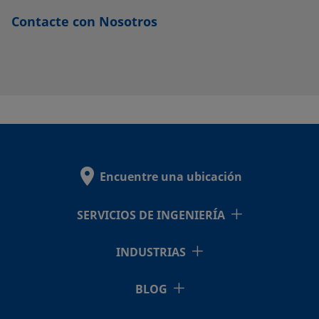
8-
Contacte con Nosotros
VCR-
2
CU-
Cobre
-
-
-
-
8-
VCR-
2-GR
Encuentre una ubicación
NI-
Níquel
-
-
-
-
SERVICIOS DE INGENIERÍA
12-
VCR-
INDUSTRIAS
2
BLOG