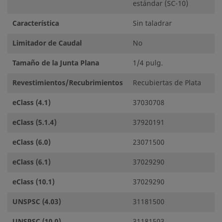
estándar (SC-10)
Característica
Sin taladrar
Limitador de Caudal
No
Tamaño de la Junta Plana
1/4 pulg.
Revestimientos/Recubrimientos
Recubiertas de Plata
eClass (4.1)
37030708
eClass (5.1.4)
37920191
eClass (6.0)
23071500
eClass (6.1)
37029290
eClass (10.1)
37029290
UNSPSC (4.03)
31181500
UNSPSC (10.0)
31181503