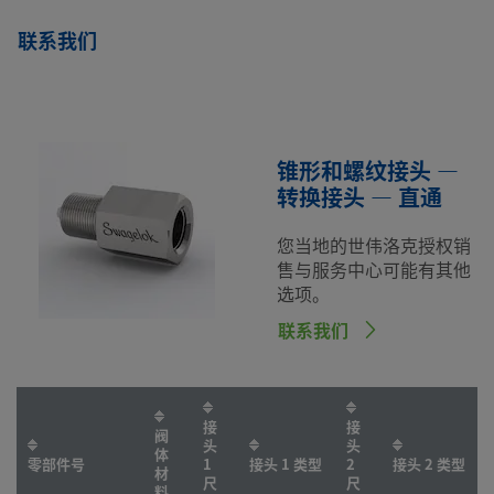
联系我们
锥形和螺纹接头 —
转换接头 — 直通
您当地的世伟洛克授权销
售与服务中心可能有其他
选项。
联系我们
接
接
阀
头
头
体
零部件号
1
接头 1 类型
2
接头 2 类型
材
尺
尺
料