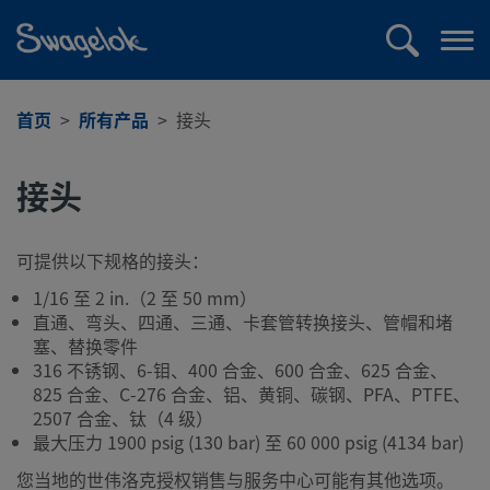
text.skipToContent
text.skipToNavigation
搜
打
索
开
菜
首页
所有产品
接头
单
接头
可提供以下规格的接头：
1/16 至 2 in.（2 至 50 mm）
直通、弯头、四通、三通、卡套管转换接头、管帽和堵
塞、替换零件
316 不锈钢、6-钼、400 合金、600 合金、625 合金、
825 合金、C-276 合金、铝、黄铜、碳钢、PFA、PTFE、
2507 合金、钛（4 级）
最大压力 1900 psig (130 bar) 至 60 000 psig (4134 bar)
您当地的世伟洛克授权销售与服务中心可能有其他选项。