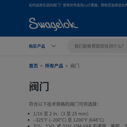
text.skipToContent
text.skipToNavigation
如何选用合适的阀门？使用世伟洛克Cv计算器，帮助您选择适合
购买产品
首页
所有产品
阀门
阀门
符合以下技术规格的阀门可供选择：
1/16 至 2 in.（3 至 25 mm）
–325°F (–200°C) 至 1200°F (648°C)
316、316L 或 316L VIM-VAR 不锈钢、黄