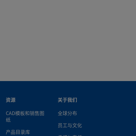
1/4 in.
面密封（金属垫片）内螺纹
VCR
1/4 in.
面密封（金属垫片）外螺纹
VCR
1/4 in.
世伟洛克® 卡套管接头
资源
关于我们
CAD模板和销售图
全球分布
纸
员工与文化
产品目录库