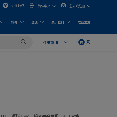
查找地点
简体中文
登录或注册
博客
资源
关于我们
职业生涯
购
货
(
0
)
快速添加
物
品
搜
车
索
R、PCTFE、氟碳 FKM、银雾镀铬黄铜、400 合金、