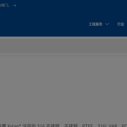
的阀门。
工程服务
行业
铜、涂覆 Xylan® 涂层的 316 不锈钢、不锈钢、PTFE、316L VA