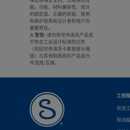
能。功能、材料兼容性、充分
的额定值、正确的安装、使用
SS-
和维护是系统设计者和用户的
重要责任。
⚠ 警告:
请勿将世伟洛克产品或
不符合工业设计标准的元件
SS-
（包括世伟洛克卡套管接头端
接）与其他制造商的产品或元
件混用/互换。
SS-
工程
现场
现场