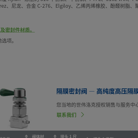
lrez、尼龙、合金 C-276、Elgiloy、乙烯丙烯橡胶、酚醛树脂
阀座及密封件材质。
他选项。
隔膜密封阀 — 高纯度高压隔膜阀
您当地的世伟洛克授权销售与服务中
联系我们
阀体材
接头 1 尺