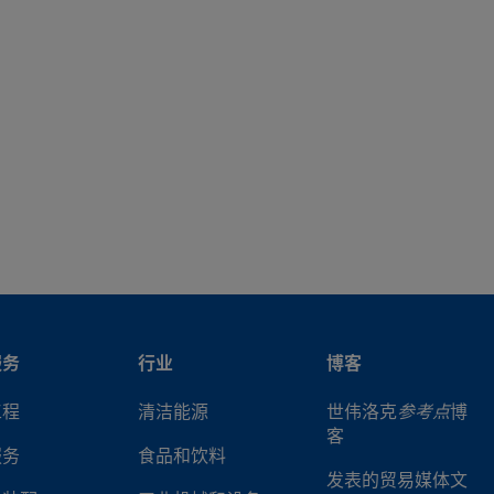
钢
DSV51
316L 不锈
1/4 in.
面密封（金属垫片）内螺纹
钢
VCR
DSVCR4
316L 不锈
1/4 in.
面密封（金属垫片）外螺纹
钢
VCR
DSS4
316L 不锈
1/4 in.
世伟洛克® 卡套管接头
钢
服务
行业
博客
工程
清洁能源
世伟洛克
参考点
博
客
服务
食品和饮料
发表的贸易媒体文