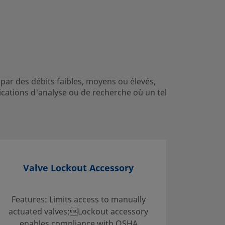
ÉE
er
 par des débits faibles, moyens ou élevés,
ications d'analyse ou de recherche où un tel
Valve Lockout Accessory
Standa
SC-1
Features: Limits access to manually
actuated valves;Lockout accessory
Swagelo
enables compliance with OSHA
the clea