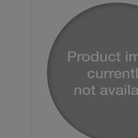
VANNE DE RÉGLAGE FIN À DÉ
ACIER INOXYDABLE, RACCO
SWAGELOK 6 MM, POIGN
RÉ
Spécifications