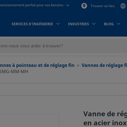
dimensionnement parfait pour vos besoins.
Trouver un lieu
SERVICES D’INGÉNIERIE
INDUSTRIES
BLOG
nnes à pointeau et de réglage fin
Vannes de réglage fi
-6MG-MM-MH
Vanne de rég
en acier ino