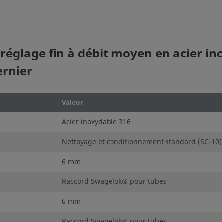
lage fin à débit moyen en acier ino
ernier
Valeur
Acier inoxydable 316
Nettoyage et conditionnement standard (SC-10)
6 mm
Raccord Swagelok® pour tubes
6 mm
Raccord Swagelok® pour tubes