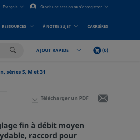
Français
Ouvrir une session ou s’enregistrer
RESSOURCES
À NOTRE SUJET
CARRIÈRES
PANIER
ARTICLES
(
0
)
AJOUT RAPIDE
Rechercher
n, séries S, M et 31
Télécharger un PDF
lage fin à débit moyen
xydable, raccord pour