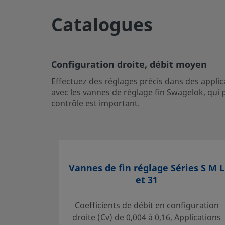
UNSPSC (17.1001)
40141602
Catalogues
Exporter au format CSV
Configuration droite, débit moyen
Configuration droite, débit moyen
Effectuez des réglages précis dans des applications carac
Effectuez des réglages précis dans des applica
faibles ou élevées et par des débits faibles, moyens ou él
avec les vannes de réglage fin Swagelok, qui 
réglage fin Swagelok, qui permettent de contrôler précis
contrôle est important.
applications d'analyse ou de recherche où un tel contrôle
Ouvrir une session ou s’inscrire
pour afficher des prix
Contact
Vannes de fin réglage Séries S M L
Si vous avez des questions concernant ce produit, prenez
et 31
distributeur agréé. Celui-ci pourra également vous rensei
permettront de tirer le meilleur parti de votre investissem
Coefficients de débit en configuration
droite (Cv) de 0,004 à 0,16, Applications