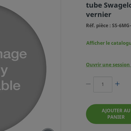
tube Swagel
vernier
Réf. pièce : SS-6
Afficher le catalog
BIT MOYEN EN
Ouvrir une session 
RD POUR TUBE
ÉE À VERNIER
F. PIÈCE : SS-6MG-MM-MH
AJOUTER AU
PANIER