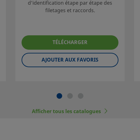
d’identification étape par étape des
filetages et raccords.
ne sélection
u système. Lors
TÉLÉCHARGER
n du système doit
nt fiable et
AJOUTER AUX FAVORIS
atibilité des
 d'une
corrects incombe
ne norme, comme
Afficher tous les catalogues