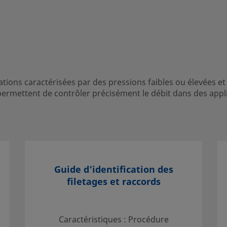
TYPE DE POIGN
Poignée à verni
térisées par des pressions
tions caractérisées par des pressions faibles ou élevées et
evés, avec les vannes de
permettent de contrôler précisément le débit dans des appl
ément le débit dans des
 est important.
Guide d’identification des
 contact avec votre
filetages et raccords
gner sur des services qui vous
ent.
Caractéristiques : Procédure