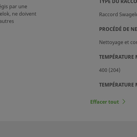
TYPE DU RACC
égis par une
lok, ne doivent
Raccord Swagel
autres
PROCÉDÉ DE N
Nettoyage et co
TEMPÉRATURE M
400 (204)
TEMPÉRATURE M
-10 (-23)
Effacer tout
CV MAXIMAL
0.03