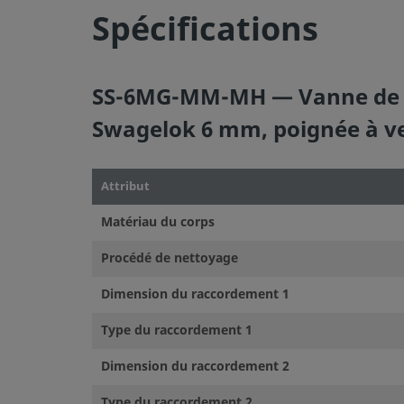
Spécifications
©
2026
Swagelok Company.
Tous droits réservés.
SS-6MG-MM-MH — Vanne de rég
Swagelok 6 mm, poignée à v
Attribut
Matériau du corps
Procédé de nettoyage
Dimension du raccordement 1
Type du raccordement 1
Dimension du raccordement 2
Type du raccordement 2