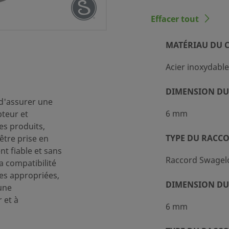
Effacer tout
MATÉRIAU DU 
nement standard (SC-10)
Acier inoxydable
DIMENSION DU
r tubes
 d'assurer une
6 mm
pteur et
des produits,
r tubes
TYPE DU RACC
être prise en
t fiable et sans
Raccord Swagel
la compatibilité
es appropriées,
DIMENSION DU
une
 et à
6 mm