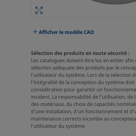
Attribut
Valeur
Matériau du corps
Acier inoxydable 316
Afficher le modèle CAO
Procédé de nettoyage
Nettoyage et condition
Dimension du raccordement 1
6 mm
Sélection des produits en toute sécurité :
Type du raccordement 1
Raccord Swagelok® pou
Les catalogues doivent être lus en entier afin
sélection adéquate des produits par le conce
Dimension du raccordement 2
6 mm
l'utilisateur du système. Lors de la sélection 
Type du raccordement 2
Raccord Swagelok® pou
l'intégralité de la conception du système doit 
considération pour garantir un fonctionnemen
Cv maximal
0.03
incident. La responsabilité de l'utilisation, de 
des matériaux, du choix de capacités nominal
Type d’écoulement
2 voies, arrêt, droite
d'une installation, d'un fonctionnement et d'
Type de poignée
Poignée à vernier
maintenance corrects incombe au concepteur
l'utilisateur du système.
Température maximale, °F (°C)
400 (204)