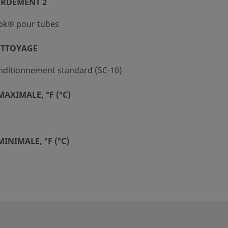
ORDEMENT 2
ok® pour tubes
ETTOYAGE
nditionnement standard (SC-10)
AXIMALE, °F (°C)
INIMALE, °F (°C)