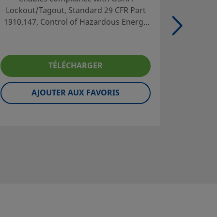
Lockout/Tagout, Standard 29 CFR Part
packag
1910.147, Control of Hazardous Energy
Swag
Bright safety orange color promotes
pr
high visibility. Other colors are available.
TÉLÉCHARGER
AJOUTER AUX FAVORIS