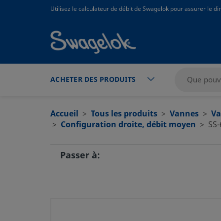
text.skipToContent
text.skipToNavigation
Utilisez le calculateur de débit de Swagelok pour assurer le 
ACHETER DES PRODUITS
Accueil
Tous les produits
Vannes
Va
Configuration droite, débit moyen
SS
Passer à: