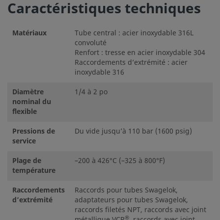
Caractéristiques techniques
Matériaux
Tube central : acier inoxydable 316L
convoluté
Renfort : tresse en acier inoxydable 304
Raccordements d’extrémité : acier
inoxydable 316
Diamètre
1/4 à 2 po
nominal du
flexible
Pressions de
Du vide jusqu’à 110 bar (1600 psig)
service
Plage de
–200 à 426°C (–325 à 800°F)
température
Raccordements
Raccords pour tubes Swagelok,
d’extrémité
adaptateurs pour tubes Swagelok,
raccords filetés NPT, raccords avec joint
®
métallique VCR
, raccords avec joint