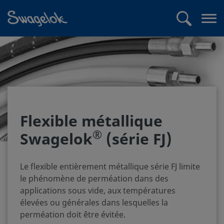
text.skipToContent
text.skipToNavigation
Recherche
Me
ouv
Flexible métallique
®
Swagelok
(série FJ)
Le flexible entièrement métallique série FJ limite
le phénomène de perméation dans des
applications sous vide, aux températures
élevées ou générales dans lesquelles la
perméation doit être évitée.