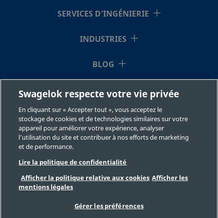
SERVICES D’INGÉNIERIE
INDUSTRIES
BLOG
RESSOURCES
Swagelok respecte votre vie privée
En cliquant sur « Accepter tout », vous acceptez le
À NOTRE SUJET
stockage de cookies et de technologies similaires sur votre
appareil pour améliorer votre expérience, analyser
l’utilisation du site et contribuer à nos efforts de marketing
et de performance.
Lire la politique de confidentialité
Afficher la politique relative aux cookies
Afficher les
mentions légales
©2026 Swagelok Company. Tous droits réservés.
Sélection des produits en toute sécurité
Gérer les préférences
Confidentialité
Juridique
Imprimer