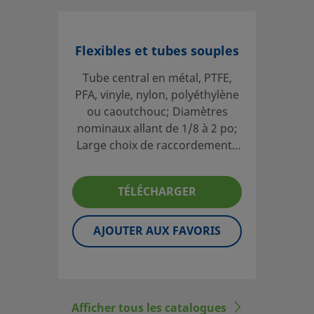
Flexibles et tubes souples
Tube central en métal, PTFE,
PFA, vinyle, nylon, polyéthylène
ou caoutchouc; Diamètres
nominaux allant de 1/8 à 2 po;
Large choix de raccordements
fractionnaires et métriques;
Flexibles et tubes sur mesure
TÉLÉCHARGER
disponibles; Enveloppes,
étiquetages et tests optionnels
AJOUTER AUX FAVORIS
Afficher tous les catalogues