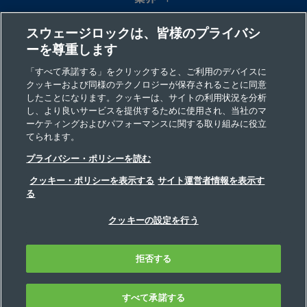
スウェージロックは、皆様のプライバシ
コラム
ーを尊重します
リソース
「すべて承諾する」をクリックすると、ご利用のデバイスに
クッキーおよび同様のテクノロジーが保存されることに同意
したことになります。クッキーは、サイトの利用状況を分析
会社情報
し、より良いサービスを提供するために使用され、当社のマ
ーケティングおよびパフォーマンスに関する取り組みに役立
てられます。
プライバシー・ポリシーを読む
クッキー・ポリシーを表示する
サイト運営者情報を表示す
る
©2026 Swagelok Company. All rights reserved.
クッキーの設定を行う
安全な製品の選定について
プライバシー
利用規定
インプリント
拒否する
ウェブサイト・ヘルプデスク
お問い合わせ
FAQ
サイトマップ
Cookie 優先設定
私の個人情報を販売、共有しないでください
すべて承諾する