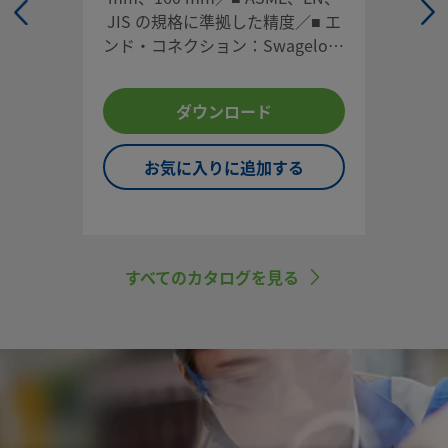
JIS の規格に準拠した精度／■ エ
ンド・コネクション：Swagelok®
チューブ・アダプターなど各種／
■ 形状：背面取り付け用（センタ
ダウンロード
ー接続）、背面取り付け用（オフ
センター接続）、下部取り付け用
／■ 材質：ステンレス鋼、強化サ
お気に入りに追加する
ーモプラスチック（熱可塑性プラ
スチック）／■ 液体充填タイプも
ございます
すべてのカタログを見る