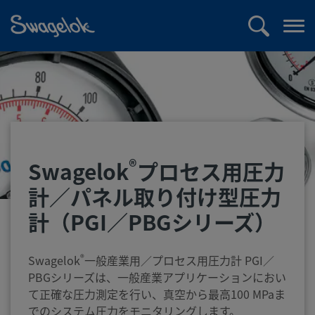
text.skipToContent
text.skipToNavigation
検
メ
索
ニ
ュ
ー
を
開
く
®
Swagelok
プロセス用圧力
計／パネル取り付け型圧力
計（PGI／PBGシリーズ）
®
Swagelok
一般産業用／プロセス用圧力計 PGI／
PBGシリーズは、一般産業アプリケーションにおい
て正確な圧力測定を行い、真空から最高100 MPaま
でのシステム圧力をモニタリングします。