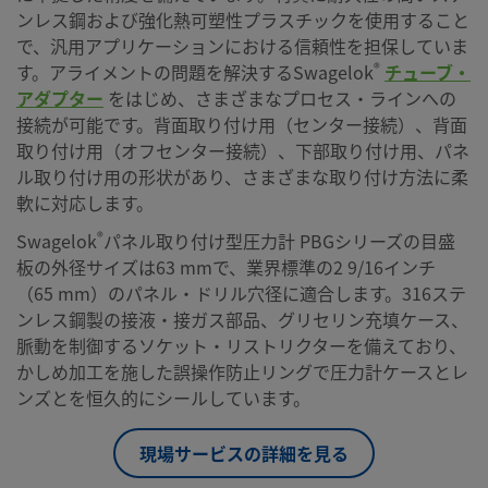
ンレス鋼および強化熱可塑性プラスチックを使用すること
で、汎用アプリケーションにおける信頼性を担保していま
®
す。アライメントの問題を解決するSwagelok
チューブ・
アダプター
をはじめ、さまざまなプロセス・ラインへの
接続が可能です。背面取り付け用（センター接続）、背面
取り付け用（オフセンター接続）、下部取り付け用、パネ
ル取り付け用の形状があり、さまざまな取り付け方法に柔
軟に対応します。
®
Swagelok
パネル取り付け型圧力計 PBGシリーズの目盛
板の外径サイズは63 mmで、業界標準の2 9/16インチ
（65 mm）のパネル・ドリル穴径に適合します。316ステ
ンレス鋼製の接液・接ガス部品、グリセリン充填ケース、
脈動を制御するソケット・リストリクターを備えており、
かしめ加工を施した誤操作防止リングで圧力計ケースとレ
ンズとを恒久的にシールしています。
現場サービスの詳細を見る