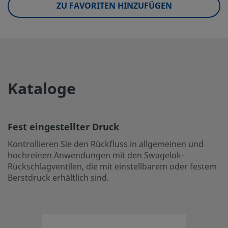
eClass (6.0)
ZU FAVORITEN HINZUFÜGEN
27300601
eClass (6.1)
27300601
eClass (10.1)
27300601
UNSPSC (4.03)
40141622
Kataloge
UNSPSC (10.0)
40141641
UNSPSC (11.0501)
40141641
Fest eingestellter Druck
UNSPSC (13.0601)
40141641
Kontrollieren Sie den Rückfluss in allgemeinen und
UNSPSC (15.1)
40141641
hochreinen Anwendungen mit den Swagelok-
Rückschlagventilen, die mit einstellbarem oder festem
UNSPSC (17.1001)
40183101
Berstdruck erhältlich sind.
Fest eingestellter Druck
Kontrollieren Sie den Rückfluss in allgemeinen und hoc
Swagelok-Rückschlagventilen, die mit einstellbarem oder 