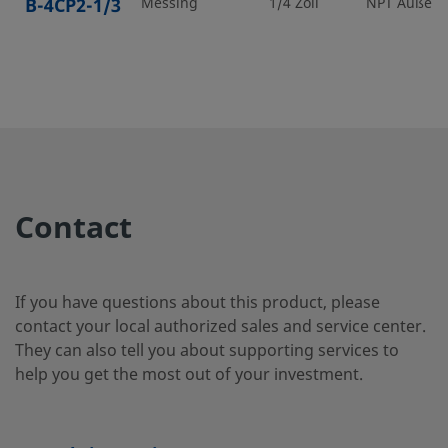
B-4CP2-1/3
Messing
1/4 Zoll
NPT Außen
B-4CP2-25
Messing
1/4 Zoll
NPT Außen
B-4CP2-
Messing
1/4 Zoll
Kegeliges I
Außengewi
RT-1
Contact
B-4CP4-1
Messing
1/4 Zoll
NPT Inneng
If you have questions about this product, please
contact your local authorized sales and service center.
They can also tell you about supporting services to
B-4CP5-1
Messing
1/4 Zoll
NPT Außen
help you get the most out of your investment.