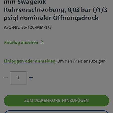
mm Swagelok
Typ Verbindung 1
Swagelok® Rohr
Rohrverschraubung, 0,03 bar (/1/3
Größe Verbindung 2
12 mm
psig) nominaler Öffnungsdruck
Typ Verbindung 2
Swagelok® Rohr
Art.-Nr.: SS-12C-MM-1/3
Öffnungsdruck
0,03 bar, 1/3 psi
Katalog ansehen
Maximaler Cv
1.68
O-Ring-Material
Fluorkautschuk 
Einloggen oder anmelden
, um den Preis anzuzeigen
Raumtemperatur-Druckeinsatzbereich
206 BAR bei 37 °
Oberflächengüte
Standard
Prüfung
Keine optionale
eClass (4.1)
37010801
ZUM WARENKORB HINZUFÜGEN
eClass (5.1.4)
27300400