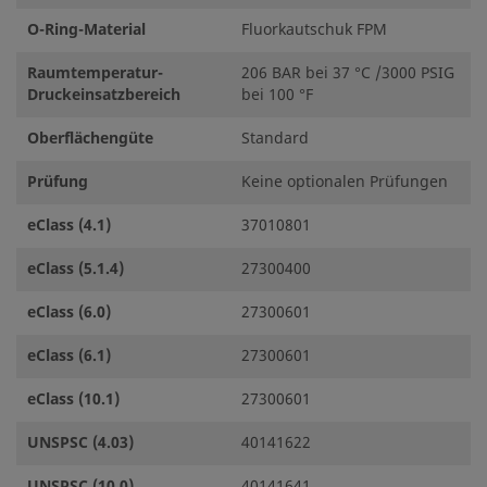
O-Ring-Material
Fluorkautschuk FPM
Raumtemperatur-
206 BAR bei 37 °C /3000 PSIG
Druckeinsatzbereich
bei 100 °F
Oberflächengüte
Standard
Prüfung
Keine optionalen Prüfungen
eClass (4.1)
37010801
eClass (5.1.4)
27300400
eClass (6.0)
27300601
eClass (6.1)
27300601
eClass (10.1)
27300601
UNSPSC (4.03)
40141622
UNSPSC (10.0)
40141641