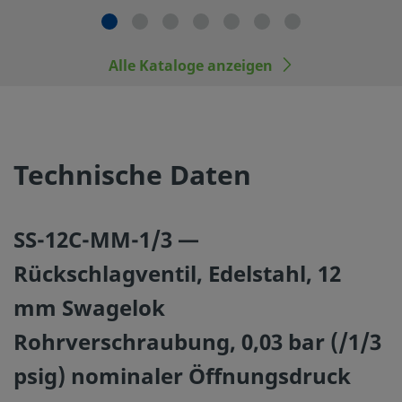
Einsatzgrenzen sowie für die vorschriftsmäßige Handhab
Wartung verantwortlich.
Alle Kataloge anzeigen
Swagelok-Produkte oder -Bauteile, die nicht den industr
entsprechen, einschließlich Swagelok Rohrverschraubun
durch die anderer Hersteller austauschen oder mit den P
anderer Hersteller vermischen.
Technische Daten
SS-12C-MM-1/3 —
©
2026
Swagelok Company.
Alle Rechte vorbehalten.
Rückschlagventil, Edelstahl, 12
mm Swagelok
Rohrverschraubung, 0,03 bar (/1/3
psig) nominaler Öffnungsdruck