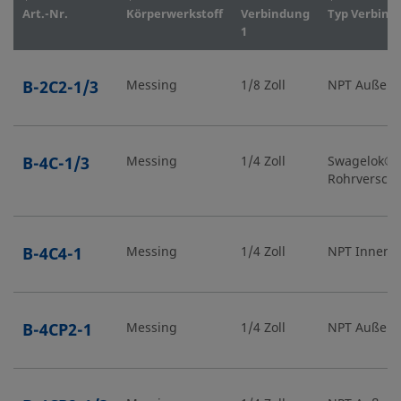
Art.-Nr.
Körperwerkstoff
Verbindung
Typ Verbind
1
B-2C2-1/3
Messing
1/8 Zoll
NPT Außen
B-4C-1/3
Messing
1/4 Zoll
Swagelok®
Rohrversch
B-4C4-1
Messing
1/4 Zoll
NPT Inneng
B-4CP2-1
Messing
1/4 Zoll
NPT Außen