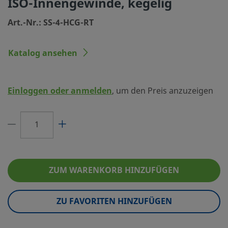
ISO-Innengewinde, kegelig
Größe Verbindung 2
1/4 Zoll
Art.-Nr.: SS-4-HCG-RT
Typ Verbindung 2
Kegeliges ISO-Innengewind
Katalog ansehen
Durchflusswiderstand
Nein
eClass (4.1)
37020518
Einloggen oder anmelden
, um den Preis anzuzeigen
eClass (5.1.4)
37020590
eClass (6.0)
22560000
eClass (6.1)
37020590
eClass (10.1)
37020590
ZUM WARENKORB HINZUFÜGEN
UNSPSC (4.03)
31163000
UNSPSC (10.0)
40172607
ZU FAVORITEN HINZUFÜGEN
UNSPSC (11.0501)
40142315