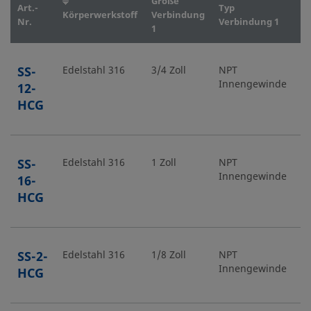
Größe
G
Art.-
Typ
Körperwerkstoff
Verbindung
V
Nr.
Verbindung 1
1
2
SS-
Edelstahl 316
3/4 Zoll
NPT
3/
Innengewinde
12-
HCG
SS-
Edelstahl 316
1 Zoll
NPT
1 
Innengewinde
16-
HCG
SS-2-
Edelstahl 316
1/8 Zoll
NPT
1/
Innengewinde
HCG