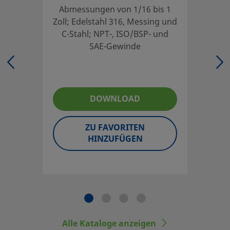
Abmessungen von 1/16 bis 1
Zoll; Edelstahl 316, Messing und
C-Stahl; NPT-, ISO/BSP- und
Der Kataloginhalt muss ganz durchgelesen werden, um sic
SAE-Gewinde
Systementwickler und der Benutzer eine sichere Produkta
Auswahl von Produkten muss die gesamte Systemanordnu
um eine sichere, störungsfreie Funktion zu gewährleiste
Benutzer sind für Funktion, Materialverträglichkeit, ent
DOWNLOAD
Einsatzgrenzen sowie für die vorschriftsmäßige Handhab
Wartung verantwortlich.
ZU FAVORITEN
HINZUFÜGEN
©
2026
Swagelok Company.
Alle Rechte vorbehalten.
Alle Kataloge anzeigen