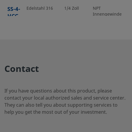
SS-4-
Edelstahl 316
1/4 Zoll
NPT
1/
Innengewinde
HCG
SS-4-
Edelstahl 316
1/4 Zoll
Dickwandiges
1/
NPT-
HCG-
Innengewinde
10K
Contact
SS-6-
Edelstahl 316
3/8 Zoll
NPT
3/
Innengewinde
HCG
If you have questions about this product, please
contact your local authorized sales and service center.
They can also tell you about supporting services to
help you get the most out of your investment.
SS-8-
Edelstahl 316
1/2 Zoll
NPT
1/
Innengewinde
HCG