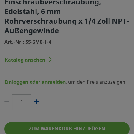
Einschraubverschraubung,
Größe Verbindung 1
6 mm
Edelstahl, 6 mm
Rohrverschraubung x 1/4 Zoll NPT-
Typ Verbindung 1
Swagelok® Rohrverschr
Außengewinde
Größe Verbindung 2
1/4 Zoll
Art.-Nr.: SS-6M0-1-4
Typ Verbindung 2
NPT Außengewinde
Durchflusswiderstand
Nein
Katalog ansehen
eClass (4.1)
37030703
eClass (5.1.4)
37020590
Einloggen oder anmelden
, um den Preis anzuzeigen
eClass (6.0)
37020590
eClass (6.1)
37020590
eClass (10.1)
37020590
UNSPSC (4.03)
40141720
ZUM WARENKORB HINZUFÜGEN