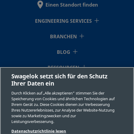
Einen Standort finden
ENGINEERING SERVICES
2507-600-
Super Duplex
3/8 Zoll
Swagelok®-
Stainless Steel
Rohrversch
2-4-SG2
BRANCHEN
BLOG
2507-600-
Super Duplex
3/8 Zoll
Swagelok®-
Stainless Steel
Rohrversch
2-8-SG2
RESSOURCEN
Swagelok setzt sich für den Schutz
Ihrer Daten ein
ÜBER UNS
2507-810-
Super Duplex
1/2 Zoll
Swagelok®-
Durch Klicken auf „Alle akzeptieren“ stimmen Sie der
Stainless Steel
Rohrversch
1-4-SG2
Speicherung von Cookies und ähnlichen Technologien auf
Ihrem Gerät zu. Diese Cookies dienen zur Verbesserung
Ihres Nutzererlebnisses, zur Analyse der Website-Nutzung
sowie zu Marketingzwecken und zur
Leistungsverbesserung.
2507-810-
Super Duplex
1/2 Zoll
Swagelok®-
Stainless Steel
Rohrversch
©2026 Swagelok Company. Alle Rechte vorbehalten.
1-6-SG2
Datenschutzrichtlinie lesen