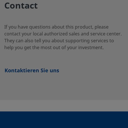
Stainless Steel
Rohrversch
Contact
3-SG2
If you have questions about this product, please
2507-600-
Super Duplex
3/8 Zoll
Swagelok®-
Stainless Steel
Rohrversch
contact your local authorized sales and service center.
1-4-SG2
They can also tell you about supporting services to
help you get the most out of your investment.
2507-600-
Super Duplex
3/8 Zoll
Swagelok®-
Stainless Steel
Rohrversch
1-6MP-SG2
Kontaktieren Sie uns
2507-600-
Super Duplex
3/8 Zoll
Swagelok®-
Stainless Steel
Rohrversch
1-6-SG2
2507-600-
Super Duplex
3/8 Zoll
Swagelok®-
Stainless Steel
Rohrversch
1-8-SG2