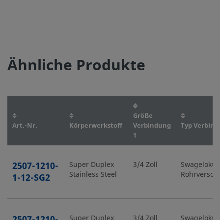
Ähnliche Produkte
Größe
Art.-Nr.
Körperwerkstoff
Verbindung
Typ Verbind
1
2507-1210-
Super Duplex
3/4 Zoll
Swagelok®-
Stainless Steel
Rohrversch
1-12-SG2
2507-1210-
Super Duplex
3/4 Zoll
Swagelok®-