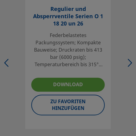
Einloggen oder anmelden
, um den Preis anzuzeigen
Regulier und
Absperrventile Serien O 1
Contact
18 20 un 26
Federbelastetes
If you have questions about this product, please contact 
Packungssystem; Kompakte
service center. They can also tell you about supporting se
Bauweise; Druckraten bis 413
out of your investment.
bar (6000 psig);
Temperaturbereich bis 315°C
Kontaktieren Sie uns
(600°F)
DOWNLOAD
Der Kataloginhalt muss ganz durchgelesen werden, um sic
Systementwickler und der Benutzer eine sichere Produkta
ZU FAVORITEN
Auswahl von Produkten muss die gesamte Systemanordnu
HINZUFÜGEN
um eine sichere, störungsfreie Funktion zu gewährleiste
Benutzer sind für Funktion, Materialverträglichkeit, ent
Einsatzgrenzen sowie für die vorschriftsmäßige Handhab
Wartung verantwortlich.