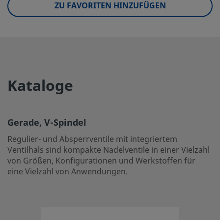
ZU FAVORITEN HINZUFÜGEN
eClass (6.1)
37010203
eClass (10.1)
37010203
UNSPSC (4.03)
40141602
UNSPSC (10.0)
40141602
Kataloge
UNSPSC (11.0501)
40141602
UNSPSC (13.0601)
40141602
Gerade, V-Spindel
UNSPSC (15.1)
40141602
Regulier- und Absperrventile mit integriertem
UNSPSC (17.1001)
40183103
Ventilhals sind kompakte Nadelventile in einer Vielzahl
von Größen, Konfigurationen und Werkstoffen für
eine Vielzahl von Anwendungen.
Gerade, V-Spindel
Regulier- und Absperrventile mit integriertem Ventilhals 
einer Vielzahl von Größen, Konfigurationen und Werkstoff
Anwendungen.