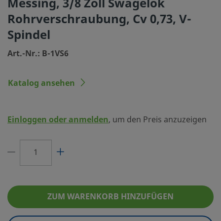
Messing, 3/8 Zoll Swagelok
Größe Verbindung 2
3/8 Zoll
Rohrverschraubung, Cv 0,73, V-
Spindel
Typ Verbindung 2
Swagelok® Rohr
Maximaler Cv
0.73
Art.-Nr.: B-1VS6
Niedrigemission-zertifiziert
Ja
Katalog ansehen
Maximale Temperatur °F (°C)
400 (204)
Max. Temperatur-Druckeinsatzbereich
204°C bei 26 BAR
Einloggen oder anmelden
, um den Preis anzuzeigen
Minimum-Temperatur °F (°C)
-65 (-53)
Spindeltyp
V-
eClass (4.1)
37010201
eClass (5.1.4)
37010201
ZUM WARENKORB HINZUFÜGEN
eClass (6.0)
37010203