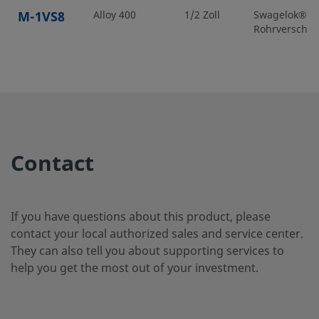
M-1VS8
Alloy 400
1/2 Zoll
Swagelok®
Rohrverschr
SS-
Edelstahl 316
3/4 Zoll
Swagelok®
Rohrverschr
18VS12
Contact
SS-1VF4
Edelstahl 316
1/4 Zoll
NPT Innenge
If you have questions about this product, please
SS-1VM4
Edelstahl 316
1/4 Zoll
NPT Außenge
contact your local authorized sales and service center.
They can also tell you about supporting services to
help you get the most out of your investment.
SS-1VM4-
Edelstahl 316
1/4 Zoll
NPT Außenge
S4