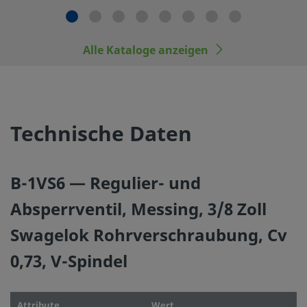
Swagelok-Produkte oder -Bauteile, die nicht den industr
entsprechen, einschließlich Swagelok Rohrverschraubun
Alle Kataloge anzeigen
durch die anderer Hersteller austauschen oder mit den P
anderer Hersteller vermischen.
Technische Daten
©
2026
Swagelok Company.
Alle Rechte vorbehalten.
B-1VS6 — Regulier- und
Absperrventil, Messing, 3/8 Zoll
Swagelok Rohrverschraubung, Cv
0,73, V-Spindel
Attribute
Wert