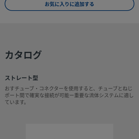
お気に入りに追加する
eClass (10.1)
37020590
UNSPSC (4.03)
40141720
UNSPSC (10.0)
40142613
UNSPSC
40142613
カタログ
(11.0501)
UNSPSC
40183110
(13.0601)
ストレート型
UNSPSC (15.1)
40183110
おすチューブ・コネクターを使用すると、チューブとねじ
ポート間で確実な接続が可能ー重要な流体システムに適し
UNSPSC
40183110
ています。
(17.1001)
ストレート型
おすチューブ・コネクターを使用すると、チューブとねじポ
で確実な接続が可能ー重要な流体システムに適しています。