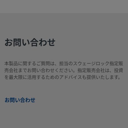
2507-400-
Super
1/4
Swagelok®
1/2
NP
Duplex
イン
チューブ継
イン
1-8-SG2
Stainless
チ
手
チ
Steel
お問い合わせ
2507-400-
Super
1/4
Swagelok®
1/4
NP
Duplex
イン
チューブ継
イン
2-4-SG2
Stainless
チ
手
チ
本製品に関するご質問は、担当のスウェージロック指定販
Steel
売会社までお問い合わせください。指定販売会社は、投資
を最大限に活用するためのアドバイスも提供いたします。
2507-400-
Super
1/4
Swagelok®
1/4
Swa
Duplex
イン
チューブ継
イン
チュ
3-SG2
お問い合わせ
Stainless
チ
手
チ
手
Steel