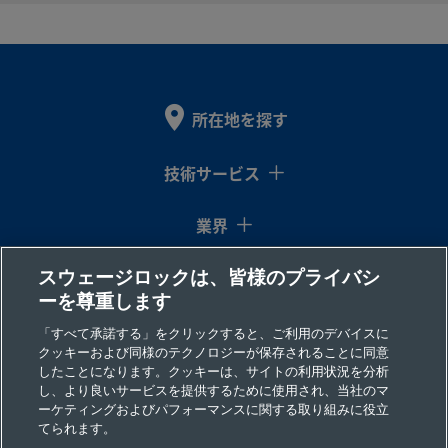
2507-600-
Super
3/8
Swagelok®
1/4
NP
Duplex
イン
チューブ継
イン
1-4-SG2
Stainless
チ
手
チ
Steel
所在地を探す
2507-600-
Super
3/8
Swagelok®
3/8
おす
Duplex
イン
チューブ継
イン
＆ス
1-6MP-SG2
技術サービス
Stainless
チ
手
チ
Steel
業界
スウェージロックは、皆様のプライバシ
コラム
2507-600-
Super
3/8
Swagelok®
3/8
NP
ーを尊重します
Duplex
イン
チューブ継
イン
1-6-SG2
Stainless
チ
手
チ
リソース
「すべて承諾する」をクリックすると、ご利用のデバイスに
Steel
クッキーおよび同様のテクノロジーが保存されることに同意
したことになります。クッキーは、サイトの利用状況を分析
会社情報
し、より良いサービスを提供するために使用され、当社のマ
ーケティングおよびパフォーマンスに関する取り組みに役立
2507-600-
Super
3/8
Swagelok®
1/2
NP
てられます。
Duplex
イン
チューブ継
イン