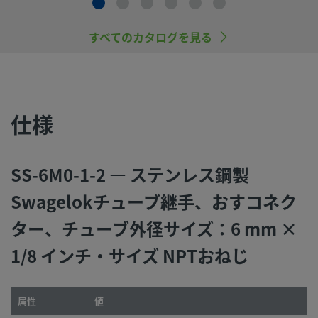
すので、十分にご注意ください。
すべてのカタログを見る
スウェージロック製品、または工業設計規格に準拠していな
品（Swagelokチューブ継手エンド・コネクションを含む）
社製品との混用や互換は絶対に行わないでください。
仕様
©
2026
Swagelok Company.
All rights reserved.
SS-6M0-1-2 — ステンレス鋼製
Swagelokチューブ継手、おすコネク
ター、チューブ外径サイズ：6 mm ×
1/8 インチ・サイズ NPTおねじ
属性
値