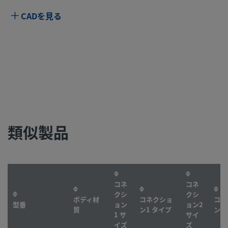
CADを見る
類似製品
コネ
コネ
クシ
クシ
ボディ材
コネクショ
コネ
型番
ョン
ョン2
質
ン1 タイプ
ン2
1 サ
サイ
イズ
ズ