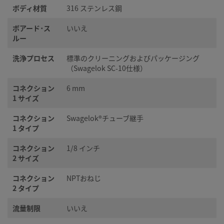
ボディ材質
316 ステンレス鋼
ボアード･ス
いいえ
ルー
洗浄プロセス
標準のクリーニングおよびパッケージング
（Swagelok SC-10仕様）
コネクション
6 mm
1 サイズ
コネクション
Swagelok®チューブ継手
1 タイプ
コネクション
1/8 インチ
2 サイズ
コネクション
NPTおねじ
2 タイプ
流量制限
いいえ