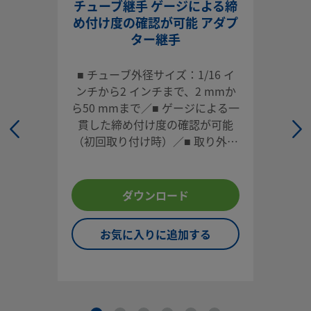
チューブ継手 ゲージによる締
め付け度の確認が可能 アダプ
ログインまたは登録
して価格を見る
ター継手
お問い合わせ
■ チューブ外径サイズ：1/16 イ
ンチから2 インチまで、2 mmか
本製品に関するご質問は、担当のスウェージロック指定販売
ら50 mmまで／■ ゲージによる一
までお問い合わせください。指定販売会社は、投資を最大限
貫した締め付け度の確認が可能
用するためのアドバイスも提供いたします。
（初回取り付け時）／■ 取り外し
お問い合わせ
や再取り付けが容易／■ 各種材
質、多様な形状／■ 高い信頼性と
性能
ダウンロード
システム設計者およびユーザーは、製品カタログの内容をす
ご覧になった上で、安全な製品の選定を行ってください。 安
お気に入りに追加する
トラブルなく機能するよう、システム全体の設計を考慮して
品をご選定ください。 機能、材質の適合性、数値データなど
慮し製品を選定すること、また、適切な取り付け、操作およ
ンテナンスを行うのは、システム設計者およびユーザーの責