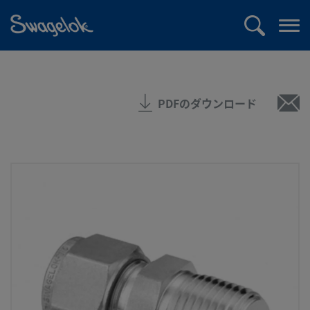
text.skipToContent
text.skipToNavigation
検
メ
索
ニ
ュ
ー
PDFのダウンロード
を
開
く