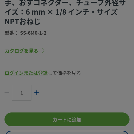
手、おすコネクター、チューブ外径サ
（Swagelok SC-10仕様）
イズ：6 mm × 1/8 インチ・サイズ
コネクション1
6 mm
サイズ
NPTおねじ
コネクション1
Swagelok®チューブ継手
型番： SS-6M0-1-2
タイプ
コネクション2
1/8 インチ
カタログを見る
サイズ
コネクション2
NPTおねじ
タイプ
ログインまたは登録
して価格を見る
流量制限
いいえ
eClass (4.1)
37030703
eClass (5.1.4)
37020590
カートに追加
eClass (6.0)
37020590
eClass (6.1)
37020590