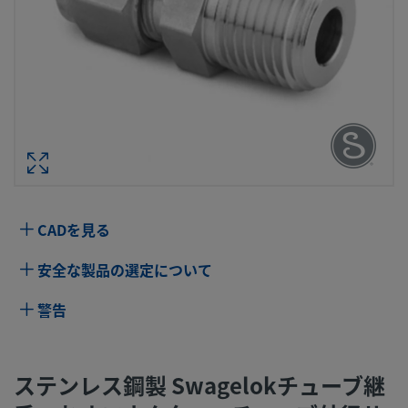
ステンレス鋼製 SWAGELOKチューブ継
おすコネクター、チューブ外径サイズ
MM × 1/8 インチ・サイズ NPT
型番： SS-6M
仕様
CADを見る
属性
値
安全な製品の選定について
ボディ材質
316 ステンレス鋼
警告
ボアード･スル
いいえ
ー
ステンレス鋼製 Swagelokチューブ継
洗浄プロセス
標準のクリーニングおよびパッケージング