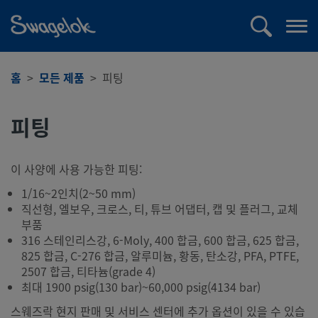
text.skipToContent
text.skipToNavigation
검
메
색
뉴
열
홈
모든 제품
피팅
기
피팅
이 사양에 사용 가능한 피팅:
1/16~2인치(2~50 mm)
직선형, 엘보우, 크로스, 티, 튜브 어댑터, 캡 및 플러그, 교체
부품
316 스테인리스강, 6-Moly, 400 합금, 600 합금, 625 합금,
825 합금, C-276 합금, 알루미늄, 황동, 탄소강, PFA, PTFE,
2507 합금, 티타늄(grade 4)
최대 1900 psig(130 bar)~60,000 psig(4134 bar)
스웨즈락 현지 판매 및 서비스 센터에 추가 옵션이 있을 수 있습