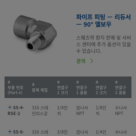
파이프 피팅 — 리듀서
— 90° 엘보우
스웨즈락 현지 판매 및 서비
스 센터에 추가 옵션이 있을
수 있습니다.
문의
부품 번호
연결구
연결구
연결구
연결구
몸체 재질
(Part #)
1 크기
1 종류
2 크기
2 종류
SS-4-
316 스테
1/4인
암나사
1/8인
수나사
RSE-2
인리스강
치
NPT
치
NPT
SS-6-
316 스테
3/8인
암나사
1/4인
수나사