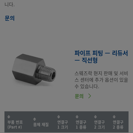
니다.
문의
파이프 피팅 — 리듀서
— 직선형
스웨즈락 현지 판매 및 서비
스 센터에 추가 옵션이 있을
수 있습니다.
문의
부품 번호
연결구
연결구
연결구
연결구
몸체 재질
(Part #)
1 크기
1 종류
2 크기
2 종류