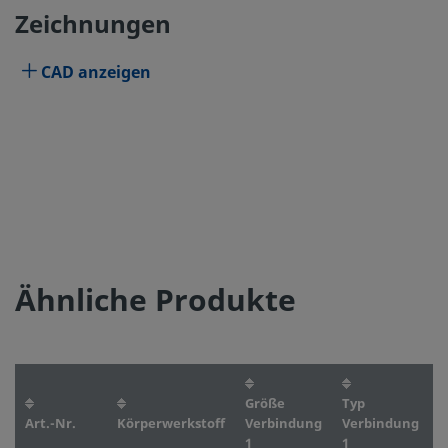
Zeichnungen
CAD anzeigen
Ähnliche Produkte
Größe
Typ
G
Art.-Nr.
Körperwerkstoff
Verbindung
Verbindung
V
1
1
2