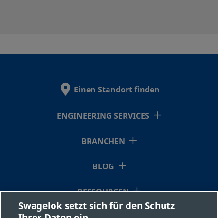
NY-5K-
Nylon
-
-
-
43GLL-
BK
NY-5K-
Nylon
-
-
-
Einen Standort finden
43GLL-
RD
ENGINEERING SERVICES
BRANCHEN
NY-5K-
-
-
-
-
43G-RD
BLOG
RESSOURCEN
NY-5K-
-
-
-
-
Swagelok setzt sich für den Schutz
43GXLL-
Ihrer Daten ein
ÜBER UNS