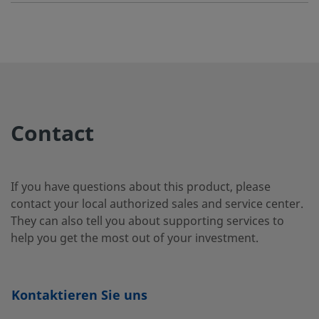
NY-5K-
-
-
-
-
42G-YW
NY-5K-
-
-
-
-
Contact
43G-BK
If you have questions about this product, please
NY-5K-
-
-
-
-
contact your local authorized sales and service center.
43G-BL
They can also tell you about supporting services to
help you get the most out of your investment.
NY-5K-
-
-
-
-
43G-GR
Kontaktieren Sie uns