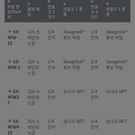
부품 번
연결
연결
몸체 재
연결구 1 종
연결구 2 종
호(Part
구 1
구 2
질
류
류
#)
크기
크기
SS-
316 스
1/4
Swagelok®
1/4
Swagelok®
4FW-
테인리
인치
튜브 피팅
인치
튜브 피팅
15
스강
SS-
316 스
1/4
Swagelok®
1/4
Swagelok®
4FW-2
테인리
인치
튜브 피팅
인치
튜브 피팅
스강
SS-
316 스
1/4
수나사 NPT
1/4
수나사 NPT
4FW2-
테인리
인치
인치
7
스강
SS-
316 스
1/4
암나사 NPT
1/4
암나사 NPT
4FW4-
테인리
인치
인치
15
스강