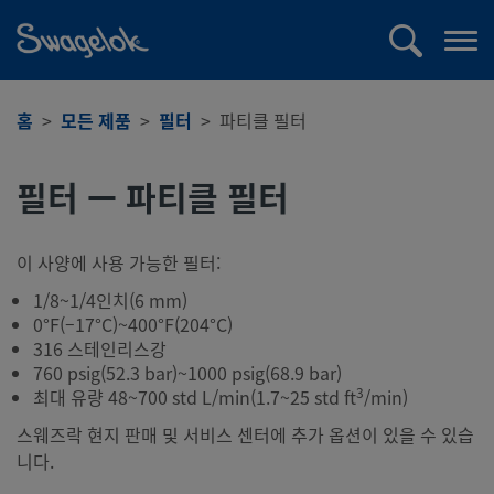
text.skipToContent
text.skipToNavigation
검
메
색
뉴
열
홈
모든 제품
필터
파티클 필터
기
필터 — 파티클 필터
이 사양에 사용 가능한 필터:
1/8~1/4인치(6 mm)
0°F(–17°C)~400°F(204°C)
316 스테인리스강
760 psig(52.3 bar)~1000 psig(68.9 bar)
3
최대 유량 48~700 std L/min(1.7~25 std ft
/min)
스웨즈락 현지 판매 및 서비스 센터에 추가 옵션이 있을 수 있습
니다.