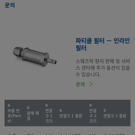
문의
파티클 필터 — 인라인
필터
스웨즈락 현지 판매 및 서비
스 센터에 추가 옵션이 있을
수 있습니다.
문의
부품 번
연결
연결
몸체 재
호(Part
구 1
연결구 1 종류
구 2
연결구 2 종류
질
#)
크기
크기