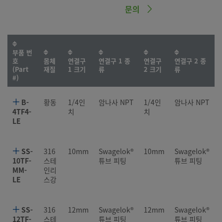
문의
부품 번
호
몸체
연결구
연결구 1 종
연결구
연결구 2 종
(Part
재질
1 크기
류
2 크기
류
#)
B-
황동
1/4인
암나사 NPT
1/4인
암나사 NPT
4TF4-
치
치
LE
SS-
316
10mm
Swagelok®
10mm
Swagelok®
10TF-
스테
튜브 피팅
튜브 피팅
MM-
인리
LE
스강
SS-
316
12mm
Swagelok®
12mm
Swagelok®
12TF-
스테
튜브 피팅
튜브 피팅