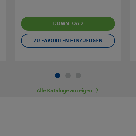
our local authorized sales and service center.
you get the most out of your investment.
DOWNLOAD
ZU FAVORITEN HINZUFÜGEN
herzustellen, dass der
uswahl treffen. Bei der
ng berücksichtigt werden,
n. Der Systemdesigner und der
sprechende Leistungsdaten und
Alle Kataloge anzeigen
ung, den Betrieb und die
n industriellen
lok Rohrverschraubungen und
uschen oder mit den Produkten