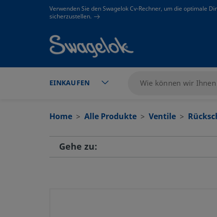
text.skipToContent
text.skipToNavigation
Verwenden Sie den Swagelok Cv-Rechner, um die optimale Di
sicherzustellen.
EINKAUFEN
Home
Alle Produkte
Ventile
Rücksc
Gehe zu: