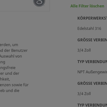
Alle Filter löschen
KÖRPERWERKS
Edelstahl 316
GRÖSSE VERBIN
werden, um
l 316
3/4 Zoll
nd der Benutzer
dreinigung und -verpackung (SC-10)
 Auswahl von
TYP VERBINDU
ung
ungsfreie
NPT Außengewi
ner und der
ßengewinde
hkeit,
GRÖSSE VERBIN
enzen sowie für
ieb und die
ßengewinde
3/4 Zoll
, 1/3 psig ( 0,003 MPa)
TYP VERBINDU