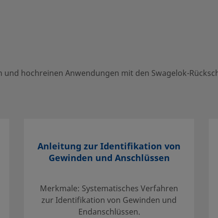
1
1
1
1
nen und hochreinen Anwendungen mit den Swagelok-Rückschl
1
Anleitung zur Identifikation von
hreinen Anwendungen mit den Swagelok-
Gewinden und Anschlüssen
stdruck erhältlich sind.
Merkmale: Systematisches Verfahren
zur Identifikation von Gewinden und
Endanschlüssen.