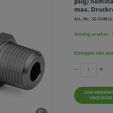
psig) nomina
max. Druckra
Art.-Nr.: SS-CHM12
Katalog ansehen
Einloggen oder an
DELTAHL, 3/4 ZOLL NPT-
 (1/3 PSIG) NOMINALER Ö
CKRATE 344 BAR (5000 P
SIG),
ZUM WARENK
HINZUFÜG
ART.-NR.: SS-CHM12-1/3