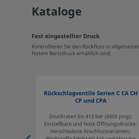
UNSPSC (10.0)
4014164
Kataloge
UNSPSC (11.0501)
4014164
UNSPSC (13.0601)
4014164
Fest eingestellter Druck
UNSPSC (15.1)
4014164
Kontrollieren Sie den Rückfluss in allgemei
festem Berstdruck erhältlich sind.
UNSPSC (17.1001)
4014164
CSV exportieren
Fest eingestellter Druck
Rückschlagventile Serien C CA CH
Kontrollieren Sie den Rückfluss in allgemeinen und hoc
CP und CPA
Rückschlagventilen, die mit einstellbarem oder festem Ber
Einloggen oder anmelden
, um den Preis anzuzeigen
Druckraten bis 413 bar (6000 psig);
Einstellbare und feste Öffnungsdrücke;
Contact
Verschiedene Anschlussvarianten;
Werkstoffe Edelstahl 316 und Messing