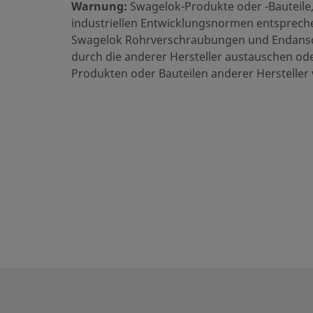
Warnung:
Swagelok-Produkte oder -Bauteile,
Maximaler Cv
4.7
industriellen Entwicklungsnormen entsprechen
Swagelok Rohrverschraubungen und Endansc
O-Ring-Material
Fluorka
durch die anderer Hersteller austauschen od
Raumtemperatur-Druckeinsatzbereich
344 BAR 
Produkten oder Bauteilen anderer Hersteller
Oberflächengüte
Standar
Prüfung
Keine o
eClass (4.1)
3701080
eClass (5.1.4)
2730040
eClass (6.0)
2730060
eClass (6.1)
2730060
eClass (10.1)
2730060
UNSPSC (4.03)
4014162