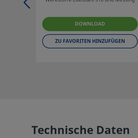
If you have questions about this product, please contact y
They can also tell you about supporting services to help 
DOWNLOAD
Kontaktieren Sie uns
ZU FAVORITEN HINZUFÜGEN
Sichere Produktauswahl:
Der Kataloginhalt muss ganz durchgelesen werden, um sic
Systementwickler und der Benutzer eine sichere Produkta
Auswahl von Produkten muss die gesamte Systemanordnu
um eine sichere, störungsfreie Funktion zu gewährleiste
Benutzer sind für Funktion, Materialverträglichkeit, ent
Einsatzgrenzen sowie für die vorschriftsmäßige Handhab
Wartung verantwortlich.
Warnung:
Swagelok-Produkte oder -Bauteile, die nicht de
Technische Daten
Entwicklungsnormen entsprechen, einschließlich Swage
Endanschlüsse nicht durch die anderer Hersteller austa