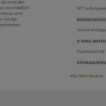
 die nicht den
, einschließlich
NPT Außengewi
hlüsse nicht
utschuk FPM
er mit den
REINIGUNGSV
bei 37 °C /5000 PSIG bei 100 °F
 vermischen.
Standardreinigu
d
O-RING-MATER
ptionalen Prüfungen
Fluorkautschuk
1
0
ÖFFNUNGSDRU
1
0,03 bar, 1/3 ps
Alle Filter löschen
1
MAXIMALER CV
1
4.7
2