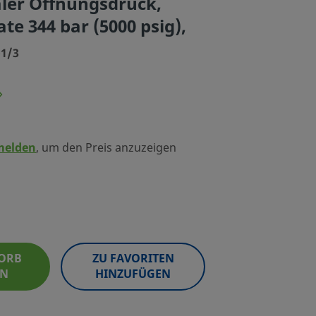
ler Öffnungsdruck,
te 344 bar (5000 psig),
-1/3
melden
, um den Preis anzuzeigen
ORB
ZU FAVORITEN
EN
HINZUFÜGEN