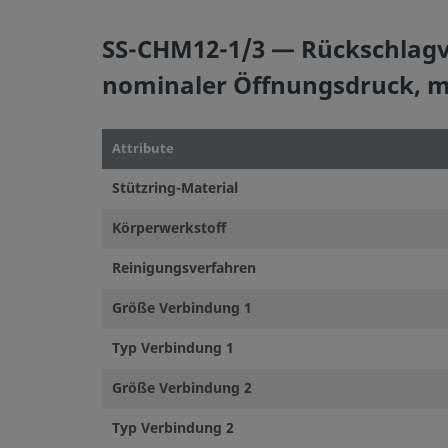
oder Bauteilen anderer Hersteller vermischen.
SS-CHM12-1/3 — Rückschlagven
nominaler Öffnungsdruck, ma
©
2026
Swagelok Company.
Alle Rechte vorbehalten.
Attribute
Stützring-Material
Körperwerkstoff
Reinigungsverfahren
Größe Verbindung 1
Typ Verbindung 1
Größe Verbindung 2
Typ Verbindung 2