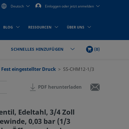
Deutsch
Einloggen oder jetzt anmelden
BLOG
RESSOURCEN
ÜBER UNS
WARENKORB
ARTIKEL
(
0
)
SCHNELLES HINZUFÜGEN
en
Fest eingestellter Druck
SS-CHM12-1/3
PDF herunterladen
til, Edeltahl, 3/4 Zoll
winde, 0,03 bar (1/3