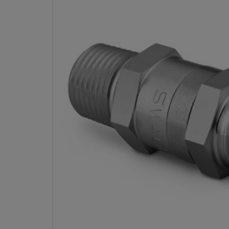
RÜCKSCHLAGVENTIL, E
AUSSENGEWINDE, 0,03 BAR
FFNUNGSDRUCK, MAX. DRU