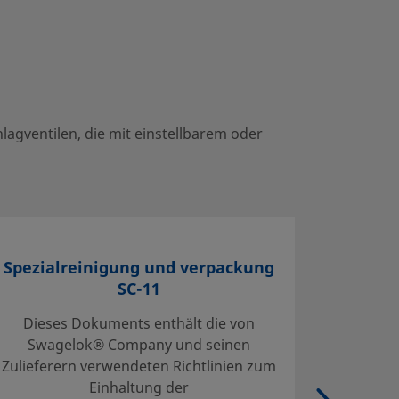
agventilen, die mit einstellbarem oder
Spezialreinigung und verpackung
S
SC-11
Dieses Dokuments enthält die von
Die S
Swagelok® Company und seinen
defi
Zulieferern verwendeten Richtlinien zum
Reinig
Einhaltung der
Verp