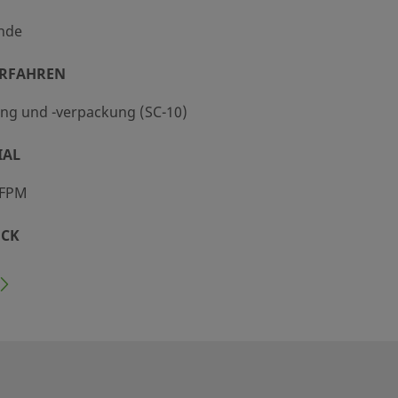
nde
ERFAHREN
ng und -verpackung (SC-10)
IAL
 FPM
CK
ig ( 0,003 MPa)