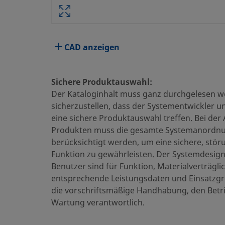
Technische Daten
CAD anzeigen
Attribute
Wert
Stützring-Material
PTFE
Sichere Produktauswahl:
Der Kataloginhalt muss ganz durchgelesen 
Körperwerkstoff
Edelstah
sicherzustellen, dass der Systementwickler u
Reinigungsverfahren
Standar
eine sichere Produktauswahl treffen. Bei der
Produkten muss die gesamte Systemanordn
Größe Verbindung 1
3/4 Zoll
berücksichtigt werden, um eine sichere, stör
Funktion zu gewährleisten. Der Systemdesig
Typ Verbindung 1
NPT Au
Benutzer sind für Funktion, Materialverträglic
Größe Verbindung 2
3/4 Zoll
entsprechende Leistungsdaten und Einsatzgr
die vorschriftsmäßige Handhabung, den Betr
Typ Verbindung 2
NPT Au
Wartung verantwortlich.
Öffnungsdruck
0,03 bar