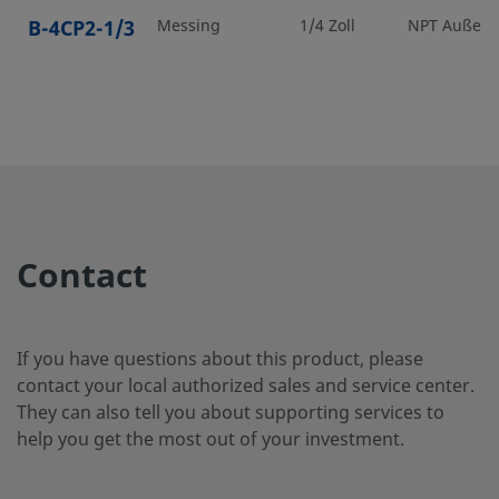
B-4CP2-1/3
Messing
1/4 Zoll
NPT Außen
B-4CP2-25
Messing
1/4 Zoll
NPT Außen
B-4CP2-
Messing
1/4 Zoll
Kegeliges I
Außengewi
RT-1
Contact
B-4CP4-1
Messing
1/4 Zoll
NPT Inneng
If you have questions about this product, please
contact your local authorized sales and service center.
They can also tell you about supporting services to
B-4CP5-1
Messing
1/4 Zoll
NPT Außen
help you get the most out of your investment.