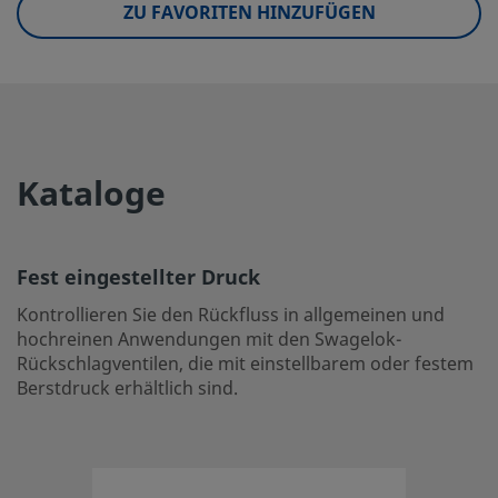
eClass (5.1.4)
ZU FAVORITEN HINZUFÜGEN
27300400
eClass (6.0)
27300601
eClass (6.1)
27300601
eClass (10.1)
27300601
Kataloge
UNSPSC (4.03)
40141622
UNSPSC (10.0)
40141641
Fest eingestellter Druck
UNSPSC (11.0501)
40141641
Kontrollieren Sie den Rückfluss in allgemeinen und
UNSPSC (13.0601)
40141641
hochreinen Anwendungen mit den Swagelok-
Rückschlagventilen, die mit einstellbarem oder festem
UNSPSC (15.1)
40141641
Berstdruck erhältlich sind.
UNSPSC (17.1001)
40183101
Fest eingestellter Druck