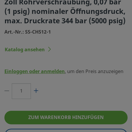
Zoll Rohrverschraubung, 0,07 bar
Größe Verbindung 1
3/4 Zoll
(1 psig) nominaler Öffnungsdruck,
Typ Verbindung 1
Swagelok® Rohr
max. Druckrate 344 bar (5000 psig)
Größe Verbindung 2
3/4 Zoll
Art.-Nr.: SS-CHS12-1
Typ Verbindung 2
Swagelok® Rohr
Katalog ansehen
Öffnungsdruck
0,07 bar, 1 psig 
Maximaler Cv
4.7
Einloggen oder anmelden
, um den Preis anzuzeigen
O-Ring-Material
Fluorkautschuk 
Raumtemperatur-Druckeinsatzbereich
344 BAR bei 37 °
Oberflächengüte
Standard
Prüfung
Keine optionale
ZUM WARENKORB HINZUFÜGEN
eClass (4.1)
37010801