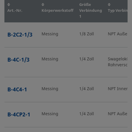
Größe
Art.-Nr.
Körperwerkstoff
Verbindung
Typ Verbind
1
B-2C2-1/3
Messing
1/8 Zoll
NPT Außen
B-4C-1/3
Messing
1/4 Zoll
Swagelok®
Rohrversch
B-4C4-1
Messing
1/4 Zoll
NPT Inneng
B-4CP2-1
Messing
1/4 Zoll
NPT Außen