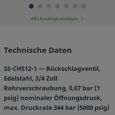
Benutzer sind für Funktion, Materialverträglichkeit, ent
Einsatzgrenzen sowie für die vorschriftsmäßige Handhab
Wartung verantwortlich.
Alle Kataloge anzeigen
Swagelok-Produkte oder -Bauteile, die nicht den industr
entsprechen, einschließlich Swagelok Rohrverschraubun
durch die anderer Hersteller austauschen oder mit den P
Technische Daten
anderer Hersteller vermischen.
SS-CHS12-1 — Rückschlagventil,
Edelstahl, 3/4 Zoll
©
2026
Swagelok Company.
Alle Rechte vorbehalten.
Rohrverschraubung, 0,07 bar (1
psig) nominaler Öffnungsdruck,
max. Druckrate 344 bar (5000 psig)