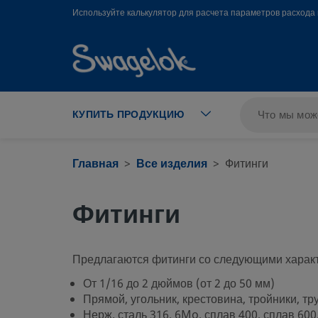
text.skipToContent
text.skipToNavigation
Используйте калькулятор для расчета параметров расхода 
КУПИТЬ ПРОДУКЦИЮ
Главная
Все изделия
Фитинги
Фитинги
Предлагаются фитинги со следующими харак
От 1/16 до 2 дюймов (от 2 до 50 мм)
Прямой, угольник, крестовина, тройники, тр
Нерж. сталь 316, 6Mo, сплав 400, сплав 600,