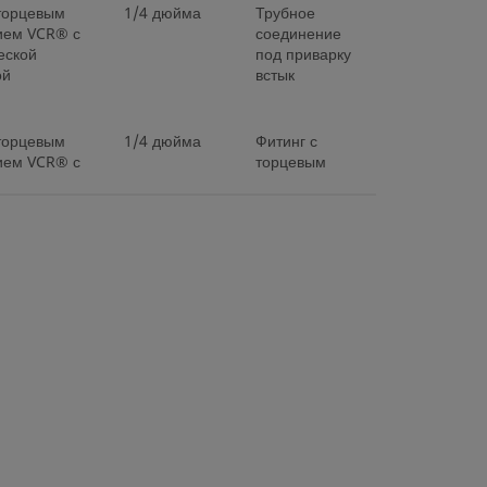
 торцевым
1/4 дюйма
Трубное
ием VCR® с
соединение
еской
под приварку
ой
встык
 торцевым
1/4 дюйма
Фитинг с
ием VCR® с
торцевым
еской
уплотнением
ой
VCR® с
металлической
прокладкой
 торцевым
1/4 дюйма
Фитинг с
ием VCR® с
торцевым
еской
уплотнением
ой
VCR® с
металлической
прокладкой
 торцевым
1/4 дюйма
Трубный