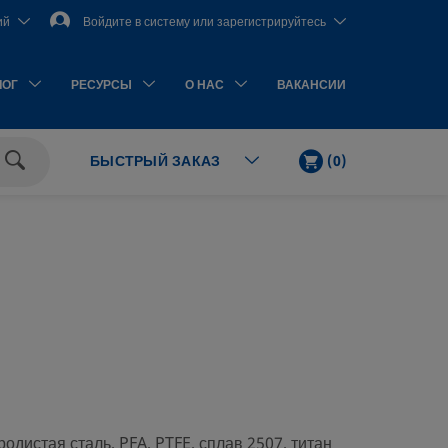
ий
Войдите в систему или зарегистрируйтесь
ЛОГ
РЕСУРСЫ
О НАС
ВАКАНСИИ
КОРЗИНА
КОЛ-
(
0
)
БЫСТРЫЙ ЗАКАЗ
ВО
Поиск
ЭЛЕМЕНТОВ
родистая сталь, PFA, PTFE, сплав 2507, титан