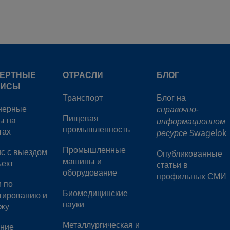
8-VCR-61S
Нержавеющая
1/2 дюйма
Фитинг с
сталь 316
уплотнен
металлич
ПЕРТНЫЕ
ОТРАСЛИ
БЛОГ
прокладк
ВИСЫ
Транспорт
Блог на
нерные
справочно-
Пищевая
ы на
информационном
8-VCR-A1-600
Нержавеющая
1/2 дюйма
Фитинг с
промышленность
тах
ресурсе
Swagelok
сталь 316
уплотнен
металлич
Промышленные
с с выездом
Опубликованные
прокладк
машины и
ъект
статьи в
оборудование
профильных СМИ
и по
8-VCR-A1-810
Нержавеющая
1/2 дюйма
Фитинг с
Биомедицинские
тированию и
сталь 316
уплотнен
науки
жу
металлич
прокладк
Металлургическая и
ние