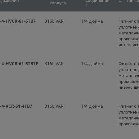
д изделия
соединения
Тип с
корпуса
1
-4-HVCR-61-6TB7
316L VAR
1/4 дюйма
Фитинг с
уплотнен
металлич
прокладк
интенсивн
-4-HVCR-61-6TB7P
316L VAR
1/4 дюйма
Фитинг с
уплотнен
металлич
прокладк
интенсивн
-4-VCR-61-4TB7
316L VAR
1/4 дюйма
Фитинг с
уплотнен
металлич
прокладк