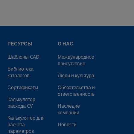
металлической
прокладкой
 торцевым
1/2 дюйма
Фитинг с
ием VCR® с
торцевым
еской
уплотнением
РЕСУРСЫ
О НАС
ой
VCR® с
металлической
Шаблоны CAD
Международное
прокладкой
присутствие
Библиотека
 торцевым
3/8 дюйма
Трубный
каталогов
Люди и культура
ием VCR® с
обжимной
еской
фитинг
Сертификаты
Обязательства и
ой
Swagelok®
ответственность
Калькулятор
расхода CV
Наследие
 торцевым
1/2 дюйма
Трубный
компании
ием VCR® с
обжимной
Калькулятор для
еской
фитинг
расчета
Новости
ой
Swagelok®
параметров