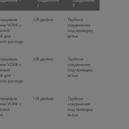
оединения 1
соединения
соединения
2
2
 торцевым
3/8 дюйма
Трубное
ием VCR® с
соединение
еской
под приварку
ой для
встык
ого расхода
 торцевым
3/8 дюйма
Трубное
ием VCR® с
соединение
еской
под приварку
ой для
встык
ого расхода
 торцевым
1/4 дюйма
Трубное
ием VCR® с
соединение
еской
под приварку
ой
встык