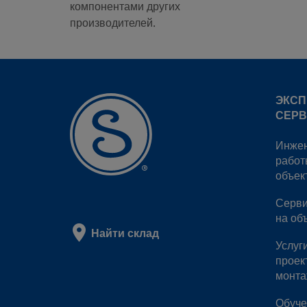
компонентами других
производителей.
SS-
ЭКС
СЕР
Инже
работ
SS-
объек
Серви
на об
Найти склад
Услуг
SS-
проек
монта
Обуче