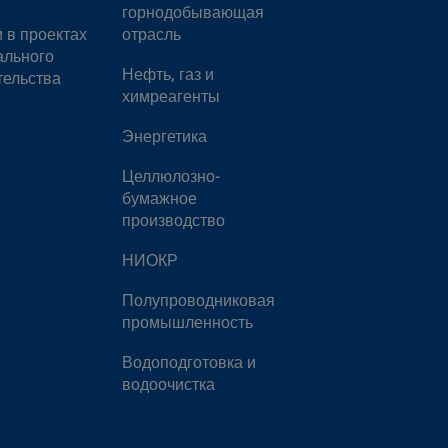
горнодобывающая
и в проектах
отрасль
ального
Нефть, газ и
тельства
химреагенты
Энергетика
Целлюлозно-
бумажное
производство
НИОКР
Полупроводниковая
промышленность
Водоподготовка и
водоочистка