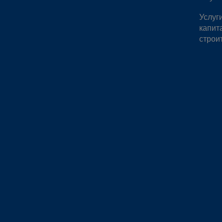
Услуг
капит
строи