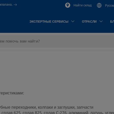
клапана.
Найти склад
Русск
ЭКСПЕРТНЫЕ СЕРВИСЫ
ОТРАСЛИ
Б
теристиками:
убные переходники, колпаки и заглушки, запчасти
 сплав 625, сплав 825, сплав C-276, алюминий, латунь, угле