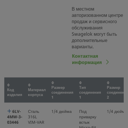
В местном
авторизованном центре
продаж и сервисного
обслуживания
Swagelok могут быть
дополнительные
варианты.
Контактная
информация
Размер
Тип
Размер
Код
Материал
соединения
соединения
соединени
изделия
корпуса
1
1
2
6LV-
Сталь
1/4 дюйма
Под
1/4 дюйма
4MW-3-
316L
приварку
03446
VIM-VAR
встык
Micro-Fit