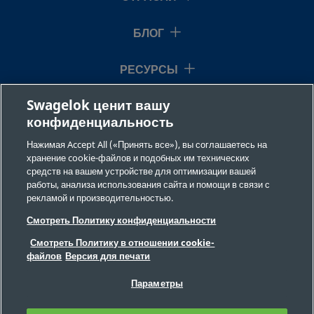
БЛОГ
РЕСУРСЫ
Swagelok ценит вашу
О НАС
конфиденциальность
Нажимая Accept All («Принять все»), вы соглашаетесь на
хранение cookie-файлов и подобных им технических
средств на вашем устройстве для оптимизации вашей
работы, анализа использования сайта и помощи в связи с
рекламой и производительностью.
©2026 Swagelok Company. Все права защищены.
Смотреть Политику конфиденциальности
Требования безопасности
Смотреть Политику в отношении cookie-
Конфиденциальность
файлов
Версия для печати
Юридическая информация
ВЫХОДНЫЕ ДАННЫЕ
Вакансии
Параметры
Обратная связь
Часто задаваемые вопросы