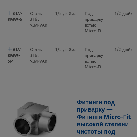
6LV-
Сталь
1/2 дюйма
Под
1/2 дюйма
8MW-5
316L
приварку
VIM-VAR
встык
Micro-Fit
6LV-
Сталь
1/2 дюйма
Под
1/2 дюйма
8MW-
316L
приварку
5P
VIM-VAR
встык
Micro-Fit
Фитинги под
приварку —
Фитинги Micro-Fit
высокой степени
чистоты под