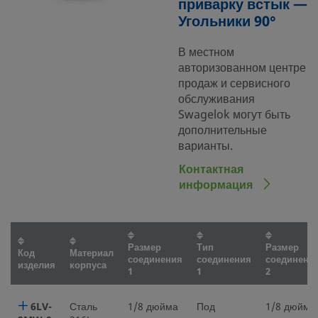
приварку встык —
Угольники 90°
В местном
авторизованном центре
продаж и сервисного
обслуживания
Swagelok могут быть
дополнительные
варианты.
Контактная
информация
Размер
Тип
Размер
Код
Материал
соединения
соединения
соединени
изделия
корпуса
1
1
2
6LV-
Сталь
1/8 дюйма
Под
1/8 дюйма