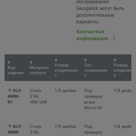
обслуживания
Swagelok могут быть
дополнительные
варианты.
Контактная
информация
Размер
Тип
Размер
Код
Материал
соединения
соединения
соединени
изделия
корпуса
1
1
2
6LV-
Сталь
1/4 дюйма
Под
1/4 дюйма
4MW-
316L
приварку
91
VIM-VAR
встык
Micro-Fit
6LV-
Сталь
1/4 дюйма
Под
1/4 дюйма
4MW-
316L
приварку