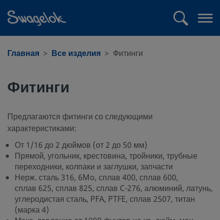
text.skipToContent
text.skipToNavigation
Поиск
Отк
ме
Главная
Все изделия
Фитинги
Фитинги
Предлагаются фитинги со следующими
характеристиками:
От 1/16 до 2 дюймов (от 2 до 50 мм)
Прямой, угольник, крестовина, тройники, трубные
переходники, колпаки и заглушки, запчасти
Нерж. сталь 316, 6Mo, сплав 400, сплав 600,
сплав 625, сплав 825, сплав C-276, алюминий, латунь,
углеродистая сталь, PFA, PTFE, сплав 2507, титан
(марка 4)