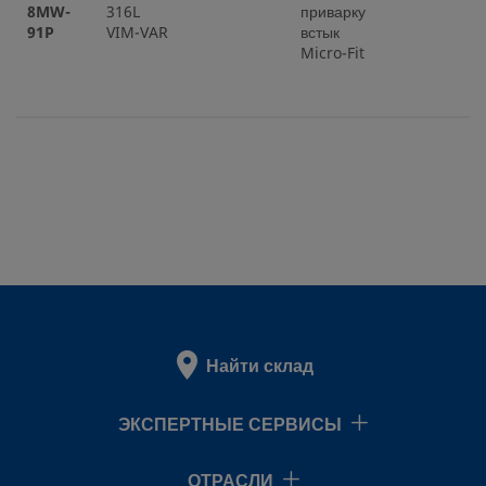
8MW-
316L
приварку
91P
VIM-VAR
встык
Micro-Fit
Найти склад
ЭКСПЕРТНЫЕ СЕРВИСЫ
ОТРАСЛИ