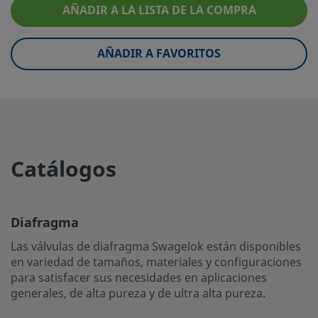
AÑADIR A LA LISTA DE LA COMPRA
eClass (5.1.4)
37011800
AÑADIR A FAVORITOS
eClass (6.0)
37010269
eClass (6.1)
37010269
eClass (10.1)
37010269
UNSPSC (4.03)
40141600
Catálogos
UNSPSC (10.0)
40141621
UNSPSC (11.0501)
40141621
Diafragma
UNSPSC (13.0601)
40141621
Las válvulas de diafragma Swagelok están disponibles
UNSPSC (15.1)
40141621
en variedad de tamaños, materiales y configuraciones
para satisfacer sus necesidades en aplicaciones
UNSPSC (17.1001)
40183102
generales, de alta pureza y de ultra alta pureza.