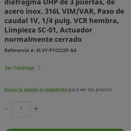
diafragma UHP de 3 puertas, de
Pureza (SC-01)
acero inox. 316L VIM/VAR, Paso de
Tamaño conexión 1
1/4 pulg.
caudal 1V, 1/4 pulg. VCR hembra,
Tipo de conexión 1
Cierre Frontal (Junta Plana) VCR h
Limpieza SC-01, Actuador
Tamaño conexión 2
1/4 pulg.
normalmente cerrado
Tipo de conexión 2
Cierre Frontal (Junta Plana) VCR h
Referencia #: 6LVV-P1V222P-AA
Tamaño conexión 3
1/4 pulg.
Ver Catálogo
Tipo de conexión 3
Cierre Frontal (Junta Plana) VCR h
Cv Máximo
0.27
Inicie la sesión o regístrese
para ver los precios
Máxima Temperatura,
150 (65)
°F (°C)
Mínima Temperatura, °F
-10 (-23)
(°C)
eClass (4.1)
37010206