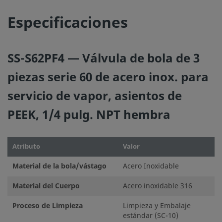
global del sistema para conseguir un servicio seguro y sin
Especificaciones
problemas. El diseñador de la instalación y el usuario son 
responsables de la función del componente, de la compati
los materiales, de los rangos de operación apropiados, a
SS-S62PF4 — Válvula de bola de 3
la operación y mantenimiento del mismo.
piezas serie 60 de acero inox. para
No mezcle ni intercambie productos o componentes Swa
servicio de vapor, asientos de
regulados por normativas de diseño industrial, incluyendo
conexiones finales de los racores Swagelok, con los de ot
PEEK, 1/4 pulg. NPT hembra
fabricantes.
Atributo
Valor
Material de la bola/vástago
Acero Inoxidable
©
2026
Swagelok Company.
Todos los derechos reserva
Material del Cuerpo
Acero inoxidable 316
Proceso de Limpieza
Limpieza y Embalaje
estándar (SC-10)