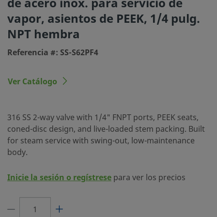
de acero inox. para servicio de
Material del Cuerpo
Acero inoxidable 316
vapor, asientos de PEEK, 1/4 pulg.
Proceso de Limpieza
Limpieza y Embalaje e
NPT hembra
(SC-10)
Referencia #: SS-S62PF4
Tamaño conexión 1
1/4 pulg.
Tipo de conexión 1
NPT hembra
Ver Catálogo
Tamaño conexión 2
1/4 pulg.
Tipo de conexión 2
NPT hembra
316 SS 2-way valve with 1/4" FNPT ports, PEEK seats,
coned-disc design, and live-loaded stem packing. Built
Cv Máximo
3.8
for steam service with swing-out, low-maintenance
body.
Material de los Cierres
Acero inoxidable 316
Característica
Servicio de vapor
Inicie la sesión o regístrese
para ver los precios
Material de la junta de la brida
Grafoil®
Configuración de Caudal
2 vías, Cierre, Recta