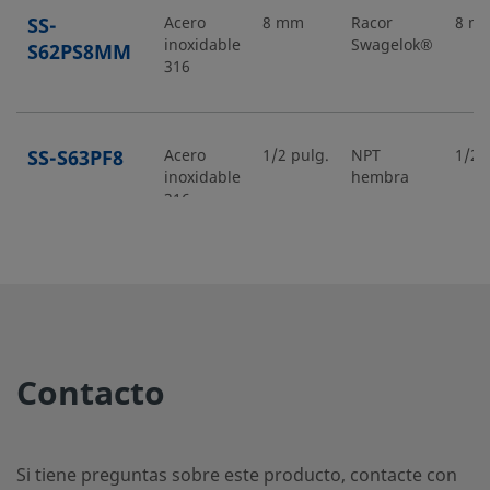
SS-
Acero
8 mm
Racor
8 m
inoxidable
Swagelok®
S62PS8MM
316
SS-S63PF8
Acero
1/2 pulg.
NPT
1/2 
inoxidable
hembra
316
SS-S63PS12
Acero
3/4 pulg.
Racor
3/4 
inoxidable
Swagelok®
316
Contacto
SS-
Acero
12 mm
Racor
12 
inoxidable
Swagelok®
S63PS12MM
316
Si tiene preguntas sobre este producto, contacte con