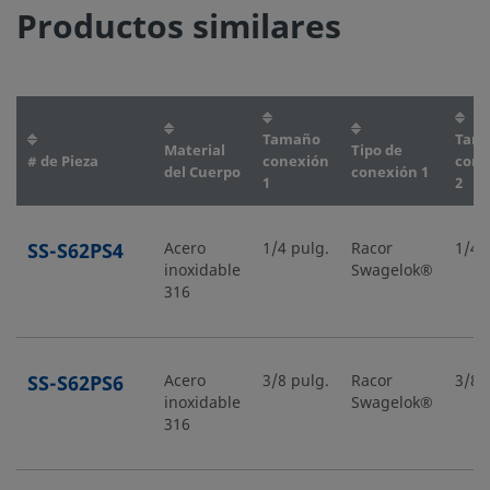
Productos similares
Tamaño
Tam
Material
Tipo de
# de Pieza
conexión
cone
del Cuerpo
conexión 1
1
2
SS-S62PS4
Acero
1/4 pulg.
Racor
1/4 
inoxidable
Swagelok®
316
SS-S62PS6
Acero
3/8 pulg.
Racor
3/8 
inoxidable
Swagelok®
316