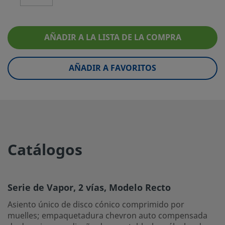
Color del Mando
Amarillo
Tipo de mando
Palanca
AÑADIR A LA LISTA DE LA COMPRA
Rango de presión a temperatura
172 BAR @ 37°C / 250
ambiente
100°F
AÑADIR A FAVORITOS
Material del asiento
PEEK
Material del muelle del asiento
Acero inoxidable 316
Clase de servicio
Servicio de vapor
Catálogos
Material de los cojinetes del vástago
PEEK
Pruebas
Prueba según WS-22
Serie de Vapor, 2 vías, Modelo Recto
eClass (4.1)
37010401
Asiento único de disco cónico comprimido por
eClass (5.1.4)
37010401
muelles; empaquetadura chevron auto compensada