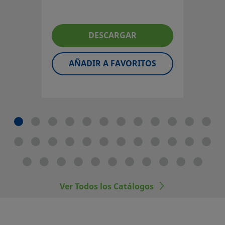
desmontable, las válvulas de bola de 3 piezas para
de asiento flexible;
proceso/instrumentación serie 60 están concebidas para f
Empaquetadura
y bajo mantenimiento.
autocompensada de dos piezas
DESCARGAR
Inicie la sesión o regístrese
para ver los precios
AÑADIR A FAVORITOS
Contacto
Si tiene preguntas sobre este producto, contacte con su 
local autorizado de ventas y servicio. También pueden in
sobre los servicios de apoyo para ayudarle a sacar el má
partido a su inversión.
Contacte con Nosotros
Ver Todos los Catálogos
El diseñador y usuario del sistema deben revisar la docu
técnica para asegurar una correcta selección de producto.
seleccionar un producto, habrá que tener en cuenta el di