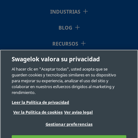
INDUSTRIAS
BLOG
RECURSOS
Swagelok valora su privacidad
QUIÉNES SOMOS
Al hacer clic en "Aceptar todas", usted acepta que se
guarden cookies y tecnologías similares en su dispositivo
para mejorar su experiencia, analizar el uso del sitio y
colaborar en nuestros esfuerzos dirigidos al marketing y
rendimiento.
Leer la Política de privacidad
©2026 Swagelok Company. Todos los derechos reservados.
Ver la Política de cookies
Ver aviso legal
Selección fiable de un componente
Privacidad
Legal
Imprimir
Gestionar preferencias
Carreras
Contacte con nosotros
Preguntas Frecuentes
Mapa del sitio