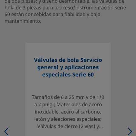
de dos piezas; y diseño desmontable, las válvulas de
eClass (6.0)
37010401
bola de 3 piezas para proceso/instrumentación serie
eClass (6.1)
37010401
60 están concebidas para fiabilidad y bajo
mantenimiento.
eClass (10.1)
37010401
UNSPSC (4.03)
40141607
UNSPSC (10.0)
40141607
Válvulas de bola Servicio
UNSPSC (11.0501)
40141607
general y aplicaciones
UNSPSC (13.0601)
especiales Serie 60
40141607
UNSPSC (15.1)
40141607
Tamaños de 6 a 25 mm y de 1/8
UNSPSC (17.1001)
40183106
a 2 pulg.; Materiales de acero
inoxidable, acero al carbono,
Serie de Vapor, 2 vías, Modelo Recto
latón y aleaciones especiales;
Asiento único de disco cónico comprimido por muelles;
Válvulas de cierre (2 vías) y
empaquetadura chevron auto compensada de dos piezas;
conmutación (3 vías); Diseño