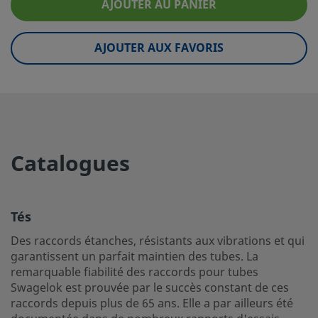
AJOUTER AU PANIER
eClass (6.0)
37020506
eClass (6.1)
37020506
AJOUTER AUX FAVORIS
eClass (10.1)
37020506
UNSPSC (4.03)
40142603
UNSPSC (10.0)
40142613
Catalogues
UNSPSC (11.0501)
40142605
UNSPSC (13.0601)
40183102
Tés
UNSPSC (15.1)
40183102
Des raccords étanches, résistants aux vibrations et qui
UNSPSC (17.1001)
40183101
garantissent un parfait maintien des tubes. La
remarquable fiabilité des raccords pour tubes
Tés
Swagelok est prouvée par le succès constant de ces
raccords depuis plus de 65 ans. Elle a par ailleurs été
Des raccords étanches, résistants aux vibrations et qui g