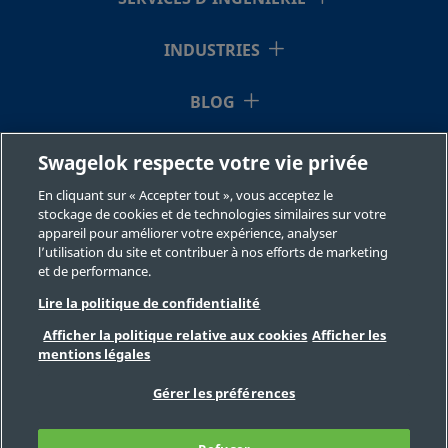
SS-
Acier
10 mm
Raccord
1
inoxydable
Swagelok®
10M0-
316
pour tubes
INDUSTRIES
3TMT
BLOG
SS-
Acier
10 mm
Raccord
1
RESSOURCES
Swagelok respecte votre vie privée
inoxydable
Swagelok®
10M0-
316
pour tubes
3TTM
En cliquant sur « Accepter tout », vous acceptez le
À NOTRE SUJET
stockage de cookies et de technologies similaires sur votre
appareil pour améliorer votre expérience, analyser
l’utilisation du site et contribuer à nos efforts de marketing
et de performance.
SS-
Acier
3/4 po
Raccord
3
inoxydable
Swagelok®
1210-
Lire la politique de confidentialité
316
pour tubes
3TMT
Afficher la politique relative aux cookies
Afficher les
mentions légales
©2026 Swagelok Company. Tous droits réservés.
Sélection des produits en toute sécurité
Gérer les préférences
SS-
Acier
3/4 po
Raccord
1
Confidentialité
Juridique
Imprimer
inoxydable
Swagelok®
Carrières
Contact
FAQ
1210-
316
pour tubes