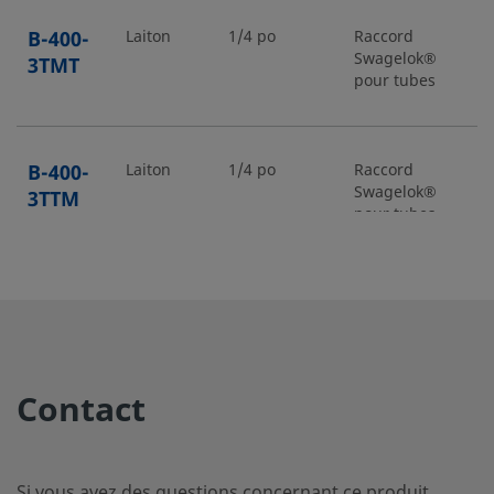
B-400-
Laiton
1/4 po
Raccord
1
Swagelok®
3TMT
pour tubes
B-400-
Laiton
1/4 po
Raccord
1
Swagelok®
3TTM
pour tubes
B-810-
Laiton
1/2 po
Raccord
1
Swagelok®
3-8TMT
pour tubes
Contact
B-810-
Laiton
1/2 po
Raccord
1
Swagelok®
3-8TTM
pour tubes
Si vous avez des questions concernant ce produit,