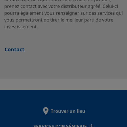
prenez contact avec votre distributeur agréé. Celui-ci
pourra également vous renseigner sur des services qui
vous permettront de tirer le meilleur parti de votre
S-600-
Acier au
3/8 po
Raccord
3
carbone
Swagelok®
investissement.
3TTM
pour tubes
Contact
SS-
Acier
5/8 po
Raccord
1
inoxydable
Swagelok®
1010-
316
pour tubes
3TMT
SS-
Acier
5/8 po
Raccord
5
inoxydable
Swagelok®
1010-
316
pour tubes
3TTM
Trouver un lieu
SERVICES D’INGÉNIERIE