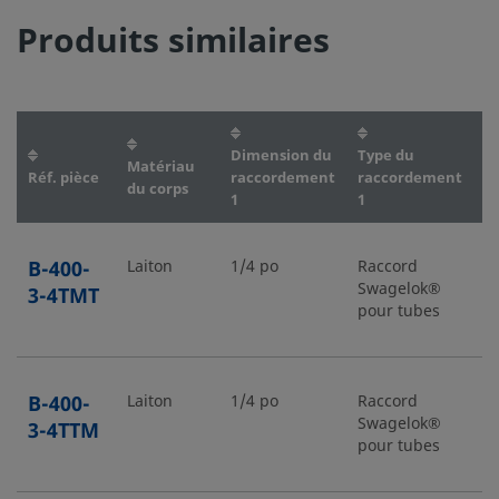
Produits similaires
Dimension du
Type du
D
Matériau
Réf. pièce
raccordement
raccordement
r
du corps
1
1
2
B-400-
Laiton
1/4 po
Raccord
1
Swagelok®
3-4TMT
pour tubes
B-400-
Laiton
1/4 po
Raccord
1
Swagelok®
3-4TTM
pour tubes