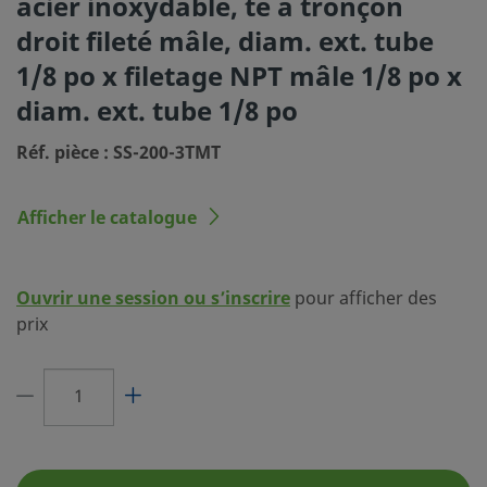
acier inoxydable, té à tronçon
(SC-10)
droit fileté mâle, diam. ext. tube
Dimension du
1/8 po
1/8 po x filetage NPT mâle 1/8 po x
raccordement 1
diam. ext. tube 1/8 po
Type du raccordement 1
Raccord Swagelok® pour tubes
Réf. pièce : SS-200-3TMT
Dimension du
1/8 po
raccordement 2
Afficher le catalogue
Type du raccordement 2
Filetage NPT mâle
Dimension du
1/8 po
raccordement 3
Ouvrir une session ou s’inscrire
pour afficher des
prix
Type du raccordement 3
Raccord Swagelok® pour tubes
Réducteur de débit
Non
eClass (4.1)
37020716
eClass (5.1.4)
37020506