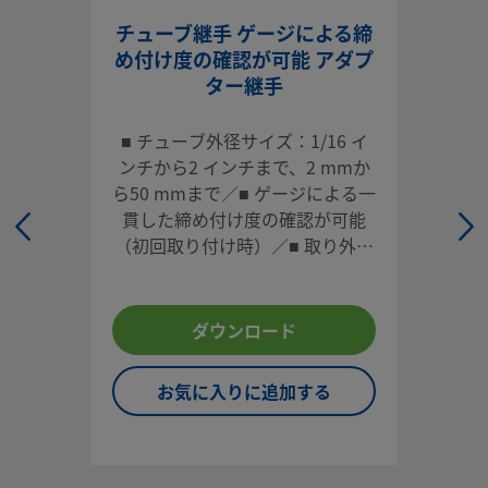
ストレート型のバルクヘッド継手を使用すると、パネルやエ
チューブ継手 ゲージによる締
ロージャーなどの筐体を貫通するチューブの確実な接続が可
め付け度の確認が可能 アダプ
クリーンかつ高いシール性が要求される重要なシステムに適
ター継手
います。
ログインまたは登録
して価格を見る
■ チューブ外径サイズ：1/16 イ
ンチから2 インチまで、2 mmか
お問い合わせ
ら50 mmまで／■ ゲージによる一
貫した締め付け度の確認が可能
本製品に関するご質問は、担当のスウェージロック指定販売
（初回取り付け時）／■ 取り外し
までお問い合わせください。指定販売会社は、投資を最大限
や再取り付けが容易／■ 各種材
用するためのアドバイスも提供いたします。
質、多様な形状／■ 高い信頼性と
性能
ダウンロード
お問い合わせ
お気に入りに追加する
システム設計者およびユーザーは、製品カタログの内容をす
ご覧になった上で、安全な製品の選定を行ってください。 安
トラブルなく機能するよう、システム全体の設計を考慮して