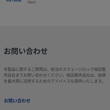
Steel
6MO-
6-Moly
1/4
Swagelok®
1/4
Swagelok
イン
チューブ継
イン
チューブ
400-61
チ
手
チ
手
お問い合わせ
6MO-
6-Moly
1/2
Swagelok®
1/2
Swagelok
イン
チューブ継
イン
チューブ
810-61
チ
手
チ
手
本製品に関するご質問は、担当のスウェージロック指定販
売会社までお問い合わせください。指定販売会社は、投資
を最大限に活用するためのアドバイスも提供いたします。
B-100-
真ちゅう
1/16
Swagelok®
1/16
Swagelok
イン
チューブ継
イン
チューブ
61
チ
手
チ
手
お問い合わせ