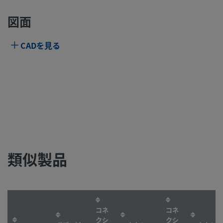
図面
CADを見る
類似製品
コネ
コネ
クシ
クシ