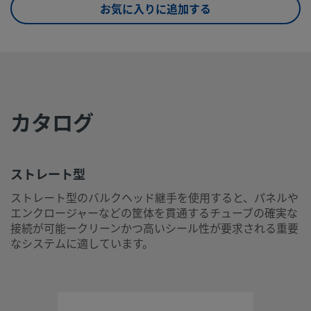
お気に入りに追加する
eClass (6.1)
37020590
eClass (10.1)
37020590
UNSPSC (4.03)
40141720
UNSPSC (10.0)
40142613
カタログ
UNSPSC
40142613
(11.0501)
UNSPSC
40183110
ストレート型
(13.0601)
ストレート型のバルクヘッド継手を使用すると、パネルや
エンクロージャーなどの筐体を貫通するチューブの確実な
UNSPSC (15.1)
40183110
接続が可能ークリーンかつ高いシール性が要求される重要
UNSPSC
40183103
なシステムに適しています。
(17.1001)
ストレート型