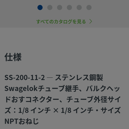
品をご選定ください。 機能、材質の適合性、数値データなど
慮し製品を選定すること、また、適切な取り付け、操作およ
ンテナンスを行うのは、システム設計者およびユーザーの責
すべてのカタログを見る
すので、十分にご注意ください。
スウェージロック製品、または工業設計規格に準拠していな
品（Swagelokチューブ継手エンド・コネクションを含む）
社製品との混用や互換は絶対に行わないでください。
仕様
SS-200-11-2 — ステンレス鋼製
©
2026
Swagelok Company.
All rights reserved.
Swagelokチューブ継手、バルクヘッ
ドおすコネクター、チューブ外径サイ
ズ：1/8 インチ × 1/8 インチ・サイズ
NPTおねじ