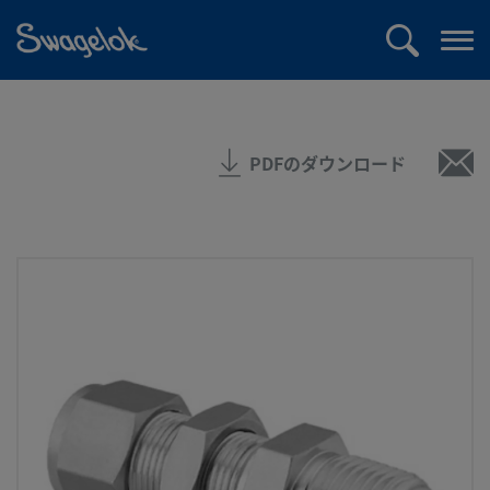
text.skipToContent
text.skipToNavigation
検
メ
索
ニ
ュ
ー
PDFのダウンロード
を
開
く