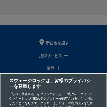
B-
真ちゅう
12
Swagelok®
12
Swagelok
mm
チューブ継
mm
チューブ
12M0-
手
手
61
B-200-
真ちゅう
1/8
Swagelok®
1/8
Swagelok
イン
チューブ継
イン
チューブ
61
所在地を探す
チ
手
チ
手
技術サービス
B-200-
真ちゅう
1/8
Swagelok®
1/8
NPTめね
イン
チューブ継
イン
71-2
業界
チ
手
チ
スウェージロックは、皆様のプライバシ
コラム
ーを尊重します
B-300-
真ちゅう
3/16
Swagelok®
3/16
Swagelok
リソース
「すべて承諾する」をクリックすると、ご利用のデバイスに
イン
チューブ継
イン
チューブ
61
クッキーおよび同様のテクノロジーが保存されることに同意
チ
手
チ
手
したことになります。クッキーは、サイトの利用状況を分析
会社情報