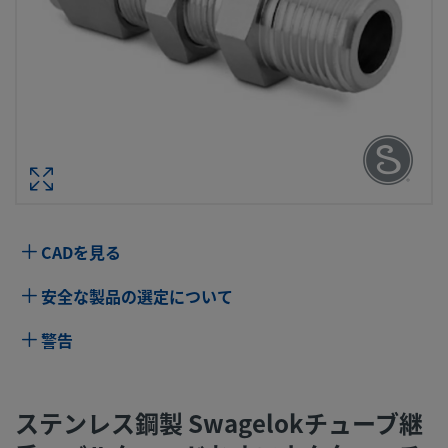
ステンレス鋼製 SWAGELOKチューブ継
バルクヘッドおすコネクター、チュー
径サイズ：1/8 インチ × 1/8 インチ・
NPTお
型番： SS-200
CADを見る
仕様
安全な製品の選定について
属性
値
警告
ボディ材質
316 ステンレス鋼
ボアード･スル
いいえ
ステンレス鋼製 Swagelokチューブ継
ー