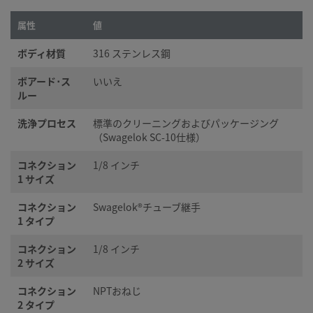
属性
値
ボディ材質
316 ステンレス鋼
ボアード･ス
いいえ
ルー
洗浄プロセス
標準のクリーニングおよびパッケージング
（Swagelok SC-10仕様）
コネクション
1/8 インチ
1 サイズ
コネクション
Swagelok®チューブ継手
1 タイプ
コネクション
1/8 インチ
2 サイズ
コネクション
NPTおねじ
2 タイプ