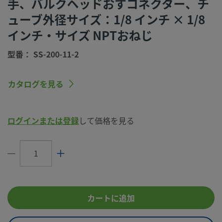
手、バルクヘッドおすコネクター、チ
洗浄プロセス
標準のクリーニングおよびパッケージング
ューブ外径サイズ：1/8 インチ × 1/8
（Swagelok SC-10仕様）
インチ・サイズ NPTおねじ
コネクション1
1/8 インチ
サイズ
型番： SS-200-11-2
コネクション1
Swagelok®チューブ継手
タイプ
カタログを見る
コネクション2
1/8 インチ
サイズ
ログインまたは登録
して価格を見る
コネクション2
NPTおねじ
タイプ
流量制限
いいえ
eClass (4.1)
37020719
eClass (5.1.4)
37020590
カートに追加
eClass (6.0)
37020590